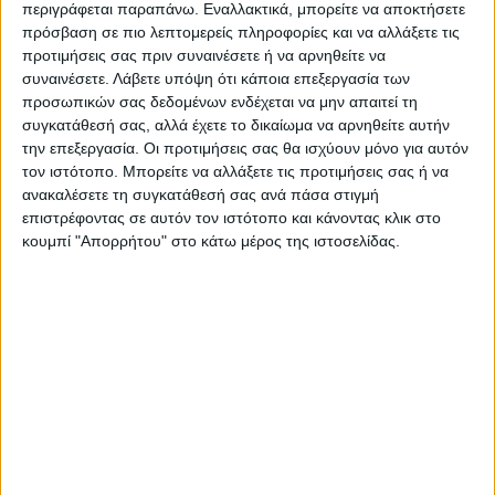
περιγράφεται παραπάνω. Εναλλακτικά, μπορείτε να αποκτήσετε
μεταφοράς και αποθήκευσης πρώτων υλών
πρόσβαση σε πιο λεπτομερείς πληροφορίες και να αλλάξετε τις
Trafigura, Jeremy Weir.
προτιμήσεις σας πριν συναινέσετε ή να αρνηθείτε να
συναινέσετε.
Λάβετε υπόψη ότι κάποια επεξεργασία των
προσωπικών σας δεδομένων ενδέχεται να μην απαιτεί τη
Στις 21:00 ο Πρωθυπουργός θα
συγκατάθεσή σας, αλλά έχετε το δικαίωμα να αρνηθείτε αυτήν
την επεξεργασία. Οι προτιμήσεις σας θα ισχύουν μόνο για αυτόν
συμμετάσχει και θα κάνει μία από τις τρεις
τον ιστότοπο. Μπορείτε να αλλάξετε τις προτιμήσεις σας ή να
εισαγωγικές τοποθετήσεις, μαζί με την
ανακαλέσετε τη συγκατάθεσή σας ανά πάσα στιγμή
επιστρέφοντας σε αυτόν τον ιστότοπο και κάνοντας κλικ στο
Πρόεδρο της Ευρωπαϊκής Κεντρικής
κουμπί "Απορρήτου" στο κάτω μέρος της ιστοσελίδας.
Τράπεζας Christine Lagarde και τον
Πρωθυπουργό της Ισπανίας Pedro Sánchez,
σε δείπνο με αντικείμενο τις προκλήσεις
που αντιμετωπίζει η Ευρώπη και τον
παγκόσμιο ρόλο της Ε.Ε. μετά την εισβολή
της Ρωσίας στην Ουκρανία.