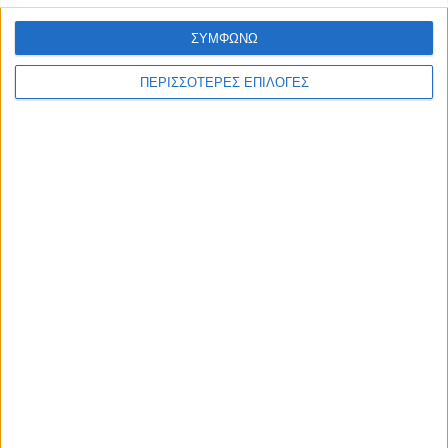
ΣΥΜΦΩΝΩ
ΠΕΡΙΣΣΟΤΕΡΕΣ ΕΠΙΛΟΓΕΣ
Επικαιρότητα
09/06/2026
«Με τον Ρένο»: Η Ρένα Μόρφη σε μια συζήτηση
με τον Ρένο Χαραλαμπίδη | 06.07.2026