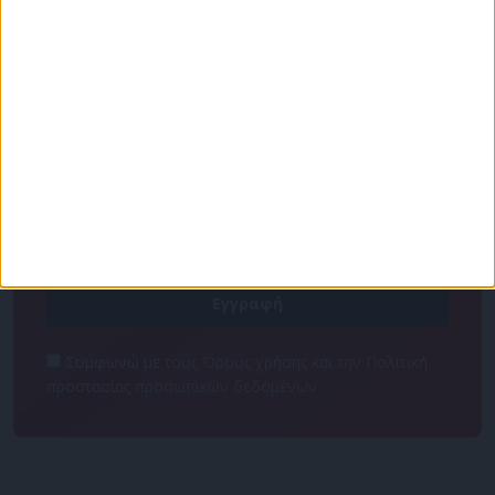
Για να ενημερώνεστε πάντα πρώτοι!
Κάνε εγγραφή στο Newsletter μας και απόκτησε
πρόσβαση στα νέα πριν από όλους τους άλλους.
NEWSLETTER
Συμφωνώ με τους Όρους χρήσης και την Πολιτική
προστασίας προσωπικών δεδομένων