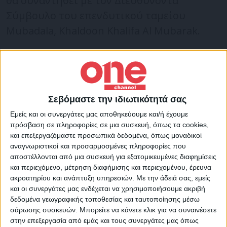
θα συναντηθεί με τον Διευθύνοντα
Σύμβουλο του επενδυτικού ταμείου
Mubadala, Khaldoon Khalifa Al Mubarak.
Στις 19:00 ο Κυριάκος Μητσοτάκης θα έχει
συνάντηση με τον ιδρυτή και Διευθυντή
Επενδύσεων του επενδυτικού φορέα
Σεβόμαστε την ιδιωτικότητά σας
Bridgewater Associates, Ray Dalio.
Εμείς και οι συνεργάτες μας αποθηκεύουμε και/ή έχουμε
πρόσβαση σε πληροφορίες σε μια συσκευή, όπως τα cookies,
και επεξεργαζόμαστε προσωπικά δεδομένα, όπως μοναδικοί
Στις 19:30 ο Πρωθυπουργός θα συναντηθεί
αναγνωριστικοί και προσαρμοσμένες πληροφορίες που
με τον Διευθύνοντα Σύμβουλο της Jigsaw,
αποστέλλονται από μια συσκευή για εξατομικευμένες διαφημίσεις
Jared Cohen.
και περιεχόμενο, μέτρηση διαφήμισης και περιεχομένου, έρευνα
ακροατηρίου και ανάπτυξη υπηρεσιών.
Με την άδειά σας, εμείς
και οι συνεργάτες μας ενδέχεται να χρησιμοποιήσουμε ακριβή
Στις 20:00 ο Κυριάκος Μητσοτάκης θα έχει
δεδομένα γεωγραφικής τοποθεσίας και ταυτοποίησης μέσω
συνάντηση με τον Εκτελεστικό Πρόεδρο και
σάρωσης συσκευών. Μπορείτε να κάνετε κλικ για να συναινέσετε
στην επεξεργασία από εμάς και τους συνεργάτες μας όπως
Διευθύνοντα Σύμβουλο της εταιρείας