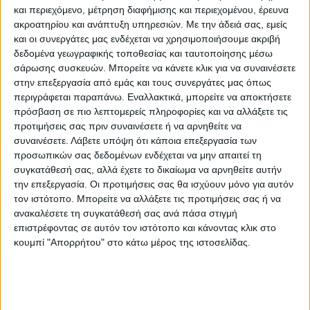
Υπουργούς για τις αποφάσεις νομισματικής
και περιεχόμενο, μέτρηση διαφήμισης και περιεχομένου, έρευνα
ακροατηρίου και ανάπτυξη υπηρεσιών.
Με την άδειά σας, εμείς
πολιτικής που έλαβε σήμερα το Διοικητικό
και οι συνεργάτες μας ενδέχεται να χρησιμοποιήσουμε ακριβή
Συμβούλιό της.
δεδομένα γεωγραφικής τοποθεσίας και ταυτοποίησης μέσω
σάρωσης συσκευών. Μπορείτε να κάνετε κλικ για να συναινέσετε
στην επεξεργασία από εμάς και τους συνεργάτες μας όπως
Στη συνέχεια, ο Υπουργός Οικονομικών θα
περιγράφεται παραπάνω. Εναλλακτικά, μπορείτε να αποκτήσετε
πρόσβαση σε πιο λεπτομερείς πληροφορίες και να αλλάξετε τις
συμμετάσχει στη συνεδρίαση του
προτιμήσεις σας πριν συναινέσετε ή να αρνηθείτε να
Διοικητικού Συμβουλίου του Ευρωπαϊκού
συναινέσετε.
Λάβετε υπόψη ότι κάποια επεξεργασία των
προσωπικών σας δεδομένων ενδέχεται να μην απαιτεί τη
Μηχανισμού Σταθερότητας (ESM), στην
συγκατάθεσή σας, αλλά έχετε το δικαίωμα να αρνηθείτε αυτήν
οποία θα συνεχιστούν οι διαδικασίες
την επεξεργασία. Οι προτιμήσεις σας θα ισχύουν μόνο για αυτόν
ανάδειξης του νέου Εκτελεστικού
τον ιστότοπο. Μπορείτε να αλλάξετε τις προτιμήσεις σας ή να
ανακαλέσετε τη συγκατάθεσή σας ανά πάσα στιγμή
Διευθυντή του ESM.
επιστρέφοντας σε αυτόν τον ιστότοπο και κάνοντας κλικ στο
κουμπί "Απορρήτου" στο κάτω μέρος της ιστοσελίδας.
Θα ακολουθήσει άτυπη συνεδρίαση του
Eurogroup σε διευρυμένη σύνθεση, στην
οποία, με βάση τα στοιχεία της ΕΚΤ και της