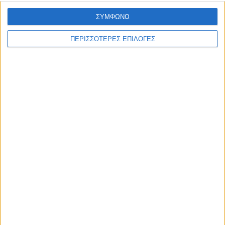
ΣΥΜΦΩΝΩ
ΠΕΡΙΣΣΟΤΕΡΕΣ ΕΠΙΛΟΓΕΣ
Επικαιρότητα
09/06/2026
«Με τον Ρένο»: Ο Διονύσης Παναγιωτάκης σε
μια συζήτηση με τον Ρένο Χαραλαμπίδη |
13.07.2026