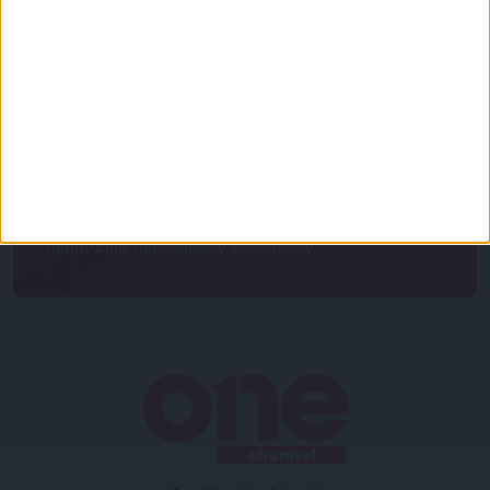
Κάνε εγγραφή στο Newsletter μας και απόκτησε
πρόσβαση στα νέα πριν από όλους τους άλλους.
NEWSLETTER
Συμφωνώ με τους Όρους χρήσης και την Πολιτική
προστασίας προσωπικών δεδομένων