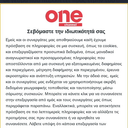
σε γεύμα που παραθέτει προς τιμήν του
ο
Πρόεδρος του Δημοκρατικού Συναγερμού
,
Αβέρωφ Νεοφύτου.
Σεβόμαστε την ιδιωτικότητά σας
Στις 17.15, ο Κυριάκος Μητσοτάκης θα
Εμείς και οι συνεργάτες μας αποθηκεύουμε και/ή έχουμε
συναντηθεί με την Επιτροπή Κατεχόμενων
πρόσβαση σε πληροφορίες σε μια συσκευή, όπως τα cookies,
Δήμων και Κοινοτήτων.
και επεξεργαζόμαστε προσωπικά δεδομένα, όπως μοναδικοί
αναγνωριστικοί και προσαρμοσμένες πληροφορίες που
αποστέλλονται από μια συσκευή για εξατομικευμένες διαφημίσεις
Στις 19.00, ο Πρωθυπουργός θα μιλήσει στο
και περιεχόμενο, μέτρηση διαφήμισης και περιεχομένου, έρευνα
ακροατηρίου και ανάπτυξη υπηρεσιών.
Με την άδειά σας, εμείς
συνέδριο του Δημοκρατικού Συναγερμού.
και οι συνεργάτες μας ενδέχεται να χρησιμοποιήσουμε ακριβή
δεδομένα γεωγραφικής τοποθεσίας και ταυτοποίησης μέσω
σάρωσης συσκευών. Μπορείτε να κάνετε κλικ για να συναινέσετε
στην επεξεργασία από εμάς και τους συνεργάτες μας όπως
περιγράφεται παραπάνω. Εναλλακτικά, μπορείτε να αποκτήσετε
πρόσβαση σε πιο λεπτομερείς πληροφορίες και να αλλάξετε τις
TAGS:
Κύπρος
ΚΥΡΙΑΚΟΣ ΜΗΤΣΟΤΑΚΗΣ
προτιμήσεις σας πριν συναινέσετε ή να αρνηθείτε να
συναινέσετε.
Λάβετε υπόψη ότι κάποια επεξεργασία των