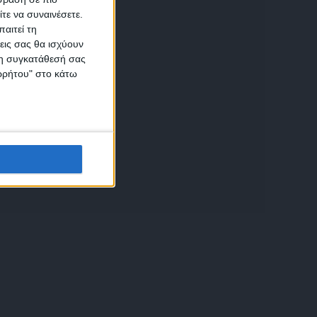
τε να συναινέσετε.
αιτεί τη
εις σας θα ισχύουν
 τη συγκατάθεσή σας
ικών
ορρήτου" στο κάτω