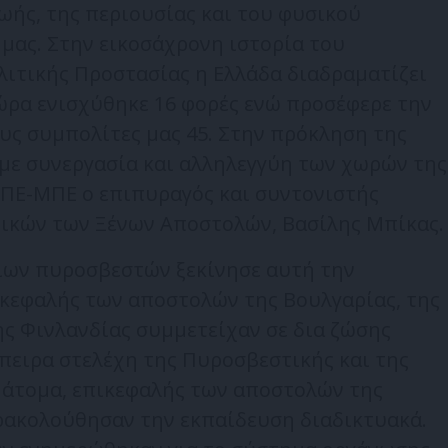
ωής, της περιουσίας και του φυσικού
μας. Στην εικοσάχρονη ιστορία του
τικής Προστασίας η Ελλάδα διαδραματίζει
ώρα ενισχύθηκε 16 φορές ενώ προσέφερε την
υς συμπολίτες μας 45. Στην πρόκληση της
 με συνεργασία και αλληλεγγύη των χωρών της
ΑΠΕ-ΜΠΕ ο επιπυραγός και συντονιστής
ικών των Ξένων Αποστολών, Βασίλης Μπίκας.
ίων πυροσβεστών ξεκίνησε αυτή την
ικεφαλής των αποστολών της Βουλγαρίας, της
της Φινλανδίας συμμετείχαν σε δια ζώσης
πειρα στελέχη της Πυροσβεστικής και της
4 άτομα, επικεφαλής των αποστολών της
ρακολούθησαν την εκπαίδευση διαδικτυακά.