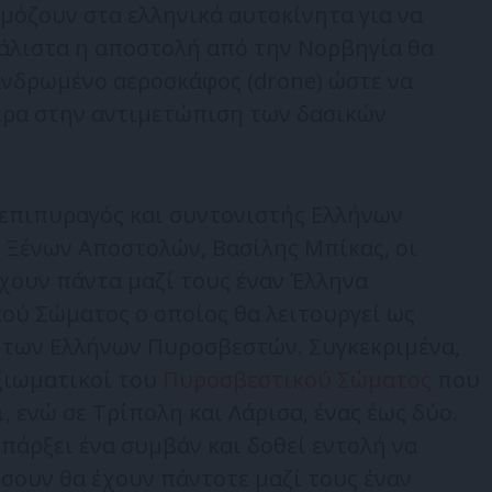
μόζουν στα ελληνικά αυτοκίνητα για να
άλιστα η αποστολή από την Νορβηγία θα
πανδρωμένο αεροσκάφος (drone) ώστε να
ρα στην αντιμετώπιση των δασικών
 επιπυραγός και συντονιστής Ελλήνων
Ξένων Αποστολών, Βασίλης Μπίκας, οι
χουν πάντα μαζί τους έναν Έλληνα
ού Σώματος ο οποίος θα λειτουργεί ως
 των Ελλήνων Πυροσβεστών. Συγκεκριμένα,
ξιωματικοί του
Πυροσβεστικού Σώματος
που
 ενώ σε Τρίπολη και Λάρισα, ένας έως δύο.
άρξει ένα συμβάν και δοθεί εντολή να
σουν θα έχουν πάντοτε μαζί τους έναν