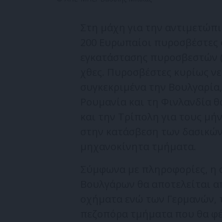
Στη μάχη για την αντιμετώπ
200 Ευρωπαίοι πυροσβέστες 
εγκατάστασης πυροσβεστών (pr
χθες. Πυροσβέστες κυρίως νεα
συγκεκριμένα την Βουλγαρία, 
Ρουμανία και τη Φινλανδία θ
και την Τρίπολη για τους μή
στην κατάσβεση των δασικών
μηχανοκίνητα τμήματα.
Σύμφωνα με πληροφορίες, η 
Βουλγάρων θα αποτελείται α
οχήματα ενώ των Γερμανών, 
πεζοπόρα τμήματα που θα φέρ