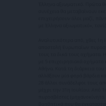
Έλληνα αξιωματικό. Πρώτα θ
συνέχεια θα μεταβαίνουν εκε
επιχειρήσουν όλοι μαζί, πάν
με Έλληνα αξιωματικό», τονίζ
Αναλυτικότερα από, χθες 1η 
αποστολή Ευρωπαίων πυροσβ
τους τα δικά τους οχήματα.
με 5 επιχειρησιακά οχήματα 
Αθήνα. Κατά τη διάρκεια του
αλλάξουν μία φορά βάρδια κα
28 άλλοι συνάδελφοι τους απ
μέχρι την 31η Ιουλίου. Από 
πυροσβέστες (μηχανοκίνητα τ
βοηθητικά που θα εγκαταστα