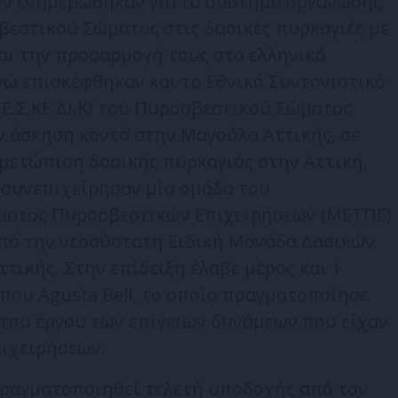
ών ενημερώθηκαν για το σύστημα οργάνωσης
βεστικού Σώματος στις δασικές πυρκαγιές με
αι την προσαρμογή τους στο ελληνικό
ώ επισκέφθηκαν και το Εθνικό Συντονιστικό
(Ε.Σ.ΚΕ.ΔΙ.Κ) του Πυροσβεστικού Σώματος.
άσκηση κοντά στην Μαγούλα Αττικής, σε
ιμετώπιση δασικής πυρκαγιάς στην Αττική,
 συνεπιχείρησαν μία ομάδα του
ματος Πυροσβεστικών Επιχειρήσεων (ΜΕΤΠΕ)
πό την νεοσύστατη Ειδική Μονάδα Δασικών
τικής. Στην επίδειξη έλαβε μέρος και 1
που Αgusta Bell, το οποίο πραγματοποίησε
 του έργου των επίγειων δυνάμεων που είχαν
πιχειρήσεων.
πραγματοποιηθεί τελετή υποδοχής από τον