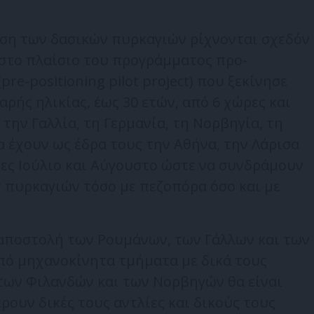
ιση των δασικών πυρκαγιών ρίχνονται σχεδόν
στο πλαίσιο του προγράμματος προ-
e-positioning pilot project) που ξεκίνησε
ρής ηλικίας, έως 30 ετών, από 6 χώρες και
την Γαλλία, τη Γερμανία, τη Νορβηγία, τη
α έχουν ως έδρα τους την Αθήνα, την Λάρισα
νες Ιούλιο και Αύγουστο ώστε να συνδράμουν
 πυρκαγιών τόσο με πεζοπόρα όσο και με
αποστολή των Ρουμάνων, των Γάλλων και των
πό μηχανοκίνητα τμήματα με δικά τους
των Φιλανδών και των Νορβηγών θα είναι
ουν δικές τους αντλίες και δικούς τους