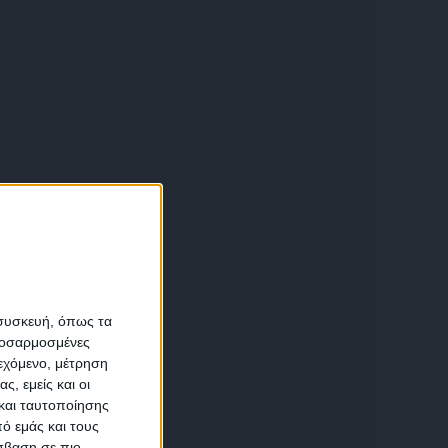
α
 συσκευή, όπως τα
προσαρμοσμένες
ιεχόμενο, μέτρηση
αση
ς, εμείς και οι
και ταυτοποίησης
ό εμάς και τους
σβαση σε πιο