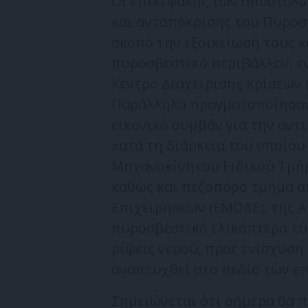
Οι επικεφαλής των αποστολ
και ανταπόκρισης του Πυροσ
σκοπό την εξοικείωσή τους κ
πυροσβεστικό περιβάλλον, εν
Κέντρο Διαχείρισης Κρίσεων 
Παράλληλα πραγματοποίησαν 
εικονικό συμβάν για την αντ
κατά τη διάρκεια του οποίου
Μηχανοκίνητου Ειδικού Τμή
καθώς και πεζοπόρο τμήμα α
Επιχειρήσεων (ΕΜΟΔΕ), της Ατ
πυροσβεστικό ελικόπτερο τύ
ρίψεις νερού, προς ενίσχυση
αναπτυχθεί στο πεδίο των ε
Σημειώνεται ότι σήμερα θα 