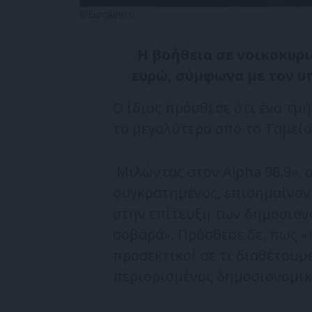
©Eurokinissi
Η βοήθεια σε νοικοκυριά
ευρώ, σύμφωνα με τον υ
Ο ίδιος πρόσθεσε ότι ένα τμ
το μεγαλύτερο από το Ταμεί
Μιλώντας στον Alpha 98.9», 
συγκρατημένος, επισημαίνοντ
στην επίτευξη των δημοσιονο
σοβαρά». Πρόσθεσε δε, πως 
προσεκτικοί σε τι διαθέτουμ
περιορισμένος δημοσιονομικ