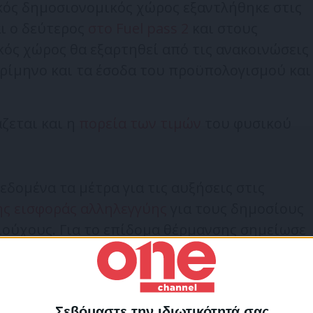
κός δημοσιονομικός χώρος εξαντλήθηκε στις
ι ο δεύτερος
στο Fuel pass 2
και στους
κός χώρος θα εξαρτηθεί από τις ανακοινώσεις
 τρίμηνο και τα έσοδα του προϋπολογισμού και
άζεται και η
πορεία των τιμών
του φυσικού
εδομένα τα μέτρα για τις αυξήσεις στις
ης εισφοράς αλληλεγγύης
για τους δημοσίους
ιούχους. Για το επίδομα θέρμανσης σημείωσε
 που αξιολογούνται στον υφιστάμενο ή
ό χώρο».
Σεβόμαστε την ιδιωτικότητά σας