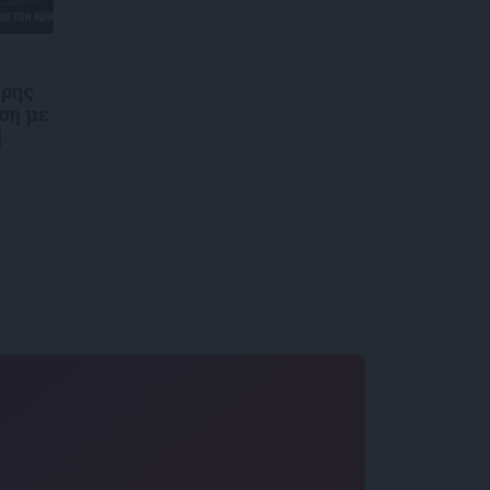
τρης
ση με
|