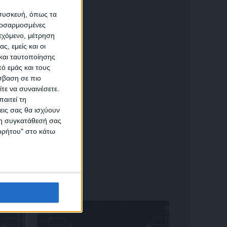
α
 συσκευή, όπως τα
προσαρμοσμένες
ιεχόμενο, μέτρηση
αση
ς, εμείς και οι
και ταυτοποίησης
ό εμάς και τους
σβαση σε πιο
τε να συναινέσετε.
αιτεί τη
εις σας θα ισχύουν
 τη συγκατάθεσή σας
ικών
ορρήτου" στο κάτω