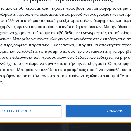
Για να ενημερώνεστε πάντ
άτες μας αποθηκεύουμε και/ή έχουμε πρόσβαση σε πληροφορίες σε μια
πρώτοι!
ργαζόμαστε προσωπικά δεδομένα, όπως μοναδικοί αναγνωριστικοί και 
ΪΚΟΥΡΑΣ
στέλλονται από μια συσκευή για εξατομικευμένες διαφημίσεις και περ
Κάνε εγγραφή στο Newsletter μας και απόκτησε πρόσβ
εχομένου, έρευνα ακροατηρίου και ανάπτυξη υπηρεσιών.
Με την άδειά σα
στα νέα πριν από όλους τους άλλους.
χεται να χρησιμοποιήσουμε ακριβή δεδομένα γεωγραφικής τοποθεσίας 
SLETTER
ών. Μπορείτε να κάνετε κλικ για να συναινέσετε στην επεξεργασία απ
ς περιγράφεται παραπάνω. Εναλλακτικά, μπορείτε να αποκτήσετε πρό
ίες και να αλλάξετε τις προτιμήσεις σας πριν συναινέσετε ή να αρνηθεί
ποια επεξεργασία των προσωπικών σας δεδομένων ενδέχεται να μην απ
λά έχετε το δικαίωμα να αρνηθείτε αυτήν την επεξεργασία. Οι προτιμήσ
ιστότοπο. Μπορείτε να αλλάξετε τις προτιμήσεις σας ή να ανακαλέσετε
φωνώ με τους Όρους χρήσης και την Πολιτική προστασίας προσωπ
στρέφοντας σε αυτόν τον ιστότοπο και κάνοντας κλικ στο κουμπί "Απ
μένων
ς.
ΣΣΟΤΕΡΕΣ ΕΠΙΛΟΓΕΣ
ΣΥΜΦΩΝΩ