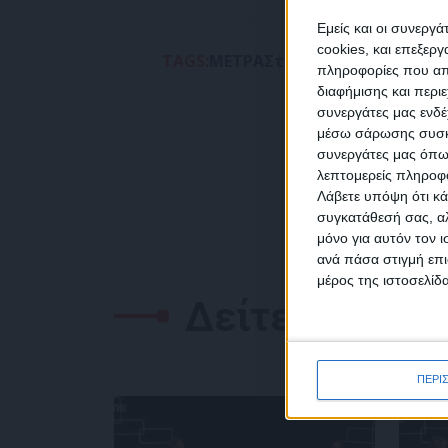
Εμείς και οι συνεργ
cookies, και επεξε
TAGS:
ΜΕΤΡΑ
Στήριξη
ΧΡΗΣΤΟΣ ΣΤΑ
πληροφορίες που απο
διαφήμισης και περι
συνεργάτες μας ενδέ
NEW
μέσω σάρωσης συσκευ
συνεργάτες μας όπω
λεπτομερείς πληροφορ
Λάβετε υπόψη ότι κά
συγκατάθεσή σας, αλ
μόνο για αυτόν τον 
Συμ
ανά πάσα στιγμή επι
δεδο
μέρος της ιστοσελίδα
Δείτε επίσης
ΠΕΡΙ