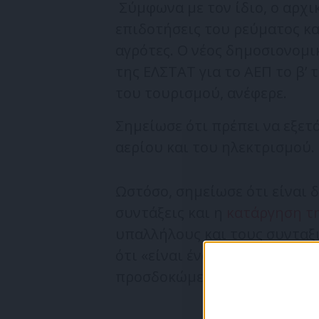
Σύμφωνα με τον ίδιο, ο αρχι
επιδοτήσεις του ρεύματος κα
αγρότες. Ο νέος δημοσιονομι
της ΕΛΣΤΑΤ για το ΑΕΠ το β’
του τουρισμού, ανέφερε.
Σημείωσε ότι πρέπει να εξετ
αερίου και του ηλεκτρισμού.
Ωστόσο, σημείωσε ότι είναι δ
συντάξεις και η
κατάργηση τ
υπαλλήλους και τους συνταξ
ότι «είναι ένα από τα μέτρα
προσδοκώμενο δημοσιονομικ