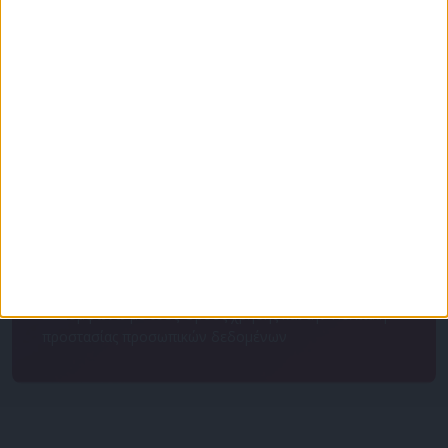
Για να ενημερώνεστε πάντα πρώτοι!
Κάνε εγγραφή στο Newsletter μας και απόκτησε
πρόσβαση στα νέα πριν από όλους τους άλλους.
NEWSLETTER
Συμφωνώ με τους Όρους χρήσης και την Πολιτική
προστασίας προσωπικών δεδομένων