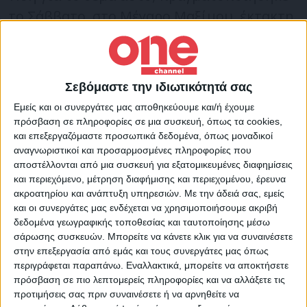
το Σάββατο, στο Μέγαρο Μαξίμου, έκτακτη
διυπουργική σύσκεψη υπό την προεδρία
του πρωθυπουργού Κυρ. Μητσοτάκη, με
τη συμμετοχή του υπουργού Προστασίας
Σεβόμαστε την ιδιωτικότητά σας
του Πολίτη, Γιάννη Οικονόμου, του
Εμείς και οι συνεργάτες μας αποθηκεύουμε και/ή έχουμε
υπουργού Δικαιοσύνης, Γιώργου Φλωρίδη
πρόσβαση σε πληροφορίες σε μια συσκευή, όπως τα cookies,
και επεξεργαζόμαστε προσωπικά δεδομένα, όπως μοναδικοί
του αναπληρωτή υπουργού Αθλητισμού,
αναγνωριστικοί και προσαρμοσμένες πληροφορίες που
Γιάννη Βρούτση των υπουργών
αποστέλλονται από μια συσκευή για εξατομικευμένες διαφημίσεις
Επικρατείας Σταύρου Παπασταύρου και
και περιεχόμενο, μέτρηση διαφήμισης και περιεχομένου, έρευνα
ακροατηρίου και ανάπτυξη υπηρεσιών.
Με την άδειά σας, εμείς
Άκης Σκέρτσου και του υφυπουργού παρά
και οι συνεργάτες μας ενδέχεται να χρησιμοποιήσουμε ακριβή
τω πρωθυπουργώ Γιάννη Μπρατάκου.
δεδομένα γεωγραφικής τοποθεσίας και ταυτοποίησης μέσω
σάρωσης συσκευών. Μπορείτε να κάνετε κλικ για να συναινέσετε
στην επεξεργασία από εμάς και τους συνεργάτες μας όπως
Πηγή: ΑΠΕ-ΜΠΕ
περιγράφεται παραπάνω. Εναλλακτικά, μπορείτε να αποκτήσετε
πρόσβαση σε πιο λεπτομερείς πληροφορίες και να αλλάξετε τις
προτιμήσεις σας πριν συναινέσετε ή να αρνηθείτε να