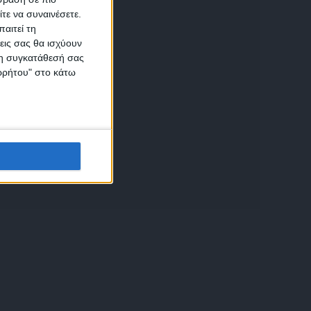
τε να συναινέσετε.
αιτεί τη
εις σας θα ισχύουν
 τη συγκατάθεσή σας
ικών
ορρήτου" στο κάτω