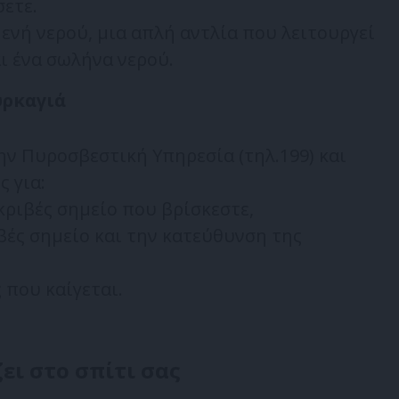
ετε.
μενή νερού, μια απλή αντλία που λειτουργεί
ι ένα σωλήνα νερού.
υρκαγιά
 Πυροσβεστική Υπηρεσία (τηλ.199) και
 για:
κριβές σημείο που βρίσκεστε,
βές σημείο και την κατεύθυνση της
 που καίγεται.
ει στο σπίτι σας