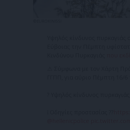
©EUROKINISSI
Yψηλός κίνδυνος πυρκαγιάς σ
Εύβοιας την Πέμπτη υφίστα
Κινδύνου Πυρκαγιάς
που εκδ
⚠️ Σύμφωνα με τον Χάρτη Πρό
ΓΓΠΠ, για αύριο Πέμπτη 16/6
? Yψηλός κίνδυνος πυρκαγιάς
ℹ️ Οδηγίες προστασίας ??
https
@hellenicpolice
pic.twitter.