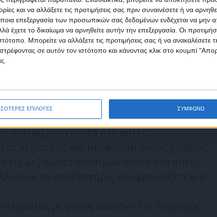
ρισμού της φυσικής βλάστησης που
ίες και να αλλάξετε τις προτιμήσεις σας πριν συναινέσετε ή να αρνηθεί
οστασία των κτιρίων δεν προσκρούουν σε
ποια επεξεργασία των προσωπικών σας δεδομένων ενδέχεται να μην απ
τάξεις της δασικής νομοθεσίας.
λά έχετε το δικαίωμα να αρνηθείτε αυτήν την επεξεργασία. Οι προτιμήσ
ιστότοπο. Μπορείτε να αλλάξετε τις προτιμήσεις σας ή να ανακαλέσετε
φωνώ με τους Όρους χρήσης και την Πολιτική προστασίας προσωπ
ές υδρορροές ή σωλήνες στους τοίχους του
στρέφοντας σε αυτόν τον ιστότοπο και κάνοντας κλικ στο κουμπί "Απ
μένων
ς.
ρόφυλλα από εύφλεκτα υλικά στα παράθυρα
ατα στις καμινάδες και τους αεραγωγούς του
ΣΣΟΤΕΡΕΣ ΕΠΙΛΟΓΕΣ
ΣΥΜΦΩΝΩ
εκτο υλικό ώστε να μην διεισδύσουν σπίθες.
 αντικείμενα κοντά στο σπίτι.
α σε κλειστούς και προφυλαγμένους χώρους.
πτες δεξαμενές καυσίμου κοντά στο σπίτι.
λληλους πυροσβεστήρες και φροντίζετε για
ποτίσματος με μήκος ανάλογο της περιοχής