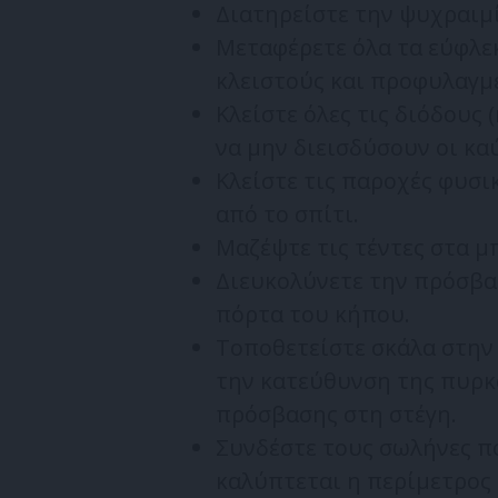
Διατηρείστε την ψυχραιμί
Μεταφέρετε όλα τα εύφλεκ
κλειστούς και προφυλαγμ
Κλείστε όλες τις διόδους 
να μην διεισδύσουν οι κα
Κλείστε τις παροχές φυσι
από το σπίτι.
Μαζέψτε τις τέντες στα μ
Διευκολύνετε την πρόσβ
πόρτα του κήπου.
Τοποθετείστε σκάλα στην 
την κατεύθυνση της πυρκ
πρόσβασης στη στέγη.
Συνδέστε τους σωλήνες π
καλύπτεται η περίμετρος 