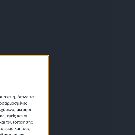
α
 συσκευή, όπως τα
υ
προσαρμοσμένες
ιεχόμενο, μέτρηση
αση
ς, εμείς και οι
και ταυτοποίησης
ό εμάς και τους
σβαση σε πιο