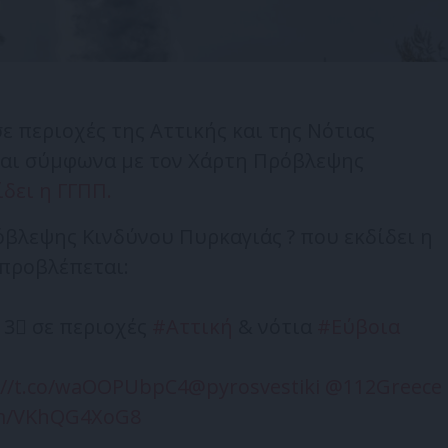
ε περιοχές της Αττικής και της Νότιας
ται σύμφωνα με τον Χάρτη Πρόβλεψης
ίδει η ΓΓΠΠ.
βλεψης Κινδύνου Πυρκαγιάς ? που εκδίδει η
 προβλέπεται:
 3⃣ σε περιοχές
#Αττική
& νότια
#Εύβοια
://t.co/waOOPUbpC4
@pyrosvestiki
@112Greece
com/VKhQG4XoG8