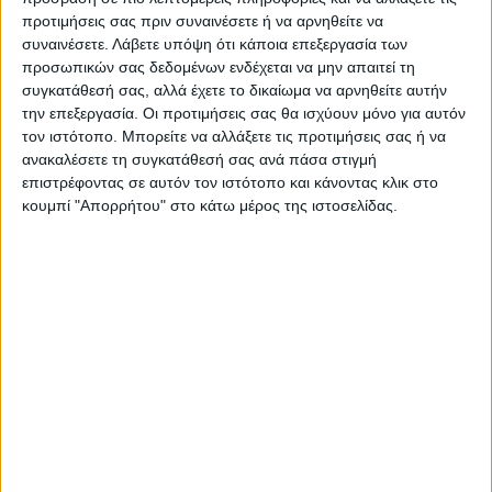
του καθήκοντος. Στο γένος μας αυτούς που
προτιμήσεις σας πριν συναινέσετε ή να αρνηθείτε να
πέφτουν στο καθήκον τούς ονομάζουμε
συναινέσετε.
Λάβετε υπόψη ότι κάποια επεξεργασία των
προσωπικών σας δεδομένων ενδέχεται να μην απαιτεί τη
ήρωες» ανέφερε χαρακτηριστικά ο
συγκατάθεσή σας, αλλά έχετε το δικαίωμα να αρνηθείτε αυτήν
Μητροπολίτης Θεσσαλονίκης, μιλώντας για
την επεξεργασία. Οι προτιμήσεις σας θα ισχύουν μόνο για αυτόν
τον άτυχο υπαρχιφύλακα.
τον ιστότοπο. Μπορείτε να αλλάξετε τις προτιμήσεις σας ή να
ανακαλέσετε τη συγκατάθεσή σας ανά πάσα στιγμή
επιστρέφοντας σε αυτόν τον ιστότοπο και κάνοντας κλικ στο
«Ήσουν όρθιος με την ασπίδα σου, δεν
κουμπί "Απορρήτου" στο κάτω μέρος της ιστοσελίδας.
έπεσες»
Ρίγη συγκίνησης προκάλεσε στον επικήδειο
που εκφώνησε συνάδελφός του από την
ίδια διμοιρία. «Υπήρξες συναδελφικός,
έβαζες το υπηρεσιακό συμφέρον πάνω από
την οικογένεια. Συμμετείχες σε όλες τις
μεγάλες αποστολές. Το 2020 στις Καστανιές
του Έβρου απέτρεψες την παράνομη