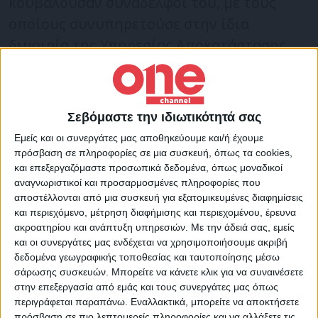
κουβαλούσαν συνάδελφοί του, με τους
οποίους συνυπηρετούσε στην ίδια
διμοιρία της Υπηρεσίας Αποκατάστασης
Τάξης (ΥΑΤ). Άγημα της ίδιας Υπηρεσίας
τού απέδωσε τιμές, ενώ η μπάντα της
Ελληνικής Αστυνομίας παιάνιζε πένθιμα
Σεβόμαστε την ιδιωτικότητά σας
εμβατήριο.
Εμείς και οι συνεργάτες μας αποθηκεύουμε και/ή έχουμε
πρόσβαση σε πληροφορίες σε μια συσκευή, όπως τα cookies,
και επεξεργαζόμαστε προσωπικά δεδομένα, όπως μοναδικοί
Ανείπωτος ο πόνος για τους γονείς και την
αναγνωριστικοί και προσαρμοσμένες πληροφορίες που
αδελφή του 31χρονου, στους οποίους
αποστέλλονται από μια συσκευή για εξατομικευμένες διαφημίσεις
και περιεχόμενο, μέτρηση διαφήμισης και περιεχομένου, έρευνα
απηύθυνε λόγια παρηγοριάς ο
ακροατηρίου και ανάπτυξη υπηρεσιών.
Με την άδειά σας, εμείς
Μητροπολίτης Θεσσαλονίκης Φιλόθεος
και οι συνεργάτες μας ενδέχεται να χρησιμοποιήσουμε ακριβή
που τέλεσε την εξόδιο ακολουθία. «Τίμησε
δεδομένα γεωγραφικής τοποθεσίας και ταυτοποίησης μέσω
σάρωσης συσκευών. Μπορείτε να κάνετε κλικ για να συναινέσετε
με την προσφορά του το Σώμα της
στην επεξεργασία από εμάς και τους συνεργάτες μας όπως
Ελληνικής Αστυνομίας και έπεσε την ώρα
περιγράφεται παραπάνω. Εναλλακτικά, μπορείτε να αποκτήσετε
πρόσβαση σε πιο λεπτομερείς πληροφορίες και να αλλάξετε τις