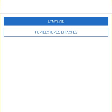
Δείτε επίσης
ΣΥΜΦΩΝΩ
ΠΕΡΙΣΣΟΤΕΡΕΣ ΕΠΙΛΟΓΕΣ
Επικαιρότητα
05/08/2026
«ΕΔΩ*»: Ο Σταμάτης Ζαχαρός συνεχίζει για 4η