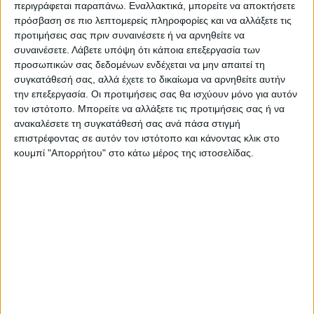
περιγράφεται παραπάνω. Εναλλακτικά, μπορείτε να αποκτήσετε
και 2 Ε/Π. Συνδρομή από μηχανήματα
πρόσβαση σε πιο λεπτομερείς πληροφορίες και να αλλάξετε τις
έργου του Ε.Σ.
προτιμήσεις σας πριν συναινέσετε ή να αρνηθείτε να
συναινέσετε.
Λάβετε υπόψη ότι κάποια επεξεργασία των
προσωπικών σας δεδομένων ενδέχεται να μην απαιτεί τη
Σε συνέχεια προηγούμενου μηνύματος,
συγκατάθεσή σας, αλλά έχετε το δικαίωμα να αρνηθείτε αυτήν
την επεξεργασία. Οι προτιμήσεις σας θα ισχύουν μόνο για αυτόν
στην
#πυρκαγιά
σε δασική έκταση, στην
τον ιστότοπο. Μπορείτε να αλλάξετε τις προτιμήσεις σας ή να
περιοχή Άγιος Ανδρέας Αγίου Όρους,
ανακαλέσετε τη συγκατάθεσή σας ανά πάσα στιγμή
επιστρέφοντας σε αυτόν τον ιστότοπο και κάνοντας κλικ στο
επιχειρούν 112
#πυροσβέστες
, με 5 ομάδες
κουμπί "Απορρήτου" στο κάτω μέρος της ιστοσελίδας.
πεζοπόρων τμημάτων, 35 οχήματα, 2 Α/Φ
και 2 Ε/Π. Συνδρομή από μηχανήματα
έργου του Ε.Σ.
— Πυροσβεστικό Σώμα (@pyrosvestiki)
June
25, 2022