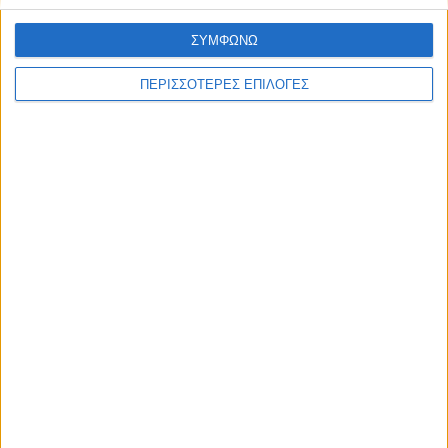
ΣΥΜΦΩΝΩ
ΠΕΡΙΣΣΟΤΕΡΕΣ ΕΠΙΛΟΓΕΣ
Επικαιρότητα
09/06/2026
«Με τον Ρένο»: Η Ρένα Μόρφη σε μια συζήτηση
με τον Ρένο Χαραλαμπίδη | 06.07.2026