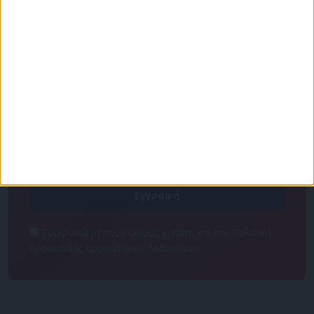
Για να ενημερώνεστε πάντα πρώτοι!
Κάνε εγγραφή στο Newsletter μας και απόκτησε
πρόσβαση στα νέα πριν από όλους τους άλλους.
NEWSLETTER
Συμφωνώ με τους Όρους χρήσης και την Πολιτική
προστασίας προσωπικών δεδομένων