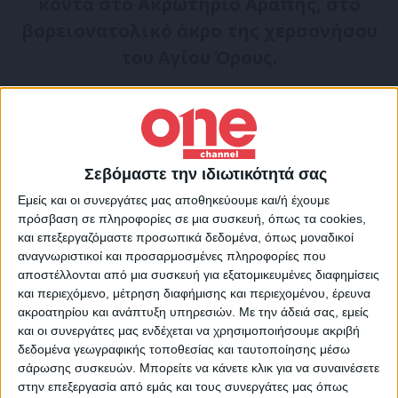
κοντά στο Ακρωτήριο Αράπης, στο
βορειονατολικό άκρο της χερσονήσου
του Αγίου Όρους.
Από νωρίς σήμερα το πρωί στη φωτιά – η
οποία καίει δασική έκταση – συμμετέχουν,
εκτός από επίγειες δυνάμεις της
Σεβόμαστε την ιδιωτικότητά σας
πυροσβεστικής
, δύο αεροσκάφη και
ισάριθμα ελικόπτερα, Το μέτωπο βρίσκεται
Εμείς και οι συνεργάτες μας αποθηκεύουμε και/ή έχουμε
πρόσβαση σε πληροφορίες σε μια συσκευή, όπως τα cookies,
σε μεγάλη απόσταση από τις κτιριακές
και επεξεργαζόμαστε προσωπικά δεδομένα, όπως μοναδικοί
εγκαταστάσεις του αγίου όρους και δεν
αναγνωριστικοί και προσαρμοσμένες πληροφορίες που
αποστέλλονται από μια συσκευή για εξατομικευμένες διαφημίσεις
υπάρχει κίνδυνος να επεκταθεί σε
και περιεχόμενο, μέτρηση διαφήμισης και περιεχομένου, έρευνα
μοναστήρια.
ακροατηρίου και ανάπτυξη υπηρεσιών.
Με την άδειά σας, εμείς
και οι συνεργάτες μας ενδέχεται να χρησιμοποιήσουμε ακριβή
δεδομένα γεωγραφικής τοποθεσίας και ταυτοποίησης μέσω
Επιχειρούν 112 #πυροσβέστες, με 5 ομάδες
σάρωσης συσκευών. Μπορείτε να κάνετε κλικ για να συναινέσετε
στην επεξεργασία από εμάς και τους συνεργάτες μας όπως
πεζοπόρων τμημάτων, 35 οχήματα, 2 Α/Φ