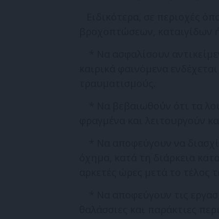
Ειδικότερα, σε περιοχές όπ
βροχοπτώσεων, καταιγίδων 
* Να ασφαλίσουν αντικείμεν
καιρικά φαινόμενα ενδέχετα
τραυματισμούς.
* Να βεβαιωθούν ότι τα λούκ
φραγμένα και λειτουργούν κα
* Να αποφεύγουν να διασχίζ
όχημα, κατά τη διάρκεια κατ
αρκετές ώρες μετά το τέλος 
* Να αποφεύγουν τις εργασί
θαλάσσιες και παράκτιες περ