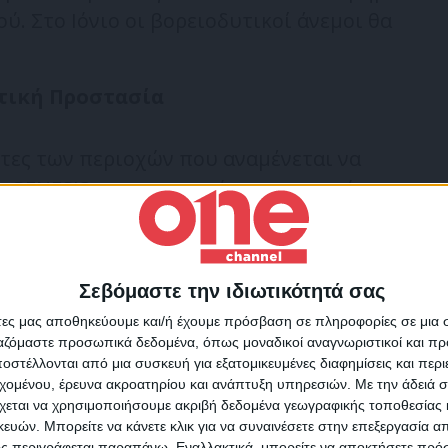
ύ. Στο Ιόνιο οι βορειοδυτικοί άνεμοι θα
ιτική Προστασία
ες των περιοχών που αναμένεται να
 «GENESIS» για αποφυγή των περιττών
εια των έντονων καιρικών φαινομένων,
είο Κλιματικής Κρίσης και Πολιτικής
ει ότι ανάλογα με την πορεία των
Σεβόμαστε την ιδιωτικότητά σας
Για να ενημερώνεστε πάντ
δοποιητικό μήνυμα μέσω του 112.
άτες μας αποθηκεύουμε και/ή έχουμε πρόσβαση σε πληροφορίες σε μια
πρώτοι!
ργαζόμαστε προσωπικά δεδομένα, όπως μοναδικοί αναγνωριστικοί και 
 απευθύνει ισχυρή σύσταση στους πολίτες
στέλλονται από μια συσκευή για εξατομικευμένες διαφημίσεις και περ
Κάνε εγγραφή στο Newsletter μας και απόκτησε πρόσβ
ι να πληγούν να ακολουθούν πιστά τις
εχομένου, έρευνα ακροατηρίου και ανάπτυξη υπηρεσιών.
Με την άδειά σα
στα νέα πριν από όλους τους άλλους.
χεται να χρησιμοποιήσουμε ακριβή δεδομένα γεωγραφικής τοποθεσίας 
SLETTER
ών. Μπορείτε να κάνετε κλικ για να συναινέσετε στην επεξεργασία απ
ς περιγράφεται παραπάνω. Εναλλακτικά, μπορείτε να αποκτήσετε πρό