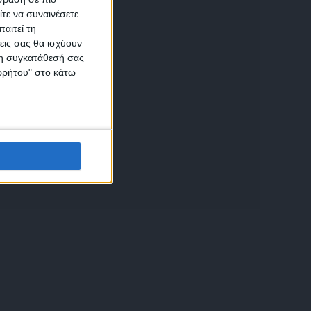
τε να συναινέσετε.
αιτεί τη
εις σας θα ισχύουν
 τη συγκατάθεσή σας
ικών
ορρήτου" στο κάτω