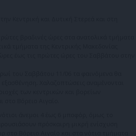
την Κεντρική και Δυτική Στερεά και στη
πρώτες βραδινές ώρες στα ανατολικά τμήματα
τικά τμήματα της Κεντρικής Μακεδονίας
ώρες έως τις πρώτες ώρες του Σαββάτου στην
πρωί του Σαββάτου 11/06 τα φαινόμενα θα
εξασθένηση. Χαλαζοπτώσεις αναμένονται
ριοχές των κεντρικών και βορείων
ι στο Βόρειο Αιγαίο.
νότιοι άνεμοι 4 έως 6 μποφόρ, όμως το
αρουσιάσουν πρόσκαιρη μικρή ενίσχυση
ρ στο Βόρειο Αιγαίο και στα νότια τμήματα