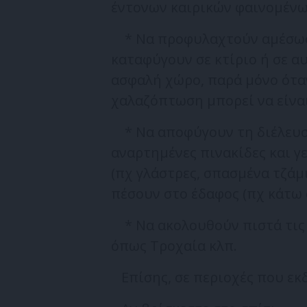
έντονων καιρικών φαινομένω
* Να προφυλαχτούν αμέσως 
καταφύγουν σε κτίριο ή σε α
ασφαλή χώρο, παρά μόνο όταν
χαλαζόπτωση μπορεί να είναι
* Να αποφύγουν τη διέλευση
αναρτημένες πινακίδες και γ
(πχ γλάστρες, σπασμένα τζάμ
πέσουν στο έδαφος (πχ κάτω 
* Να ακολουθούν πιστά τις 
όπως Τροχαία κλπ.
Επίσης, σε περιοχές που εκ