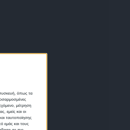
α
 συσκευή, όπως τα
προσαρμοσμένες
ιεχόμενο, μέτρηση
αση
ς, εμείς και οι
και ταυτοποίησης
ό εμάς και τους
σβαση σε πιο