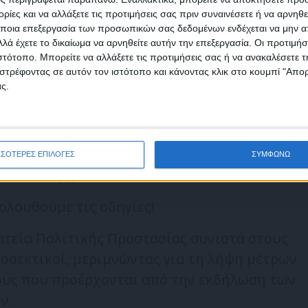
 μετακίνηση κατά τη διάρκεια των έντονων
ίες και να αλλάξετε τις προτιμήσεις σας πριν συναινέσετε ή να αρνηθεί
αλίζουμε τις πόρτες και τα παράθυρά σας
ποια επεξεργασία των προσωπικών σας δεδομένων ενδέχεται να μην απ
λά έχετε το δικαίωμα να αρνηθείτε αυτήν την επεξεργασία. Οι προτιμήσ
όψη σε περίπτωση δημιουργίας χειμάρρων να
ιστότοπο. Μπορείτε να αλλάξετε τις προτιμήσεις σας ή να ανακαλέσετε
φωνώ με τους Όρους χρήσης και την Πολιτική προστασίας προσωπ
 σημεία του σπιτιού.
στρέφοντας σε αυτόν τον ιστότοπο και κάνοντας κλικ στο κουμπί "Απ
μένων
ς.
μαρρους, ρέματα ή δρόμους που έχουν
. Για κανέναν λόγο!
κές ανακοινώσεις στα μέσα ενημέρωσης και
ΣΣΟΤΕΡΕΣ ΕΠΙΛΟΓΕΣ
ΣΥΜΦΩΝΩ
ίες των Αρχών.
λουθούμε τις οδηγίες!
τεία Πολιτικής Προστασίας συνιστά στους
προσεκτικοί, μεριμνώντας για τη λήψη μέτρων
ους που προέρχονται από την εκδήλωση των
ν.