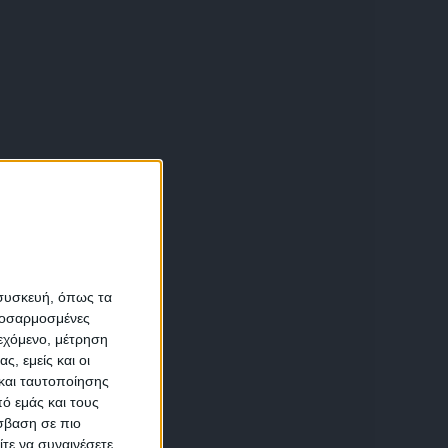
α
ι
 συσκευή, όπως τα
προσαρμοσμένες
ιεχόμενο, μέτρηση
αση
ς, εμείς και οι
και ταυτοποίησης
ό εμάς και τους
σβαση σε πιο
τε να συναινέσετε.