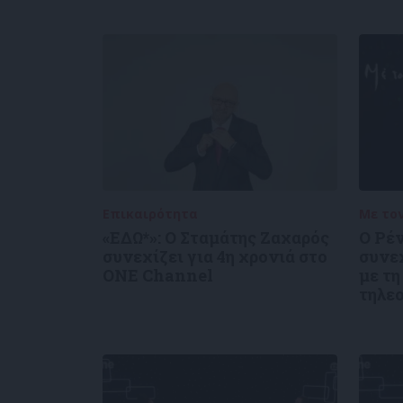
Επικαιρότητα
05/08/2026
Με το
«ΕΔΩ*»: Ο Σταμάτης Ζαχαρός
Ο Ρέ
συνεχίζει για 4η χρονιά στο
συνε
ONE Channel
με τη
τηλε