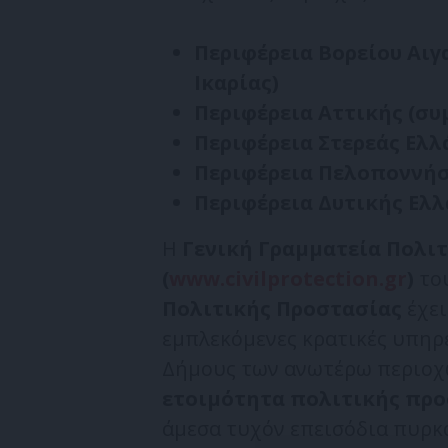
Περιφέρεια Βορείου Αιγα
Ικαρίας)
Περιφέρεια Αττικής (σ
Περιφέρεια Στερεάς Ελλά
Περιφέρεια Πελοποννή
Περιφέρεια Δυτικής Ελλά
Η
Γενική Γραμματεία Πολι
(
www
.
civilprotection
.
gr
)
το
Πολιτικής Προστασίας
έχε
εμπλεκόμενες κρατικές υπηρεσ
Δήμους των ανωτέρω περιοχώ
ετοιμότητα πολιτικής πρ
άμεσα τυχόν επεισόδια πυρκ