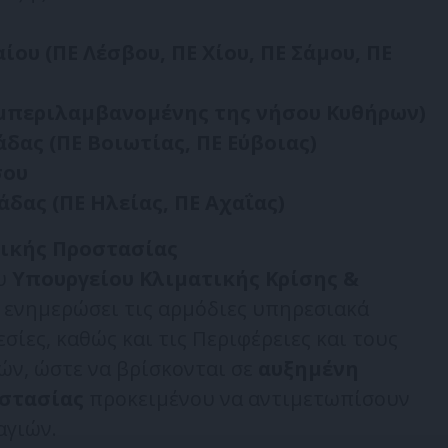
ίου (ΠΕ Λέσβου, ΠΕ Χίου, ΠΕ Σάμου, ΠΕ
υμπεριλαμβανομένης της νήσου Κυθήρων)
δας (ΠΕ Βοιωτίας, ΠΕ Εύβοιας)
σου
δας (ΠΕ Ηλείας, ΠΕ Αχαΐας)
τικής Προστασίας
υ
Υπουργείου Κλιματικής Κρίσης &
ι ενημερώσει τις αρμόδιες υπηρεσιακά
ίες, καθώς και τις Περιφέρειες και τους
ν, ώστε να βρίσκονται σε
αυξημένη
οστασίας
προκειμένου να αντιμετωπίσουν
αγιών.