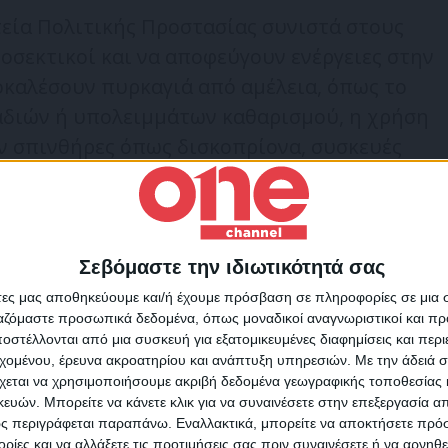
τεία Πολιτικής Προστασίας συνιστά στους
ροσεκτικοί και να αποφεύγουν ενέργειες στην
καλέσουν πυρκαγιά από αμέλεια, όπως το
αδιών ή υπολειμμάτων καθαρισμού, η χρήση
 σπινθήρες όπως δισκοπρίονα, συσκευές
ριων ψησταριών, το κάπνισμα μελισσών, η
α. Επίσης, υπενθυμίζεται ότι κατά τη
εριόδου απαγορεύεται η καύση των αγρών.
Σεβόμαστε την ιδιωτικότητά σας
Για να ενημερώνεστε πάντ
θούν πυρκαγιά, οι πολίτες παρακαλούντα
άτες μας αποθηκεύουμε και/ή έχουμε πρόσβαση σε πληροφορίες σε μια
πρώτοι!
ην Πυροσβεστική Υπηρεσία στον αριθμό
ργαζόμαστε προσωπικά δεδομένα, όπως μοναδικοί αναγνωριστικοί και 
στέλλονται από μια συσκευή για εξατομικευμένες διαφημίσεις και περ
Κάνε εγγραφή στο Newsletter μας και απόκτησε πρόσβ
εχομένου, έρευνα ακροατηρίου και ανάπτυξη υπηρεσιών.
Με την άδειά σα
στα νέα πριν από όλους τους άλλους.
χεται να χρησιμοποιήσουμε ακριβή δεδομένα γεωγραφικής τοποθεσίας 
ες και οδηγίες αυτοπροστασίας
από τους
SLETTER
ών. Μπορείτε να κάνετε κλικ για να συναινέσετε στην επεξεργασία απ
αγιών, οι πολίτες μπορούν να επισκεφθούν
ς περιγράφεται παραπάνω. Εναλλακτικά, μπορείτε να αποκτήσετε πρό
ίες και να αλλάξετε τις προτιμήσεις σας πριν συναινέσετε ή να αρνηθεί