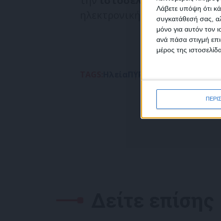
την
ιστοσελίδα
της Γενικής
Λάβετε υπόψη ότι κά
ηλεκτρονική διεύθυνση
www.c
συγκατάθεσή σας, αλ
μόνο για αυτόν τον 
Συμ
ανά πάσα στιγμή επι
δεδο
μέρος της ιστοσελίδα
TAGS:
Ηλεία
ΠΥΡΚΑΓΙΑ
Χάβαρι
ΠΕΡΙ
Δείτε επίσης