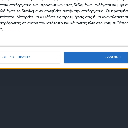
 Γραμματείας Πολιτικής Προστασίας στην
ποια επεξεργασία των προσωπικών σας δεδομένων ενδέχεται να μην απ
ivilprotection.gr
.
λά έχετε το δικαίωμα να αρνηθείτε αυτήν την επεξεργασία. Οι προτιμήσ
ιστότοπο. Μπορείτε να αλλάξετε τις προτιμήσεις σας ή να ανακαλέσετε
φωνώ με τους Όρους χρήσης και την Πολιτική προστασίας προσωπ
στρέφοντας σε αυτόν τον ιστότοπο και κάνοντας κλικ στο κουμπί "Απ
μένων
ς.
ΣΣΟΤΕΡΕΣ ΕΠΙΛΟΓΕΣ
ΣΥΜΦΩΝΩ