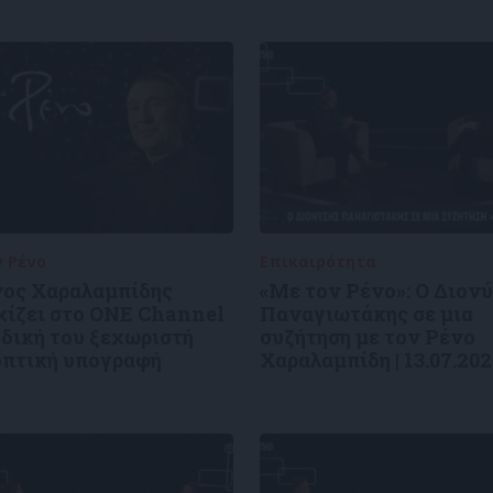
ν Ρένο
05/08/2026
Επικαιρότητα
09/06/2026
νος Χαραλαμπίδης
«Με τον Ρένο»: Ο Διον
χίζει στο ONE Channel
Παναγιωτάκης σε μια
 δική του ξεχωριστή
συζήτηση με τον Ρένο
οπτική υπογραφή
Χαραλαμπίδη | 13.07.20