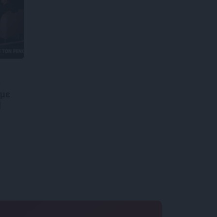
ς
 με
|