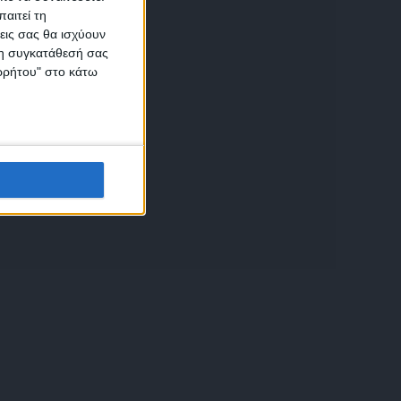
αιτεί τη
εις σας θα ισχύουν
 τη συγκατάθεσή σας
ικών
ορρήτου" στο κάτω