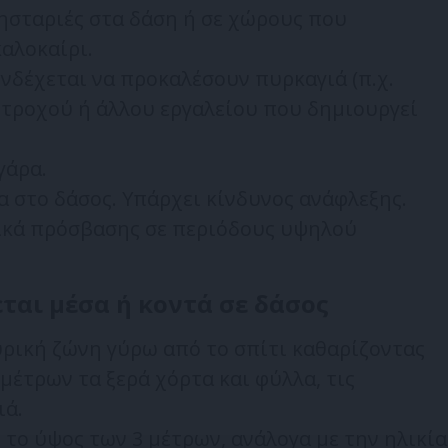
ησταριές στα δάση ή σε χώρους που
αλοκαίρι.
νδέχεται να προκαλέσουν πυρκαγιά (π.χ.
 τροχού ή άλλου εργαλείου που δημιουργεί
γάρα.
 στο δάσος. Υπάρχει κίνδυνος ανάφλεξης.
ικά πρόσβασης σε περιόδους υψηλού
εται μέσα ή κοντά σε δάσος
υρική ζώνη γύρω από το σπίτι καθαρίζοντας
μέτρων τα ξερά χόρτα και φύλλα, τις
ιά.
 το ύψος των 3 μέτρων, ανάλογα με την ηλικία