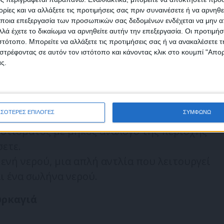
ίες και να αλλάξετε τις προτιμήσεις σας πριν συναινέσετε ή να αρνηθεί
ποια επεξεργασία των προσωπικών σας δεδομένων ενδέχεται να μην απ
ατα στις καμινάδες και τους αεραγωγούς του
λά έχετε το δικαίωμα να αρνηθείτε αυτήν την επεξεργασία. Οι προτιμήσ
εκτο υλικό ώστε να μην διεισδύσουν σπίθες.
ιστότοπο. Μπορείτε να αλλάξετε τις προτιμήσεις σας ή να ανακαλέσετε
φωνώ με τους Όρους χρήσης και την Πολιτική προστασίας προσωπ
στρέφοντας σε αυτόν τον ιστότοπο και κάνοντας κλικ στο κουμπί "Απ
 αντικείμενα κοντά στο σπίτι.
μένων
ς.
α σε κλειστούς και προφυλαγμένους χώρους.
πτες δεξαμενές καυσίμου κοντά στο σπίτι.
λληλους πυροσβεστήρες και φροντίζετε για
ΣΣΟΤΕΡΕΣ ΕΠΙΛΟΓΕΣ
ΣΥΜΦΩΝΩ
ποτίσματος με μήκος ανάλογο της περιοχής
ετε.
μενή νερού, μια απλή αντλία που λειτουργεί
ι ένα σωλήνα νερού.
υρκαγιά