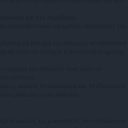
κού αερίου και υγρών καυσίμων μέσα και έξω
παλκόνια και στα παράθυρα.
αση πυροσβεστικών οχημάτων ανοίγοντας την
εξωτερική πλευρά του σπιτιού, αντίθετα από
αγιάς ώστε να υπάρχει η δυνατότητα άμεσης
οτίσματος και απλώστε τους ώστε να
του σπιτιού.
ωμένη, ανάψτε τα εσωτερικά και τα εξωτερικά
ορατό μέσα από τους καπνούς.
σβήστε αμέσως τις μικροεστίες που απομένουν.