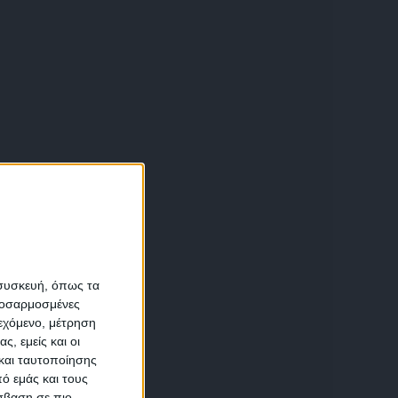
υ
α
 συσκευή, όπως τα
προσαρμοσμένες
ιεχόμενο, μέτρηση
αση
ς, εμείς και οι
και ταυτοποίησης
ό εμάς και τους
σβαση σε πιο