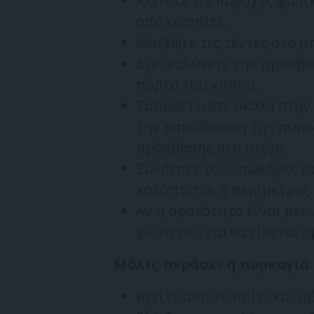
Κλείστε τις παροχές φυσι
από το σπίτι.
Μαζέψτε τις τέντες στα μ
Διευκολύνετε την πρόσβ
πόρτα του κήπου.
Τοποθετείστε σκάλα στην 
την κατεύθυνση της πυρκ
πρόσβασης στη στέγη.
Συνδέστε τους σωλήνες π
καλύπτεται η περίμετρος 
Αν η ορατότητα είναι μει
φώτα του για να γίνεται 
Μόλις περάσει η πυρκαγιά
Βγείτε από το σπίτι και 