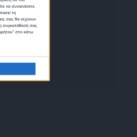
τε να συναινέσετε.
αιτεί τη
εις σας θα ισχύουν
 τη συγκατάθεσή σας
ικών
ορρήτου" στο κάτω