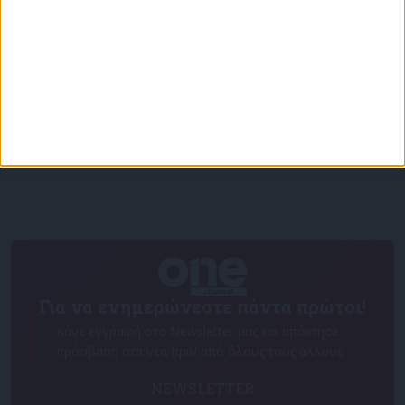
Επικαιρότητα
09/06/2026
«Με τον Ρένο»: Ο Χάρης Ρώμας σε μια συζήτηση
με τον Ρένο Χαραλαμπίδη | 15.06.2026
Για να ενημερώνεστε πάντα πρώτοι!
Κάνε εγγραφή στο Newsletter μας και απόκτησε
πρόσβαση στα νέα πριν από όλους τους άλλους.
NEWSLETTER