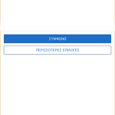
δεδομένων
Επικαιρότητα
05/08/2026
«ΕΔΩ*»: Ο Σταμάτης Ζαχαρός συνεχίζει για 4η
χρονιά στο ONE Channel
ΣΥΜΦΩΝΩ
ΠΕΡΙΣΣΟΤΕΡΕΣ ΕΠΙΛΟΓΕΣ