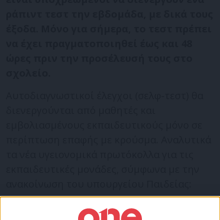
ράπιντ τεστ την εβδομάδα, με δικά τους
έξοδα. Μόνο για σήμερα, το τεστ πρέπει
να έχει πραγματοποιηθεί έως και 48
ώρες πριν την προσέλευσή τους στο
σχολείο.
Αυτοδιαγνωστικοί έλεγχοι (σελφ-τεστ) θα
διενεργούνται από μαθητές και
εμβολιασμένους εκπαιδευτικούς μόνο σε
περίπτωση επαφής με κρούσμα. Αναλυτικά
τα νέα υγειονομικά πρωτόκολλα για τις
εκπαιδευτικές μονάδες, σύμφωνα με την
ανακοίνωση του υπουργείου Παιδείας:
Στα σχολεία: