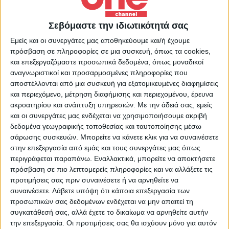
– Διατηρείται η υποχρεωτική χρήση
Σεβόμαστε την ιδιωτικότητά σας
προστατευτικής μάσκας σε εσωτερικούς
Εμείς και οι συνεργάτες μας αποθηκεύουμε και/ή έχουμε
πρόσβαση σε πληροφορίες σε μια συσκευή, όπως τα cookies,
και εξωτερικούς χώρους, καθώς και η
και επεξεργαζόμαστε προσωπικά δεδομένα, όπως μοναδικοί
χρήση αντισηπτικών, ο τακτικός αερισμός
αναγνωριστικοί και προσαρμοσμένες πληροφορίες που
αποστέλλονται από μια συσκευή για εξατομικευμένες διαφημίσεις
χώρων, ο σχολαστικός καθαρισμός
και περιεχόμενο, μέτρηση διαφήμισης και περιεχομένου, έρευνα
επιφανειών και εξοπλισμού, τα ξεχωριστά
ακροατηρίου και ανάπτυξη υπηρεσιών.
Με την άδειά σας, εμείς
διαλείμματα κ.λπ.
και οι συνεργάτες μας ενδέχεται να χρησιμοποιήσουμε ακριβή
δεδομένα γεωγραφικής τοποθεσίας και ταυτοποίησης μέσω
σάρωσης συσκευών. Μπορείτε να κάνετε κλικ για να συναινέσετε
– Δεν θα διενεργούνται τακτικοί
στην επεξεργασία από εμάς και τους συνεργάτες μας όπως
αυτοδιαγνωστικοί έλεγχοι για προσέλευση
περιγράφεται παραπάνω. Εναλλακτικά, μπορείτε να αποκτήσετε
στη σχολική μονάδα από μαθητές και
πρόσβαση σε πιο λεπτομερείς πληροφορίες και να αλλάξετε τις
προτιμήσεις σας πριν συναινέσετε ή να αρνηθείτε να
εμβολιασμένους εκπαιδευτικούς και μέλη
συναινέσετε.
Λάβετε υπόψη ότι κάποια επεξεργασία των
Ειδικού Εκπαιδευτικού Προσωπικού
προσωπικών σας δεδομένων ενδέχεται να μην απαιτεί τη
συγκατάθεσή σας, αλλά έχετε το δικαίωμα να αρνηθείτε αυτήν
(Ε.Ε.Π.) – Ειδικού Βοηθητικού Προσωπικού
την επεξεργασία. Οι προτιμήσεις σας θα ισχύουν μόνο για αυτόν