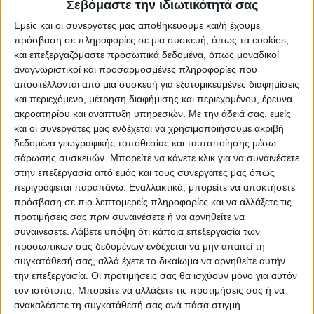
Σεβόμαστε την ιδιωτικότητά σας
διαμένει. Μπορεί να είναι ιατροί Κέντρων
Εμείς και οι συνεργάτες μας αποθηκεύουμε και/ή έχουμε
Υγείας, των ΤΟΜΥ, συμβεβλημένοι ιατροί
πρόσβαση σε πληροφορίες σε μια συσκευή, όπως τα cookies,
με τον ΕΟΠΥΥ ή και ιδιώτες ιατροί. Επίσης,
και επεξεργαζόμαστε προσωπικά δεδομένα, όπως μοναδικοί
αναγνωριστικοί και προσαρμοσμένες πληροφορίες που
αν βρίσκεται σε περιοχή όπου δεν
αποστέλλονται από μια συσκευή για εξατομικευμένες διαφημίσεις
υπάρχουν ιατροί, θα μπορεί να επιλέξει
και περιεχόμενο, μέτρηση διαφήμισης και περιεχομένου, έρευνα
και ιατρό από άλλη περιοχή και να τον
ακροατηρίου και ανάπτυξη υπηρεσιών.
Με την άδειά σας, εμείς
και οι συνεργάτες μας ενδέχεται να χρησιμοποιήσουμε ακριβή
συμβουλεύεται με τα μέσα της σύγχρονης
δεδομένα γεωγραφικής τοποθεσίας και ταυτοποίησης μέσω
τεχνολογίας.
σάρωσης συσκευών. Μπορείτε να κάνετε κλικ για να συναινέσετε
στην επεξεργασία από εμάς και τους συνεργάτες μας όπως
3. Ο προσωπικός ιατρός θα είναι
περιγράφεται παραπάνω. Εναλλακτικά, μπορείτε να αποκτήσετε
πρόσβαση σε πιο λεπτομερείς πληροφορίες και να αλλάξετε τις
δωρεάν;
προτιμήσεις σας πριν συναινέσετε ή να αρνηθείτε να
συναινέσετε.
Λάβετε υπόψη ότι κάποια επεξεργασία των
Οι υπηρεσίες του προσωπικού γιατρού θα
προσωπικών σας δεδομένων ενδέχεται να μην απαιτεί τη
συγκατάθεσή σας, αλλά έχετε το δικαίωμα να αρνηθείτε αυτήν
παρέχονται δωρεάν για τους πολίτες που
την επεξεργασία. Οι προτιμήσεις σας θα ισχύουν μόνο για αυτόν
έχουν εγγραφεί στη λίστα του προσωπικού
τον ιστότοπο. Μπορείτε να αλλάξετε τις προτιμήσεις σας ή να
ιατρού που έχουν επιλέξει. Θα
ανακαλέσετε τη συγκατάθεσή σας ανά πάσα στιγμή