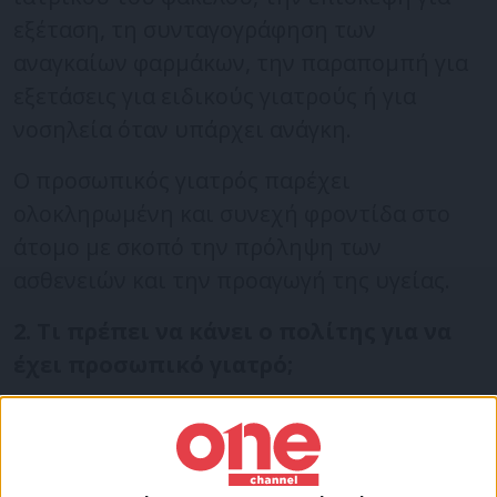
εξέταση, τη συνταγογράφηση των
αναγκαίων φαρμάκων, την παραπομπή για
εξετάσεις για ειδικούς γιατρούς ή για
νοσηλεία όταν υπάρχει ανάγκη.
Ο προσωπικός γιατρός παρέχει
ολοκληρωμένη και συνεχή φροντίδα στο
άτομο με σκοπό την πρόληψη των
ασθενειών και την προαγωγή της υγείας.
2. Τι πρέπει να κάνει ο πολίτης για να
έχει προσωπικό γιατρό;
Ο πολίτης επιλέγει ελεύθερα από τους
γιατρούς που θα συμμετέχουν ως
προσωπικοί ιατροί στην περιοχή που