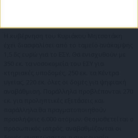
ασφαλισμένους.
15. Τελικά πως ενισχύετε το ΕΣΥ;
Η κυβέρνηση του Κυριάκου Μητσοτάκη
έχει διασφαλίσει από το ταμείο ανάκαμψης
1,5 δς ευρώ για το ΕΣΥ. Θα ενισχυθούν με
350 εκ. τα νοσοκομεία του ΕΣΥ για
κτηριακές υποδομές, 250 εκ. τα Κέντρα
υγείας, 220 εκ. όλες οι δομές για ψηφιακή
αναβάθμιση. Παράλληλα προβλέπονται 270
εκ. για προληπτικές εξετάσεις και
παράλληλα θα πραγματοποιηθούν
προσλήψεις 6.000 ατόμων. Θεσμοθετείται ο
προσωπικός ιατρός, αναβαθμίζονται οι
δομές, αναπτύσσεται η συνεργασία