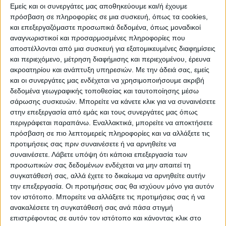
εκτιμάται ότι τα αποτελέσματά τους θα
Εμείς και οι συνεργάτες μας αποθηκεύουμε και/ή έχουμε
φανούν από το Μάρτιο είναι τα εξής:
πρόσβαση σε πληροφορίες σε μια συσκευή, όπως τα cookies,
και επεξεργαζόμαστε προσωπικά δεδομένα, όπως μοναδικοί
αναγνωριστικοί και προσαρμοσμένες πληροφορίες που
– Μείωση κατά 30% των παροχών των
αποστέλλονται από μια συσκευή για εξατομικευμένες διαφημίσεις
προμηθευτών προς τα σούπερ μάρκετ,
και περιεχόμενο, μέτρηση διαφήμισης και περιεχομένου, έρευνα
ώστε η μείωση αυτή να μεταφερθεί στην
ακροατηρίου και ανάπτυξη υπηρεσιών.
Με την άδειά σας, εμείς
και οι συνεργάτες μας ενδέχεται να χρησιμοποιήσουμε ακριβή
τελική τιμή καταναλωτή. Το μέτρο αφορά
δεδομένα γεωγραφικής τοποθεσίας και ταυτοποίησης μέσω
τις κατηγορίες απορρυπαντικά
σάρωσης συσκευών. Μπορείτε να κάνετε κλικ για να συναινέσετε
στην επεξεργασία από εμάς και τους συνεργάτες μας όπως
καθαριστικά, οδοντόκρεμες, αφρόλουτρα,
περιγράφεται παραπάνω. Εναλλακτικά, μπορείτε να αποκτήσετε
σαμπουάν και βρεφικές πάνες. Ο έλεγχος
πρόσβαση σε πιο λεπτομερείς πληροφορίες και να αλλάξετε τις
προτιμήσεις σας πριν συναινέσετε ή να αρνηθείτε να
της εφαρμογής του μέτρου που θα
συναινέσετε.
Λάβετε υπόψη ότι κάποια επεξεργασία των
νομοθετηθεί άμεσα θα γίνεται από τη
προσωπικών σας δεδομένων ενδέχεται να μην απαιτεί τη
ΔΙΜΕΑ και ως βάση των παροχών θα
συγκατάθεσή σας, αλλά έχετε το δικαίωμα να αρνηθείτε αυτήν
την επεξεργασία. Οι προτιμήσεις σας θα ισχύουν μόνο για αυτόν
χρησιμοποιηθεί ο μέσος όρος των
τον ιστότοπο. Μπορείτε να αλλάξετε τις προτιμήσεις σας ή να
εκπτώσεων της τελευταίας κλεισμένης
ανακαλέσετε τη συγκατάθεσή σας ανά πάσα στιγμή
επιστρέφοντας σε αυτόν τον ιστότοπο και κάνοντας κλικ στο
χρήσης των εταιρειών.