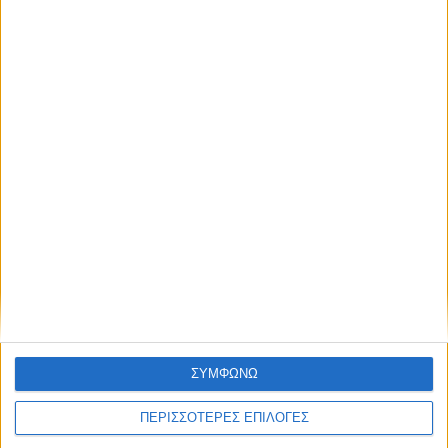
απόκτησε πρόσβαση στα νέα πριν από
ΝΔ: Μαρινάκης, Ρωμανός και Αγαπηδάκη τα
όλους τους άλλους.
νέα ονόματα στο «γαλάζιο» ψηφοδέλτιο
NEWSLETTER
Συμφωνώ με τους Όρους χρήσης και την
Πολιτική προστασίας προσωπικών
δεδομένων
ΣΥΜΦΩΝΩ
Πολιτική
27/12/2024
ΠΕΡΙΣΣΟΤΕΡΕΣ ΕΠΙΛΟΓΕΣ
Κικίλιας: «Σε πλήρη ετοιμότητα θα βρίσκονται