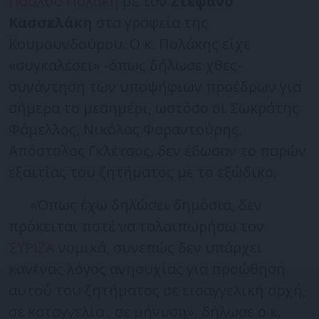
Παύλου Πολάκη
με τον
Στέφανο
Κασσελάκη
στα γραφεία της
Κουμουνδούρου. Ο κ. Πολάκης είχε
«συγκαλέσει» -όπως δήλωσε χθες-
συνάντηση των υποψήφιων προέδρων για
σήμερα το μεσημέρι, ωστόσο οι Σωκράτης
Φάμελλος, Νικόλας Φαραντούρης,
Απόστολος Γκλέτσος, δεν έδωσαν το παρών
εξαιτίας του ζητήματος με το εξώδικο.
«Όπως έχω δηλώσει δημόσια, δεν
πρόκειται ποτέ να ταλαιπωρήσω τον
ΣΥΡΙΖΑ
νομικά, συνεπώς δεν υπάρχει
κανένας λόγος ανησυχίας για προώθηση
αυτού του ζητήματος σε εισαγγελική αρχή,
σε καταγγελία , σε μήνυση», δήλωσε ο κ.