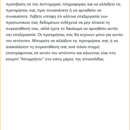
πρόσβαση σε πιο λεπτομερείς πληροφορίες και να αλλάξετε τις
προτιμήσεις σας πριν συναινέσετε ή να αρνηθείτε να
Η δήλωση Κασσελάκη
συναινέσετε.
Λάβετε υπόψη ότι κάποια επεξεργασία των
προσωπικών σας δεδομένων ενδέχεται να μην απαιτεί τη
συγκατάθεσή σας, αλλά έχετε το δικαίωμα να αρνηθείτε αυτήν
Ειδικότερα, ο Στέφανος Κασσελάκης
την επεξεργασία. Οι προτιμήσεις σας θα ισχύουν μόνο για αυτόν
τον ιστότοπο. Μπορείτε να αλλάξετε τις προτιμήσεις σας ή να
δήλωσε ότι «καταρχάς με λυπεί η απουσία
ανακαλέσετε τη συγκατάθεσή σας ανά πάσα στιγμή
των άλλων που έχουν δηλώσει πρόθεση για
επιστρέφοντας σε αυτόν τον ιστότοπο και κάνοντας κλικ στο
υποψηφιότητα. Έπρεπε να είμαστε όλοι
κουμπί "Απορρήτου" στο κάτω μέρος της ιστοσελίδας.
εδώ χωρίς προϋποθέσεις για να έχουμε
έναν διάλογο για την ομαλή πορεία του
κόμματος στην εκλογή προέδρου και
επίσης στη διεξαγωγή ενός συνεδρίου το
οποίο θα πρέπει να γίνει στην ώρα του και
να χωράει όλους τους συνέδρους. Όχι
επιλεκτική μεταχείριση». Ο υποψήφιος για
την προεδρία του
ΣΥΡΙΖΑ
συνέχισε