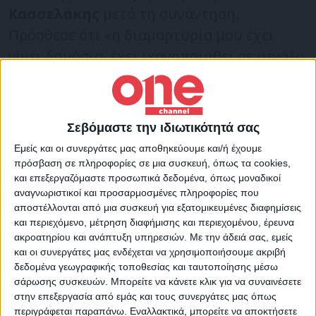
Κασσελάκης
μετά τη συνάντηση.
Πρόσθεσε ότι «η διαμαρτυρία μου έχει
γίνει δημόσια, έχει ικανοποιηθεί σε μεγάλο
βαθμό και θεωρώ ότι θα ήταν κάλο για την
αξιοπιστία του κόμματος των
δικαιωμάτων και της δικαιοσύνης να
Σεβόμαστε την ιδιωτικότητά σας
προβεί και σε μια έρευνα για το εάν
Εμείς και οι συνεργάτες μας αποθηκεύουμε και/ή έχουμε
προέκυψε αυτή η διαρροή από τους
πρόσβαση σε πληροφορίες σε μια συσκευή, όπως τα cookies,
και επεξεργαζόμαστε προσωπικά δεδομένα, όπως μοναδικοί
κόλπους της ΚΕ». «Δεν θέλω να αποκλείσω
αναγνωριστικοί και προσαρμοσμένες πληροφορίες που
κανέναν, θέλω να τους νικήσω», είπε ότι
αποστέλλονται από μια συσκευή για εξατομικευμένες διαφημίσεις
από την πλευρά του ο κ.
Πολάκης
,
και περιεχόμενο, μέτρηση διαφήμισης και περιεχομένου, έρευνα
ακροατηρίου και ανάπτυξη υπηρεσιών.
Με την άδειά σας, εμείς
αναφέροντας ότι ήρθε στη συνάντηση,
και οι συνεργάτες μας ενδέχεται να χρησιμοποιήσουμε ακριβή
«σεβόμενος τη συμφωνία», «για να
δεδομένα γεωγραφικής τοποθεσίας και ταυτοποίησης μέσω
σάρωσης συσκευών. Μπορείτε να κάνετε κλικ για να συναινέσετε
προσφέρω στην ομαλότητα ενόψει
στην επεξεργασία από εμάς και τους συνεργάτες μας όπως
συνεδρίου».
περιγράφεται παραπάνω. Εναλλακτικά, μπορείτε να αποκτήσετε