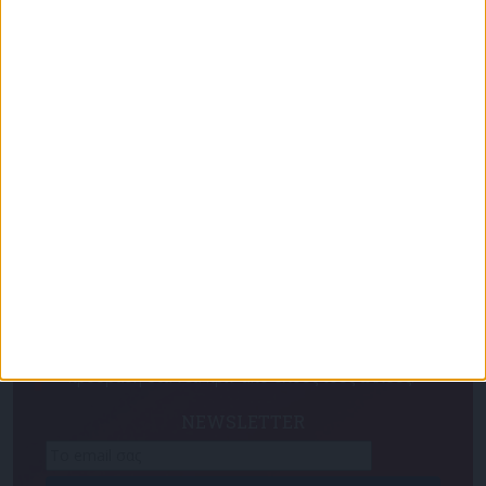
με τον Ρένο Χαραλαμπίδη | 15.06.2026
Για να ενημερώνεστε πάντα πρώτοι!
Κάνε εγγραφή στο Newsletter μας και απόκτησε
πρόσβαση στα νέα πριν από όλους τους άλλους.
NEWSLETTER