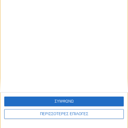
όλους τους άλλους.
Με τον Ρένο
05/08/2026
NEWSLETTER
Ο Ρένος Χαραλαμπίδης συνεχίζει στο ONE
Channel με τη δική του ξεχωριστή τηλεοπτική
υπογραφή
Συμφωνώ με τους Όρους χρήσης και την
Πολιτική προστασίας προσωπικών
δεδομένων
ΣΥΜΦΩΝΩ
ΠΕΡΙΣΣΟΤΕΡΕΣ ΕΠΙΛΟΓΕΣ