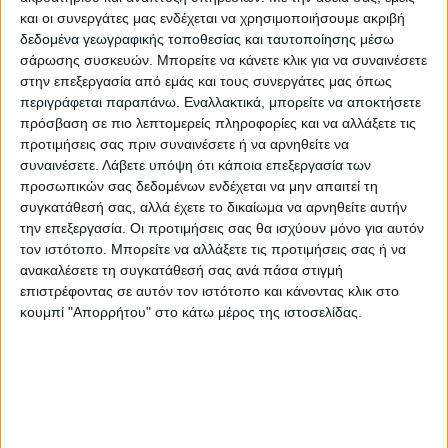
τους Δήμους των ανωτέρω περιοχών, ώστε
και οι συνεργάτες μας ενδέχεται να χρησιμοποιήσουμε ακριβή
να βρίσκονται σε
αυξημένη ετοιμότητα
δεδομένα γεωγραφικής τοποθεσίας και ταυτοποίησης μέσω
σάρωσης συσκευών. Μπορείτε να κάνετε κλικ για να συναινέσετε
πολιτικής προστασίας
προκειμένου να
στην επεξεργασία από εμάς και τους συνεργάτες μας όπως
αντιμετωπίσουν άμεσα τυχόν επεισόδια
περιγράφεται παραπάνω. Εναλλακτικά, μπορείτε να αποκτήσετε
πυρκαγιών.
πρόσβαση σε πιο λεπτομερείς πληροφορίες και να αλλάξετε τις
προτιμήσεις σας πριν συναινέσετε ή να αρνηθείτε να
συναινέσετε.
Λάβετε υπόψη ότι κάποια επεξεργασία των
Παράλληλα, η Γενική Γραμματεία Πολιτικής
προσωπικών σας δεδομένων ενδέχεται να μην απαιτεί τη
συγκατάθεσή σας, αλλά έχετε το δικαίωμα να αρνηθείτε αυτήν
Προστασίας συνιστά στους πολίτες να
την επεξεργασία. Οι προτιμήσεις σας θα ισχύουν μόνο για αυτόν
είναι ιδιαίτερα προσεκτικοί και να
τον ιστότοπο. Μπορείτε να αλλάξετε τις προτιμήσεις σας ή να
ανακαλέσετε τη συγκατάθεσή σας ανά πάσα στιγμή
αποφεύγουν ενέργειες στην ύπαιθρο που
επιστρέφοντας σε αυτόν τον ιστότοπο και κάνοντας κλικ στο
μπορούν να προκαλέσουν πυρκαγιά από
κουμπί "Απορρήτου" στο κάτω μέρος της ιστοσελίδας.
αμέλεια, όπως το κάψιμο ξερών χόρτων και
κλαδιών ή υπολειμμάτων καθαρισμού, η
χρήση μηχανημάτων που προκαλούν
σπινθήρες όπως δισκοπρίονα, συσκευές