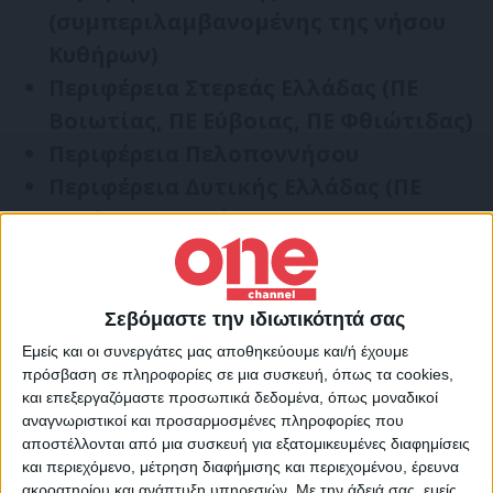
(συμπεριλαμβανομένης της νήσου
Κυθήρων)
Περιφέρεια Στερεάς Ελλάδας (ΠΕ
Βοιωτίας, ΠΕ Εύβοιας, ΠΕ Φθιώτιδας)
Περιφέρεια Πελοποννήσου
Περιφέρεια Δυτικής Ελλάδας (ΠΕ
Ηλείας, ΠΕ Αχαΐας)
Η
Γενική Γραμματεία Πολιτικής
Προστασίας
Σεβόμαστε την ιδιωτικότητά σας
(
www
.
civilprotection
.
gr
)
του
Υπουργείου
Εμείς και οι συνεργάτες μας αποθηκεύουμε και/ή έχουμε
Κλιματικής Κρίσης & Πολιτικής
πρόσβαση σε πληροφορίες σε μια συσκευή, όπως τα cookies,
Προστασίας
έχει ενημερώσει τις αρμόδιες
και επεξεργαζόμαστε προσωπικά δεδομένα, όπως μοναδικοί
αναγνωριστικοί και προσαρμοσμένες πληροφορίες που
υπηρεσιακά εμπλεκόμενες κρατικές
αποστέλλονται από μια συσκευή για εξατομικευμένες διαφημίσεις
υπηρεσίες, καθώς και τις Περιφέρειες και
και περιεχόμενο, μέτρηση διαφήμισης και περιεχομένου, έρευνα
ακροατηρίου και ανάπτυξη υπηρεσιών.
Με την άδειά σας, εμείς