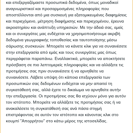
και επεξεργαζόμαστε προσωπικά δεδομένα, όπως μοναδικοί
επιθυμία είναι να έχει τα χαρακτηριστικά
αναγνωριστικοί και προσαρμοσμένες πληροφορίες που
της κοινής γρίπης δηλαδή να γίνεται μία
αποστέλλονται από μια συσκευή για εξατομικευμένες διαφημίσεις
και περιεχόμενο, μέτρηση διαφήμισης και περιεχομένου, έρευνα
φορά το χρόνο. «Αυτή τη στιγμή δεν
ακροατηρίου και ανάπτυξη υπηρεσιών.
Με την άδειά σας, εμείς
είμαστε σε αυτό το στάδιο, ευελπιστούμε
και οι συνεργάτες μας ενδέχεται να χρησιμοποιήσουμε ακριβή
δεδομένα γεωγραφικής τοποθεσίας και ταυτοποίησης μέσω
ότι θα είμαστε το συντομότερο δυνατό»
σάρωσης συσκευών. Μπορείτε να κάνετε κλικ για να συναινέσετε
δήλωσε ο κ. Πλεύρης.
στην επεξεργασία από εμάς και τους συνεργάτες μας όπως
περιγράφεται παραπάνω. Εναλλακτικά, μπορείτε να αποκτήσετε
Ο υπουργός Υγείας, μίλησε και για το θεσμό
πρόσβαση σε πιο λεπτομερείς πληροφορίες και να αλλάξετε τις
προτιμήσεις σας πριν συναινέσετε ή να αρνηθείτε να
του οικογενειακού γιατρού, για τον οποίο
συναινέσετε.
Λάβετε υπόψη ότι κάποια επεξεργασία των
εξήγησε ότι στόχος είναι μέσα σε αυτόν και
προσωπικών σας δεδομένων ενδέχεται να μην απαιτεί τη
συγκατάθεσή σας, αλλά έχετε το δικαίωμα να αρνηθείτε αυτήν
τον επόμενο μήνα να εγγραφούν όσο το
την επεξεργασία. Οι προτιμήσεις σας θα ισχύουν μόνο για αυτόν
δυνατόν περισσότεροι γιατροί, ενώ
τον ιστότοπο. Μπορείτε να αλλάξετε τις προτιμήσεις σας ή να
ξεκινάει παράλληλα και η εγγραφή
ανακαλέσετε τη συγκατάθεσή σας ανά πάσα στιγμή
επιστρέφοντας σε αυτόν τον ιστότοπο και κάνοντας κλικ στο
πολιτών.
κουμπί "Απορρήτου" στο κάτω μέρος της ιστοσελίδας.