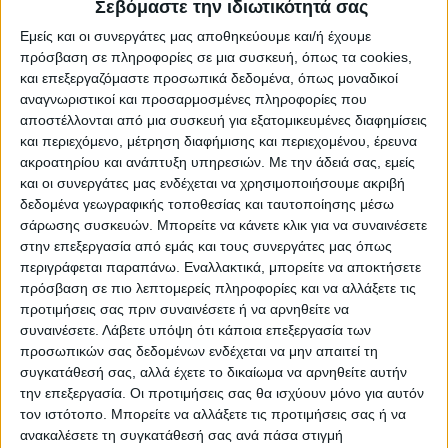
Σεβόμαστε την ιδιωτικότητά σας
ως προς την ανοσία συνεχώς
Εμείς και οι συνεργάτες μας αποθηκεύουμε και/ή έχουμε
επικαιροποιούνται για να πιάνουν τις
πρόσβαση σε πληροφορίες σε μια συσκευή, όπως τα cookies,
μεταλλάξεις».
και επεξεργαζόμαστε προσωπικά δεδομένα, όπως μοναδικοί
αναγνωριστικοί και προσαρμοσμένες πληροφορίες που
Για το ενδεχόμενο λήψης νέων
αποστέλλονται από μια συσκευή για εξατομικευμένες διαφημίσεις
και περιεχόμενο, μέτρηση διαφήμισης και περιεχομένου, έρευνα
μέτρων για την πανδημία
ακροατηρίου και ανάπτυξη υπηρεσιών.
Με την άδειά σας, εμείς
και οι συνεργάτες μας ενδέχεται να χρησιμοποιήσουμε ακριβή
«Πρώτα από όλα περιμέναμε ότι θα υπήρχε
δεδομένα γεωγραφικής τοποθεσίας και ταυτοποίησης μέσω
σάρωσης συσκευών. Μπορείτε να κάνετε κλικ για να συναινέσετε
και αύξηση του κορονοϊού λόγω της
στην επεξεργασία από εμάς και τους συνεργάτες μας όπως
κινητικότητας, συνολικά στην Ευρώπη.
περιγράφεται παραπάνω. Εναλλακτικά, μπορείτε να αποκτήσετε
Ήταν κάτι το αναμενόμενο. Το θέμα είναι
πρόσβαση σε πιο λεπτομερείς πληροφορίες και να αλλάξετε τις
προτιμήσεις σας πριν συναινέσετε ή να αρνηθείτε να
κατά πόσο αυτή η αύξηση των κρουσμάτων
συναινέσετε.
Λάβετε υπόψη ότι κάποια επεξεργασία των
επηρεάζει το εθνικό σύστημα υγείας.
προσωπικών σας δεδομένων ενδέχεται να μην απαιτεί τη
συγκατάθεσή σας, αλλά έχετε το δικαίωμα να αρνηθείτε αυτήν
Στους μεν σκληρούς δείκτες δεν το
την επεξεργασία. Οι προτιμήσεις σας θα ισχύουν μόνο για αυτόν
τον ιστότοπο. Μπορείτε να αλλάξετε τις προτιμήσεις σας ή να
επηρεάζει, οι διασωληνώσεις είναι πολύ
ανακαλέσετε τη συγκατάθεσή σας ανά πάσα στιγμή