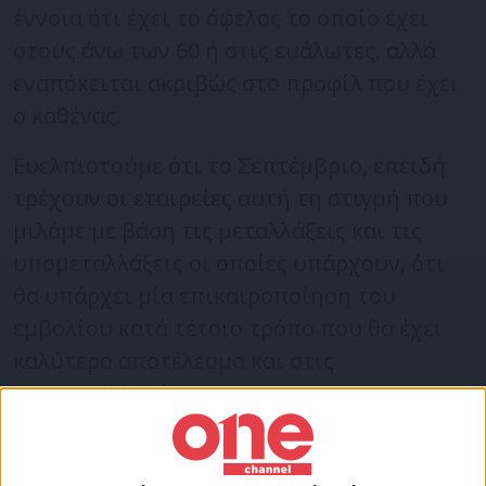
έννοια ότι έχει το όφελος το οποίο έχει
στους άνω των 60 ή στις ευάλωτες, αλλά
εναπόκειται ακριβώς στο προφίλ που έχει
ο καθένας.
Ευελπιστούμε ότι το Σεπτέμβριο, επειδή
τρέχουν οι εταιρείες αυτή τη στιγμή που
μιλάμε με βάση τις μεταλλάξεις και τις
υπομεταλλάξεις οι οποίες υπάρχουν, ότι
θα υπάρχει μία επικαιροποίηση του
εμβολίου κατά τέτοιο τρόπο που θα έχει
καλύτερο αποτέλεσμα και στις
υποπαραλλαγές.
Όλα τα εμβόλια σίγουρα προστατεύουν
από τη βαριά νόσηση, όλα τα εμβόλια και