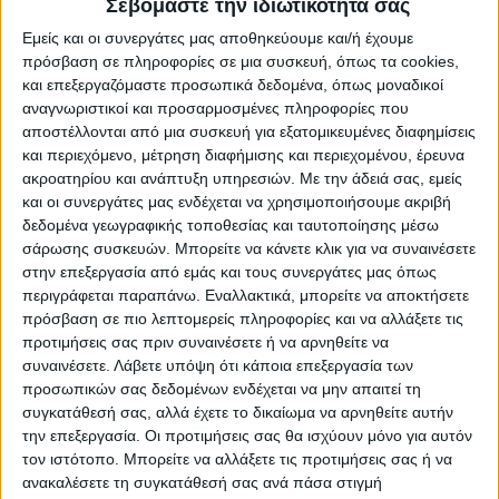
Σεβόμαστε την ιδιωτικότητά σας
Εμείς και οι συνεργάτες μας αποθηκεύουμε και/ή έχουμε
Το «μπαμ» του καλοκαιριού έγινε απ’ τον
πρόσβαση σε πληροφορίες σε μια συσκευή, όπως τα cookies,
Σωτήρη Αλεξανδρόπουλο. Ο πρώην μέσος
και επεξεργαζόμαστε προσωπικά δεδομένα, όπως μοναδικοί
του Παναθηναϊκού, μόλις στα 20 χρόνια
αναγνωριστικοί και προσαρμοσμένες πληροφορίες που
αποστέλλονται από μια συσκευή για εξατομικευμένες διαφημίσεις
του, ανάγκασε τη Σπόρτινγκ Λισσαβώνας να
και περιεχόμενο, μέτρηση διαφήμισης και περιεχομένου, έρευνα
δαπανήσει περί τα 4,5 εκατ. ευρώ για να
ακροατηρίου και ανάπτυξη υπηρεσιών.
Με την άδειά σας, εμείς
και οι συνεργάτες μας ενδέχεται να χρησιμοποιήσουμε ακριβή
τον κάνει δικό της, αφήνοντας μάλιστα ένα
δεδομένα γεωγραφικής τοποθεσίας και ταυτοποίησης μέσω
ποσοστό μεταπώλησης της τάξης του 30%
σάρωσης συσκευών. Μπορείτε να κάνετε κλικ για να συναινέσετε
στην επεξεργασία από εμάς και τους συνεργάτες μας όπως
στους «πράσινους». Αυτό που κάνει
περιγράφεται παραπάνω. Εναλλακτικά, μπορείτε να αποκτήσετε
εντύπωση είναι η ρήτρα που έχουν βάλει
πρόσβαση σε πιο λεπτομερείς πληροφορίες και να αλλάξετε τις
οι Πορτογάλοι στο συμβόλαιο του
προτιμήσεις σας πριν συναινέσετε ή να αρνηθείτε να
συναινέσετε.
Λάβετε υπόψη ότι κάποια επεξεργασία των
Αλεξανδρόπουλου, η οποία ανέρχεται στα
προσωπικών σας δεδομένων ενδέχεται να μην απαιτεί τη
60 εκατ. ευρώ, ποσό που αντίστοιχο δεν
συγκατάθεσή σας, αλλά έχετε το δικαίωμα να αρνηθείτε αυτήν
την επεξεργασία. Οι προτιμήσεις σας θα ισχύουν μόνο για αυτόν
έχει υπάρξει για κανέναν Ελληνα
τον ιστότοπο. Μπορείτε να αλλάξετε τις προτιμήσεις σας ή να
ποδοσφαιριστή στο παρελθόν και δείχνει
ανακαλέσετε τη συγκατάθεσή σας ανά πάσα στιγμή