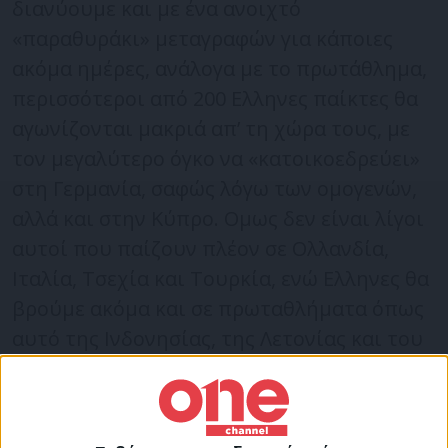
διανύουμε και με ένα ανοιχτό
«παραθυράκι» μεταγραφών για κάποιες
ακόμα ημέρες, ανάλογα με το πρωτάθλημα,
περισσότεροι από 200 Ελληνες παίκτες θα
αγωνίζονται μακριά απ’ τη χώρα τους, με
τον μεγαλύτερο όγκο να «κατοικοεδρεύει»
στη Γερμανία, σαφώς λόγω των ομογενών,
αλλά και στην Κύπρο. Ομως δεν είναι λίγοι
αυτοί που παίζουν πλέον σε Ολλανδία,
Ιταλία, Τσεχία και Τουρκία, ενώ Ελληνες θα
βρούμε ακόμα και σε πρωταθλήματα όπως
αυτό της Ινδονησίας, της Λετονίας και του
Κατάρ.
Εσπασε τα… ταμεία ο
Αλεξανδρόπουλος