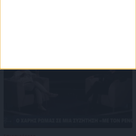
Επικαιρότητα
09/06/2026
«Με τον Ρένο»: Η Ναταλία Δραγούμη σε μια
συζήτηση με τον Ρένο Χαραλαμπίδη |
22.06.2026
Επικαιρότητα
09/06/2026