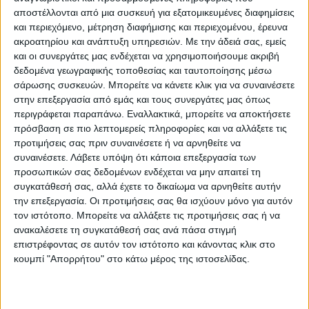
αποστέλλονται από μια συσκευή για εξατομικευμένες διαφημίσεις
βρίσκει την ομάδα του Γιώργου
και περιεχόμενο, μέτρηση διαφήμισης και περιεχομένου, έρευνα
Μπαρτζώκα μπροστά με 37-34. Ένα
ακροατηρίου και ανάπτυξη υπηρεσιών.
Με την άδειά σας, εμείς
και οι συνεργάτες μας ενδέχεται να χρησιμοποιήσουμε ακριβή
«ξέσπασμα», ωστόσο, στην τρίτη περίοδο
δεδομένα γεωγραφικής τοποθεσίας και ταυτοποίησης μέσω
και η καλή άμυνα, έδωσαν «μαξιλαράκι
σάρωσης συσκευών. Μπορείτε να κάνετε κλικ για να συναινέσετε
ασφαλείας» στους Πειραιώτες κι
στην επεξεργασία από εμάς και τους συνεργάτες μας όπως
περιγράφεται παραπάνω. Εναλλακτικά, μπορείτε να αποκτήσετε
ουσιαστικά ήταν τα στοιχεία που τους
πρόσβαση σε πιο λεπτομερείς πληροφορίες και να αλλάξετε τις
έδωσαν τον τίτλο.
προτιμήσεις σας πριν συναινέσετε ή να αρνηθείτε να
συναινέσετε.
Λάβετε υπόψη ότι κάποια επεξεργασία των
προσωπικών σας δεδομένων ενδέχεται να μην απαιτεί τη
Στην τέταρτη περίοδο o Παναθηναϊκός δεν
συγκατάθεσή σας, αλλά έχετε το δικαίωμα να αρνηθείτε αυτήν
την επεξεργασία. Οι προτιμήσεις σας θα ισχύουν μόνο για αυτόν
βρήκε την αντίδραση που έψαχνε, με τον
τον ιστότοπο. Μπορείτε να αλλάξετε τις προτιμήσεις σας ή να
Ολυμπιακό να φτάνει στη νίκη με 67-52 και
ανακαλέσετε τη συγκατάθεσή σας ανά πάσα στιγμή
επιστρέφοντας σε αυτόν τον ιστότοπο και κάνοντας κλικ στο
να κατακτά το Super Cup.
κουμπί "Απορρήτου" στο κάτω μέρος της ιστοσελίδας.
Super Cup 2022 Winners!