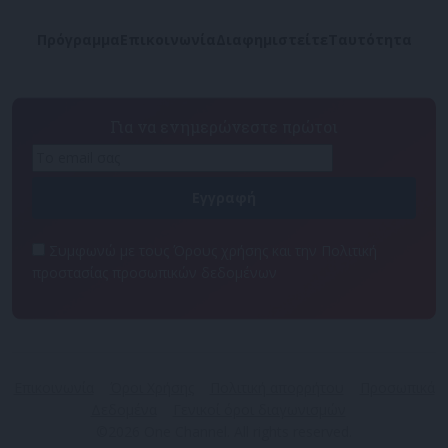
Πρόγραμμα
Επικοινωνία
Διαφημιστείτε
Ταυτότητα
Για να ενημερώνεστε πρώτοι
Συμφωνώ με τους Όρους χρήσης και την Πολιτική
προστασίας προσωπικών δεδομένων
Επικοινωνία
Όροι Χρήσης
Πολιτική απορρήτου
Προσωπικά
Δεδομένα
Γενικοί όροι διαγωνισμών
©2026 One Channel. All rights reserved.