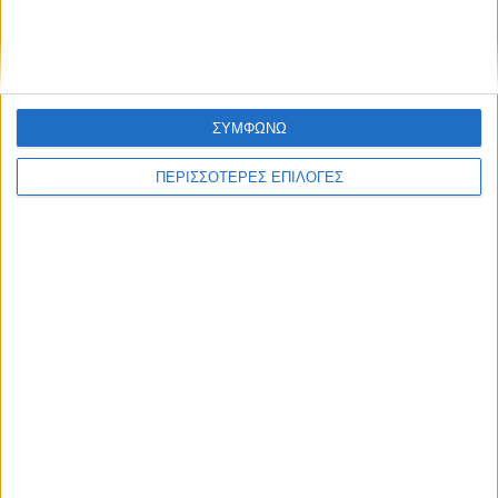
Ο Ρένος Χαραλαμπίδης συνεχίζει στο ONE
Channel με τη δική του ξεχωριστή τηλεοπτική
υπογραφή
ΣΥΜΦΩΝΩ
ΠΕΡΙΣΣΟΤΕΡΕΣ ΕΠΙΛΟΓΕΣ
Επικαιρότητα
09/06/2026