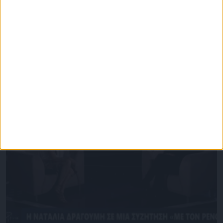
Επικαιρότητα
09/06/2026
«Με τον Ρένο»: Η Ίντρα Κέιν σε μια συζήτηση
με τον Ρένο Χαραλαμπίδη | 29.06.2026