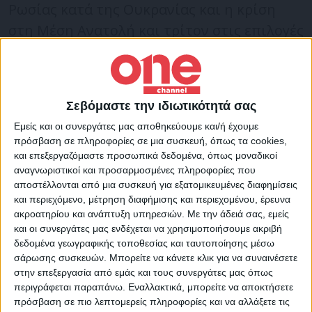
Ρωσίας κατά της Ουκρανίας και η κρίση
στη Μέση Ανατολή και τρίτον στις επιλογές
που βρίσκονται στο τραπέζι για την
καταπολέμηση της κλιματικής αλλαγής.
Σεβόμαστε την ιδιωτικότητά σας
Η Φον ντερ Λάιεν τόνισε ότι η ΕΕ είναι ένας
Εμείς και οι συνεργάτες μας αποθηκεύουμε και/ή έχουμε
«σημαντικός εμπορικός εταίρος για την
πρόσβαση σε πληροφορίες σε μια συσκευή, όπως τα cookies,
Κίνα και αντίστροφα», όμως «υπάρχει μια
και επεξεργαζόμαστε προσωπικά δεδομένα, όπως μοναδικοί
αναγνωριστικοί και προσαρμοσμένες πληροφορίες που
αυξανόμενη εμπορική ανισορροπία». Όπως
αποστέλλονται από μια συσκευή για εξατομικευμένες διαφημίσεις
είπε, το εμπορικό έλλειμμα της ΕΕ με την
και περιεχόμενο, μέτρηση διαφήμισης και περιεχομένου, έρευνα
ακροατηρίου και ανάπτυξη υπηρεσιών.
Με την άδειά σας, εμείς
Κίνα διπλασιάστηκε μέσα σε δύο χρόνια για
και οι συνεργάτες μας ενδέχεται να χρησιμοποιήσουμε ακριβή
να φθάσει σε ποσοστό ρεκόρ των 390
δεδομένα γεωγραφικής τοποθεσίας και ταυτοποίησης μέσω
δισεκατομμυρίων ευρώ το 2022. «Η
σάρωσης συσκευών. Μπορείτε να κάνετε κλικ για να συναινέσετε
στην επεξεργασία από εμάς και τους συνεργάτες μας όπως
ανισορροπία είναι ορατή, για παράδειγμα,
περιγράφεται παραπάνω. Εναλλακτικά, μπορείτε να αποκτήσετε
οι εξαγωγές από την Κίνα προς την ΕΕ είναι
πρόσβαση σε πιο λεπτομερείς πληροφορίες και να αλλάξετε τις