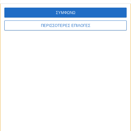
ΣΥΜΦΩΝΩ
ΠΕΡΙΣΣΟΤΕΡΕΣ ΕΠΙΛΟΓΕΣ
Επικαιρότητα
05/08/2026
«ΕΔΩ*»: Ο Σταμάτης Ζαχαρός συνεχίζει για 4η
χρονιά στο ONE Channel