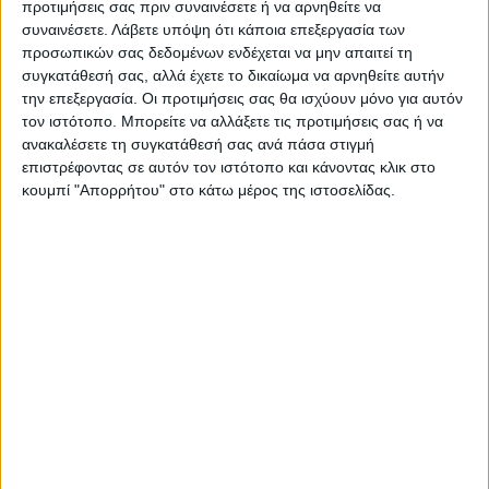
προτιμήσεις σας πριν συναινέσετε ή να αρνηθείτε να
τρεις φορές υψηλότερες από τις εξαγωγές
συναινέσετε.
Λάβετε υπόψη ότι κάποια επεξεργασία των
της ΕΕ προς την Κίνα. Με άλλα λόγια, εάν
προσωπικών σας δεδομένων ενδέχεται να μην απαιτεί τη
συγκατάθεσή σας, αλλά έχετε το δικαίωμα να αρνηθείτε αυτήν
έχουμε τρία κοντέινερ που πηγαίνουν από
την επεξεργασία. Οι προτιμήσεις σας θα ισχύουν μόνο για αυτόν
την Κίνα στην Ευρώπη, δύο από αυτά τα
τον ιστότοπο. Μπορείτε να αλλάξετε τις προτιμήσεις σας ή να
κοντέινερ επιστρέφουν άδεια πίσω στην
ανακαλέσετε τη συγκατάθεσή σας ανά πάσα στιγμή
επιστρέφοντας σε αυτόν τον ιστότοπο και κάνοντας κλικ στο
Κίνα», ανέφερε χαρακτηριστικά η πρόεδρος
κουμπί "Απορρήτου" στο κάτω μέρος της ιστοσελίδας.
της Επιτροπής. Πρόσθεσε, επίσης, ότι η ΕΕ
σημειώνει μια έλλειψη πρόσβασης στην
κινεζική αγορά για τις ευρωπαϊκές
εταιρείες, προνομιακή μεταχείριση των
εγχώριων κινεζικών εταιρειών, ενώ
παράλληλα εξετάζει το ζήτημα των κρυφών
ή άμεσων και έμμεσων επιδοτήσεων σε
κινεζικές εταιρείες σε σύγκριση με τις
ευρωπαϊκές εταιρείες. «Η ΕΕ θέλει θεμιτό