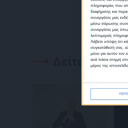
πληροφορίες που απο
διαφήμισης και περι
συνεργάτες μας ενδέ
NEW
μέσω σάρωσης συσκευ
συνεργάτες μας όπω
λεπτομερείς πληροφορ
Λάβετε υπόψη ότι κά
συγκατάθεσή σας, αλ
μόνο για αυτόν τον 
Συμ
Δείτε επίσης
ανά πάσα στιγμή επι
δεδο
μέρος της ιστοσελίδα
ΠΕΡΙ