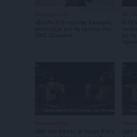
Επικαιρότητα
05/08/2026
Με το
«ΕΔΩ*»: Ο Σταμάτης Ζαχαρός
Ο Ρέ
συνεχίζει για 4η χρονιά στο
συνε
ONE Channel
με τη
τηλε
Επικαιρότητα
09/06/2026
Επικα
«Με τον Ρένο»: Η Ίντρα Κέιν
«Με τ