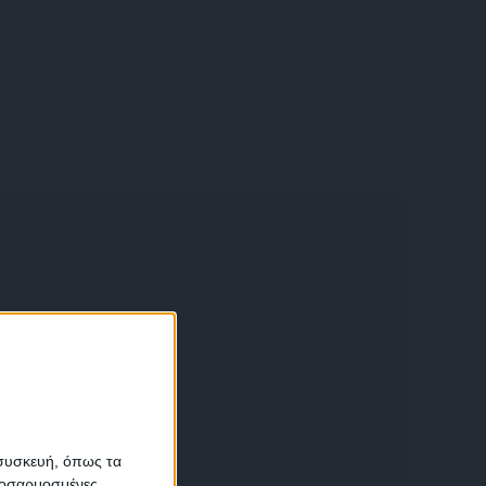
α
 συσκευή, όπως τα
προσαρμοσμένες