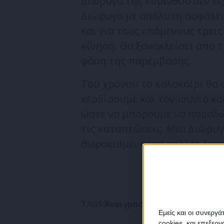
Διώρυγα της Κορίνθου δεν είχ
Διώρυγα με απόλυτη ασφάλει
και για τους επόμενους τρεις
κίνηση. Θα ξανακλείσει από τ
φάση της παρέμβασης.
Του χρόνου το καλοκαίρι θα α
κερδίσουμε και τον Ιούνιο κα
ώστε να μπορούμε να παραδώ
τις καταπτώσεις. Μια Διώρυγ
θωρακισμένη για πολλές δεκα
TAGS:
Άνοιγμα
Διώργα της Κορίνθο
Εμείς και οι συνεργ
cookies, και επεξε