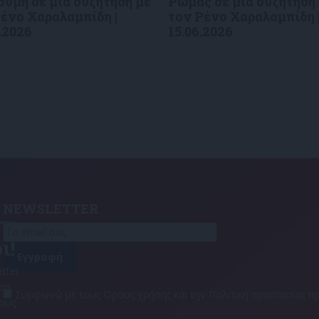
ύμη σε μια συζήτηση με
Ρώμας σε μια συζήτηση
ένο Χαραλαμπίδη |
τον Ρένο Χαραλαμπίδη 
.2026
15.06.2026
NEWSLETTER
τε
ι!
tter
αση
Συμφωνώ με τους Όρους χρήσης και την Πολιτική προστασίας
τους