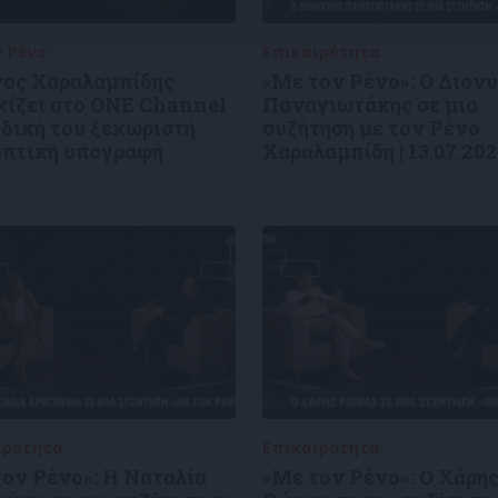
ν Ρένο
05/08/2026
Επικαιρότητα
09/06/2026
νος Χαραλαμπίδης
«Με τον Ρένο»: Ο Διον
χίζει στο ONE Channel
Παναγιωτάκης σε μια
 δική του ξεχωριστή
συζήτηση με τον Ρένο
οπτική υπογραφή
Χαραλαμπίδη | 13.07.20
ιρότητα
09/06/2026
Επικαιρότητα
09/06/2026
ον Ρένο»: Η Ναταλία
«Με τον Ρένο»: Ο Χάρη