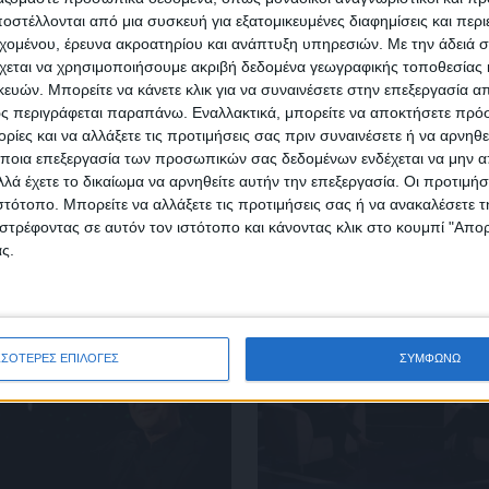
στέλλονται από μια συσκευή για εξατομικευμένες διαφημίσεις και περ
Κάνε εγγραφή στο Newsletter μας και απόκτησε πρόσβ
εχομένου, έρευνα ακροατηρίου και ανάπτυξη υπηρεσιών.
Με την άδειά σα
στα νέα πριν από όλους τους άλλους.
χεται να χρησιμοποιήσουμε ακριβή δεδομένα γεωγραφικής τοποθεσίας 
SLETTER
ών. Μπορείτε να κάνετε κλικ για να συναινέσετε στην επεξεργασία απ
ς περιγράφεται παραπάνω. Εναλλακτικά, μπορείτε να αποκτήσετε πρό
ίες και να αλλάξετε τις προτιμήσεις σας πριν συναινέσετε ή να αρνηθεί
ποια επεξεργασία των προσωπικών σας δεδομένων ενδέχεται να μην απ
λά έχετε το δικαίωμα να αρνηθείτε αυτήν την επεξεργασία. Οι προτιμήσ
ιστότοπο. Μπορείτε να αλλάξετε τις προτιμήσεις σας ή να ανακαλέσετε
φωνώ με τους Όρους χρήσης και την Πολιτική προστασίας προσωπ
στρέφοντας σε αυτόν τον ιστότοπο και κάνοντας κλικ στο κουμπί "Απ
μένων
ς.
ΣΣΟΤΕΡΕΣ ΕΠΙΛΟΓΕΣ
ΣΥΜΦΩΝΩ