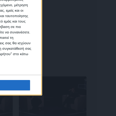
ιεχόμενο, μέτρηση
αση
ς, εμείς και οι
και ταυτοποίησης
ό εμάς και τους
σβαση σε πιο
τε να συναινέσετε.
αιτεί τη
εις σας θα ισχύουν
 τη συγκατάθεσή σας
ικών
ορρήτου" στο κάτω