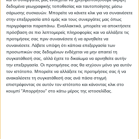
δεδομένα γεωγραφικής τοποθεσίας και ταυτοποίησης μέσω
ξεπερνώντας τα όρια του γραφικού, η
σάρωσης συσκευών. Μπορείτε να κάνετε κλικ για να συναινέσετε
Ελλάδα αντιδρά νηφάλια και μεθοδικά,
στην επεξεργασία από εμάς και τους συνεργάτες μας όπως
ενισχύοντας το γεωστρατηγικό
περιγράφεται παραπάνω. Εναλλακτικά, μπορείτε να αποκτήσετε
πρόσβαση σε πιο λεπτομερείς πληροφορίες και να αλλάξετε τις
αποτύπωμα της χώρας».
προτιμήσεις σας πριν συναινέσετε ή να αρνηθείτε να
συναινέσετε.
Λάβετε υπόψη ότι κάποια επεξεργασία των
«Οφείλουμε να βρισκόμαστε σε απόλυτη
προσωπικών σας δεδομένων ενδέχεται να μην απαιτεί τη
εγρήγορση. Μακριά από πανικό, με μία
συγκατάθεσή σας, αλλά έχετε το δικαίωμα να αρνηθείτε αυτήν
την επεξεργασία. Οι προτιμήσεις σας θα ισχύουν μόνο για αυτόν
στρατηγική που μας επιτρέπει να
τον ιστότοπο. Μπορείτε να αλλάξετε τις προτιμήσεις σας ή να
μπορούμε να αντιμετωπίσουμε κάθε
ανακαλέσετε τη συγκατάθεσή σας ανά πάσα στιγμή
επιστρέφοντας σε αυτόν τον ιστότοπο και κάνοντας κλικ στο
πρόκληση, είτε σε διπλωματικό επίπεδο
κουμπί "Απορρήτου" στο κάτω μέρος της ιστοσελίδας.
είτε στο πεδίο», ανέφερε χαρακτηριστικά.
Ερωτηθείς για το ενδεχόμενο συνάντησης
Κυριάκου Μητσοτάκη και Ταγίπ Ερντογάν,
στην Πράγα, τόνισε ότι για την Ελλάδα δεν