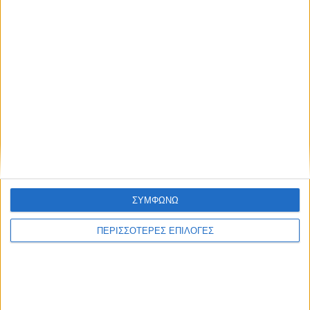
Συμφωνώ με τους Όρους χρήσης και την
Πολιτική προστασίας προσωπικών
δεδομένων
ΣΥΜΦΩΝΩ
ΠΕΡΙΣΣΟΤΕΡΕΣ ΕΠΙΛΟΓΕΣ
Επικαιρότητα
09/06/2026
«Με τον Ρένο»: Ο Διονύσης Παναγιωτάκης σε
μια συζήτηση με τον Ρένο Χαραλαμπίδη |
13.07.2026