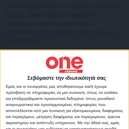
η πρώτη φορά που οι Τούρκοι ξεπερνούν
τα όρια. Έκανε λόγο για «κρεσέντο
παροξυσμού και εξωφρενικούς
ισχυρισμούς που ουδεμία σχέση έχουν με
την αλήθεια».
«Όσο δεν της βγαίνει κανένας στόχος, η
Τουρκία συνεχίζει να διευρύνει τα
αδιέξοδα και να προκαλεί προβλήματα
Σεβόμαστε την ιδιωτικότητά σας
ακόμη και στη διεθνή κοινότητα»,
Εμείς και οι συνεργάτες μας αποθηκεύουμε και/ή έχουμε
πρόσθεσε στον ΣΚΑΪ 100,3.
πρόσβαση σε πληροφορίες σε μια συσκευή, όπως τα cookies,
και επεξεργαζόμαστε προσωπικά δεδομένα, όπως μοναδικοί
αναγνωριστικοί και προσαρμοσμένες πληροφορίες που
Ο κυβερνητικός εκπρόσωπος ανέφερε
αποστέλλονται από μια συσκευή για εξατομικευμένες διαφημίσεις
και περιεχόμενο, μέτρηση διαφήμισης και περιεχομένου, έρευνα
επίσης ότι «στην προσπάθεια της Τουρκίας
ακροατηρίου και ανάπτυξη υπηρεσιών.
Με την άδειά σας, εμείς
να δημιουργήσει τετελεσμένα,
και οι συνεργάτες μας ενδέχεται να χρησιμοποιήσουμε ακριβή