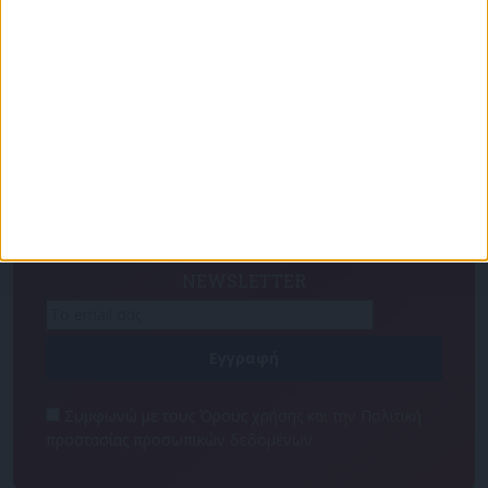
Για να ενημερώνεστε πάντα πρώτοι!
Κάνε εγγραφή στο Newsletter μας και απόκτησε
πρόσβαση στα νέα πριν από όλους τους άλλους.
NEWSLETTER
Συμφωνώ με τους Όρους χρήσης και την Πολιτική
προστασίας προσωπικών δεδομένων