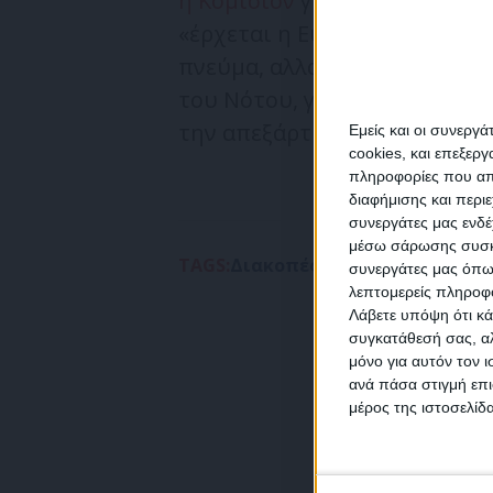
η Κομισιόν
για την ενεργειακ
«έρχεται η Ευρωπαϊκή Επιτρο
πνεύμα, αλλά και την ουσία
του Νότου, για ουσιαστικές 
την απεξάρτηση από την τιμ
Εμείς και οι συνεργ
cookies, και επεξε
πληροφορίες που απο
διαφήμισης και περι
συνεργάτες μας ενδέ
NEW
μέσω σάρωσης συσκευ
TAGS:
Διακοπές
Εξοικονόμηση ενέρ
συνεργάτες μας όπω
λεπτομερείς πληροφορ
Λάβετε υπόψη ότι κά
συγκατάθεσή σας, αλ
μόνο για αυτόν τον 
Συμ
ανά πάσα στιγμή επι
δεδο
μέρος της ιστοσελίδα