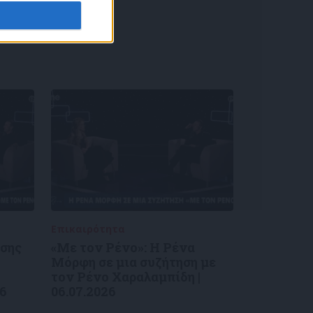
Επικαιρότητα
09/06/2026
ύσης
«Με τον Ρένο»: Η Ρένα
Μόρφη σε μια συζήτηση με
τον Ρένο Χαραλαμπίδη |
26
06.07.2026