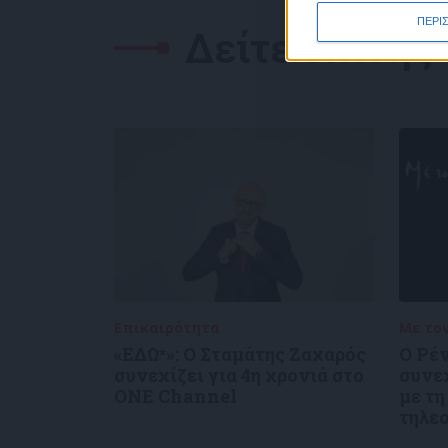
ΠΕΡΙ
Δείτε επίσης
Επικαιρότητα
05/08/2026
Με το
«ΕΔΩ*»: Ο Σταμάτης Ζαχαρός
Ο Ρέ
συνεχίζει για 4η χρονιά στο
συνε
ONE Channel
με τη
τηλε