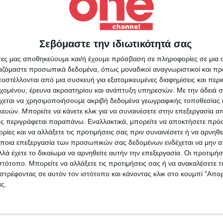
ή ακρίβεια λέγοντας ότι με καθυστέρηση,
πή να υιοθετήσει στην ουσία, όχι μόνο το
 των προτάσεων Μητσοτάκη και άλλων χωρών
Σεβόμαστε την ιδιωτικότητά σας
παρεμβάσεις σε ότι αφορά το φυσικό αέριο και
Για να ενημερώνεστε πάντ
ή του ηλεκτρικού ρεύματος».
άτες μας αποθηκεύουμε και/ή έχουμε πρόσβαση σε πληροφορίες σε μια
πρώτοι!
ργαζόμαστε προσωπικά δεδομένα, όπως μοναδικοί αναγνωριστικοί και 
στέλλονται από μια συσκευή για εξατομικευμένες διαφημίσεις και περ
Κάνε εγγραφή στο Newsletter μας και απόκτησε πρόσβ
εχομένου, έρευνα ακροατηρίου και ανάπτυξη υπηρεσιών.
Με την άδειά σα
στα νέα πριν από όλους τους άλλους.
χεται να χρησιμοποιήσουμε ακριβή δεδομένα γεωγραφικής τοποθεσίας 
SLETTER
ών. Μπορείτε να κάνετε κλικ για να συναινέσετε στην επεξεργασία απ
γειας
ΟΙΚΟΝΟΜΟΥ
ΡΕΥΜΑ
ς περιγράφεται παραπάνω. Εναλλακτικά, μπορείτε να αποκτήσετε πρό
ίες και να αλλάξετε τις προτιμήσεις σας πριν συναινέσετε ή να αρνηθεί
ποια επεξεργασία των προσωπικών σας δεδομένων ενδέχεται να μην απ
λά έχετε το δικαίωμα να αρνηθείτε αυτήν την επεξεργασία. Οι προτιμήσ
ιστότοπο. Μπορείτε να αλλάξετε τις προτιμήσεις σας ή να ανακαλέσετε
φωνώ με τους Όρους χρήσης και την Πολιτική προστασίας προσωπ
στρέφοντας σε αυτόν τον ιστότοπο και κάνοντας κλικ στο κουμπί "Απ
μένων
ς.