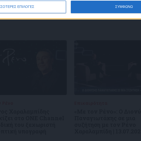
ΣΣΟΤΕΡΕΣ ΕΠΙΛΟΓΕΣ
ΣΥΜΦΩΝΩ
ν Ρένο
05/08/2026
Επικαιρότητα
09/06/2026
νος Χαραλαμπίδης
«Με τον Ρένο»: Ο Διον
χίζει στο ONE Channel
Παναγιωτάκης σε μια
 δική του ξεχωριστή
συζήτηση με τον Ρένο
οπτική υπογραφή
Χαραλαμπίδη | 13.07.20