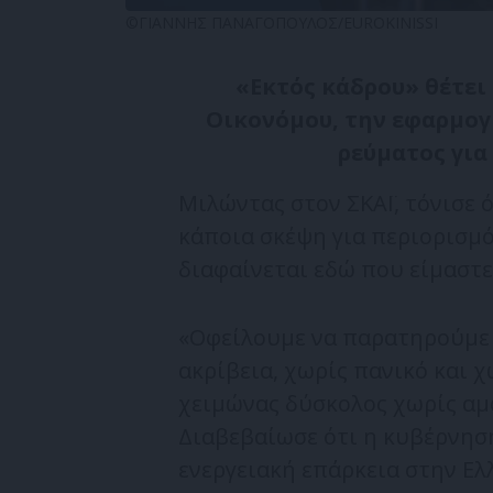
©ΓΙΑΝΝΗΣ ΠΑΝΑΓΟΠΟΥΛΟΣ/EUROKINISSI
«Εκτός κάδρου» θέτει
Οικονόμου, την εφαρμογ
ρεύματος για
Μιλώντας στον ΣΚΑΪ, τόνισε ό
κάποια σκέψη για περιορισμ
διαφαίνεται εδώ που είμαστε
«Οφείλουμε να παρατηρούμε 
ακρίβεια, χωρίς πανικό και 
χειμώνας δύσκολος χωρίς αμφ
Διαβεβαίωσε ότι η κυβέρνηση
ενεργειακή επάρκεια στην Ελ