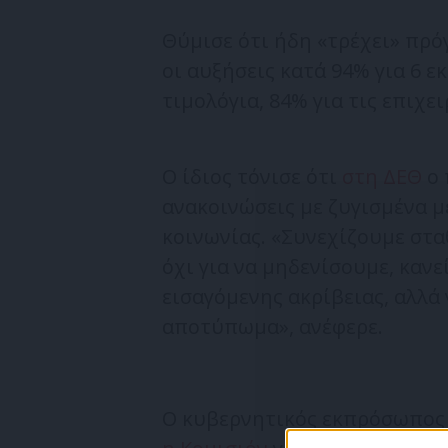
Θύμισε ότι ήδη «τρέχει» πρ
οι αυξήσεις κατά 94% για 6 ε
τιμολόγια, 84% για τις επιχει
Ο ίδιος τόνισε ότι
στη ΔΕΘ
ο 
ανακοινώσεις με ζυγισμένα μ
κοινωνίας. «Συνεχίζουμε στα
όχι για να μηδενίσουμε, κανε
εισαγόμενης ακρίβειας, αλλά 
αποτύπωμα», ανέφερε.
Ο κυβερνητικός εκπρόσωπος 