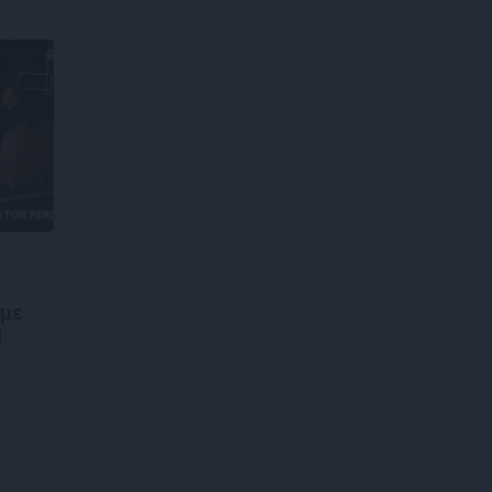
ς
 με
|