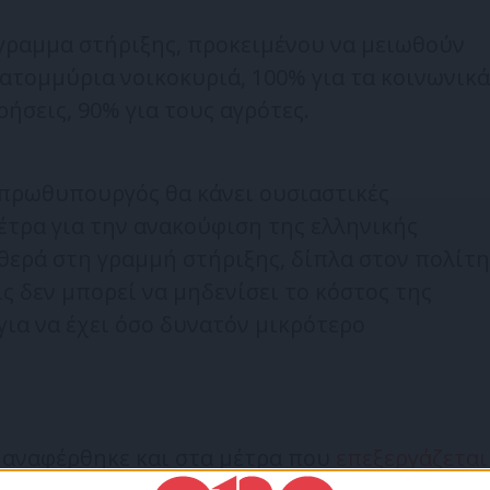
όγραμμα στήριξης, προκειμένου να μειωθούν
κατομμύρια νοικοκυριά, 100% για τα κοινωνικά
ρήσεις, 90% για τους αγρότες.
πρωθυπουργός θα κάνει ουσιαστικές
έτρα για την ανακούφιση της ελληνικής
θερά στη γραμμή στήριξης, δίπλα στον πολίτη
ίς δεν μπορεί να μηδενίσει το κόστος της
για να έχει όσο δυνατόν μικρότερο
αναφέρθηκε και στα μέτρα που
επεξεργάζεται