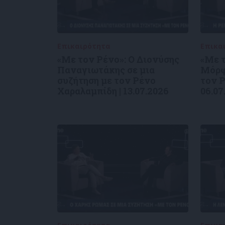
Επικαιρότητα
09/06/2026
Επικα
«Με τον Ρένο»: Ο Διονύσης
«Με 
Παναγιωτάκης σε μια
Μόρφ
συζήτηση με τον Ρένο
τον Ρ
Χαραλαμπίδη | 13.07.2026
06.07