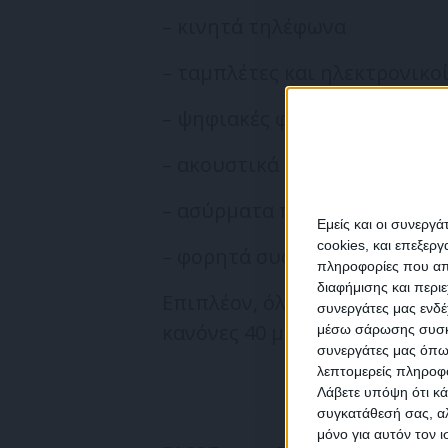
– κινητά τηλέφωνα
– ταμπλέτες και ηλεκτρονικο
– ψηφιακές φωτογραφικές μη
– ακουστικά και φορητά ηχεί
– ασύρματα ποντίκια και πλ
Εμείς και οι συνεργ
cookies, και επεξε
– φορητά συστήματα πλοήγη
πληροφορίες που απο
διαφήμισης και περι
Επιπλέον, όλοι οι φορητοί υ
συνεργάτες μας ενδέ
NEW
κανόνες 40 μήνες μετά την έν
μέσω σάρωσης συσκευ
συνεργάτες μας όπω
λεπτομερείς πληροφορ
Λάβετε υπόψη ότι κά
συγκατάθεσή σας, αλ
μόνο για αυτόν τον 
Συμ