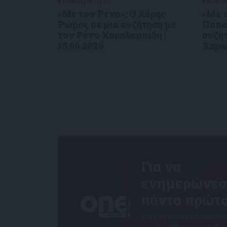
Επικαιρότητα
09/06/2026
Επικα
«Με τον Ρένο»: Ο Χάρης
«Με 
Ρώμας σε μια συζήτηση με
Παπα
τον Ρένο Χαραλαμπίδη |
συζήτ
15.06.2026
Χαραλ
Για να
ενημερώνεσ
πάντα πρώτο
Κάνε εγγραφή στο Newsle