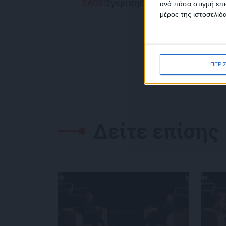
TAGS:
Έγκριση
Ευρωπαϊκή Ένωση
Κο
ανά πάσα στιγμή επι
δεδο
μέρος της ιστοσελίδα
ΠΕΡΙ
Δείτε επίσης