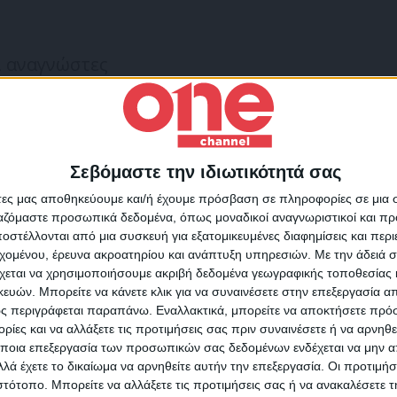
ί αναγνώστες
χανές και κονσόλες βιντεοπαιχνιδιών
α
Σεβόμαστε την ιδιωτικότητά σας
Για να ενημερώνεστε πάντ
ηκτρολόγια
άτες μας αποθηκεύουμε και/ή έχουμε πρόσβαση σε πληροφορίες σε μια
πρώτοι!
ργαζόμαστε προσωπικά δεδομένα, όπως μοναδικοί αναγνωριστικοί και 
σης
στέλλονται από μια συσκευή για εξατομικευμένες διαφημίσεις και περ
Κάνε εγγραφή στο Newsletter μας και απόκτησε πρόσβ
εχομένου, έρευνα ακροατηρίου και ανάπτυξη υπηρεσιών.
Με την άδειά σα
στα νέα πριν από όλους τους άλλους.
πολογιστές θα καλύπτονται από τους νέους
χεται να χρησιμοποιήσουμε ακριβή δεδομένα γεωγραφικής τοποθεσίας 
SLETTER
αρξη ισχύος της οδηγίας.
ών. Μπορείτε να κάνετε κλικ για να συναινέσετε στην επεξεργασία απ
ς περιγράφεται παραπάνω. Εναλλακτικά, μπορείτε να αποκτήσετε πρό
ίες και να αλλάξετε τις προτιμήσεις σας πριν συναινέσετε ή να αρνηθεί
ποια επεξεργασία των προσωπικών σας δεδομένων ενδέχεται να μην απ
λά έχετε το δικαίωμα να αρνηθείτε αυτήν την επεξεργασία. Οι προτιμήσ
ιστότοπο. Μπορείτε να αλλάξετε τις προτιμήσεις σας ή να ανακαλέσετε
φωνώ με τους Όρους χρήσης και την Πολιτική προστασίας προσωπ