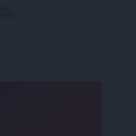
τρης
ση με
|