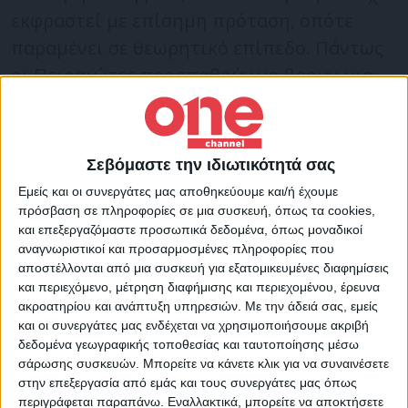
εκφραστεί με επίσημη πρόταση, οπότε
παραμένει σε θεωρητικό επίπεδο. Πάντως
οι Πειραιώτες προσπαθούν να βρουν μια
λύση, μιας και ο Γάλλος δεν ανταποκρίθηκε
στις προσδοκίες τους.
Σεβόμαστε την ιδιωτικότητά σας
Για την αντικατάστασή του, πολλά είναι τα
Εμείς και οι συνεργάτες μας αποθηκεύουμε και/ή έχουμε
ονόματα που έχουν πέσει στο “τραπέζι”.
πρόσβαση σε πληροφορίες σε μια συσκευή, όπως τα cookies,
και επεξεργαζόμαστε προσωπικά δεδομένα, όπως μοναδικοί
αναγνωριστικοί και προσαρμοσμένες πληροφορίες που
Ξεχωρίζουν του Τζορτζ Μπάλντοκ, της
αποστέλλονται από μια συσκευή για εξατομικευμένες διαφημίσεις
και περιεχόμενο, μέτρηση διαφήμισης και περιεχομένου, έρευνα
Σέφιλντ, ο οποίος παίρνει την ελληνική
ακροατηρίου και ανάπτυξη υπηρεσιών.
Με την άδειά σας, εμείς
υπηκοότητα, αλλά και του Γιαν Κόουτο.
και οι συνεργάτες μας ενδέχεται να χρησιμοποιήσουμε ακριβή
δεδομένα γεωγραφικής τοποθεσίας και ταυτοποίησης μέσω
Ο 20χρονος Κόουτο, ο οποίος ανήκει στη
σάρωσης συσκευών. Μπορείτε να κάνετε κλικ για να συναινέσετε
στην επεξεργασία από εμάς και τους συνεργάτες μας όπως
Μάντσεστερ Σίτι και την σεζόν που μας
περιγράφεται παραπάνω. Εναλλακτικά, μπορείτε να αποκτήσετε