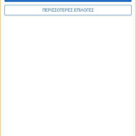
ΠΕΡΙΣΣΟΤΕΡΕΣ ΕΠΙΛΟΓΕΣ
Επικαιρότητα
09/06/2026
«Με τον Ρένο»: Η Ρένα Μόρφη σε μια συζήτηση
με τον Ρένο Χαραλαμπίδη | 06.07.2026