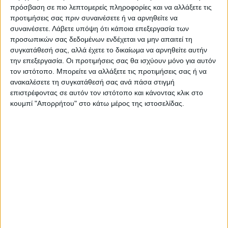
πέρασε έπαιξε δανεικός στη Μπράγκα. Εκεί
πρόσβαση σε πιο λεπτομερείς πληροφορίες και να αλλάξετε τις
προτιμήσεις σας πριν συναινέσετε ή να αρνηθείτε να
έκανε μια φουλ σεζόν, με 42 συμμετοχές,
συναινέσετε.
Λάβετε υπόψη ότι κάποια επεξεργασία των
έχοντας πετύχει και 1 γκολ ενώ έδωσε και 4
προσωπικών σας δεδομένων ενδέχεται να μην απαιτεί τη
συγκατάθεσή σας, αλλά έχετε το δικαίωμα να αρνηθείτε αυτήν
ασίστ. Η Σίτι μπορεί εκ νέου να τον
την επεξεργασία. Οι προτιμήσεις σας θα ισχύουν μόνο για αυτόν
παραχωρήσει δανεικό.
τον ιστότοπο. Μπορείτε να αλλάξετε τις προτιμήσεις σας ή να
ανακαλέσετε τη συγκατάθεσή σας ανά πάσα στιγμή
επιστρέφοντας σε αυτόν τον ιστότοπο και κάνοντας κλικ στο
Ο 29χρονος Μπάλντοκ, ο οποίος τα πάει
κουμπί "Απορρήτου" στο κάτω μέρος της ιστοσελίδας.
περίφημα με την Σέφιλντ, έχει συμβόλαιο
για άλλα δύο χρόνια, όμως το γεγονός ότι
παίρνει ελληνικό διαβατήριο, μπορεί να
τον οδηγήσει στη χώρα μας.
TAGS:
ΟΛΥΜΠΙΑΚΟΣ