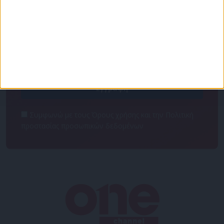
Για να ενημερώνεστε πάντα πρώτοι!
Κάνε εγγραφή στο Newsletter μας και απόκτησε
πρόσβαση στα νέα πριν από όλους τους άλλους.
NEWSLETTER
Συμφωνώ με τους Όρους χρήσης και την Πολιτική
προστασίας προσωπικών δεδομένων