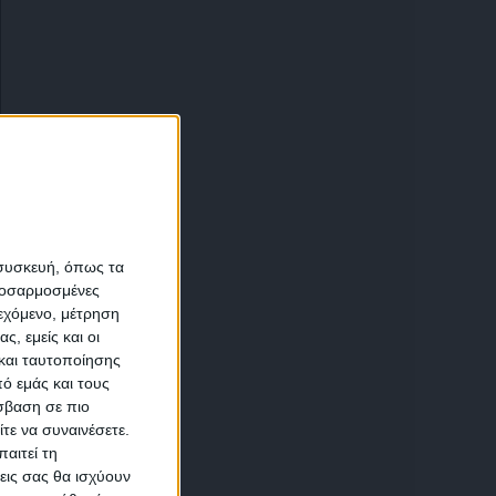
α
 συσκευή, όπως τα
προσαρμοσμένες
ιεχόμενο, μέτρηση
αση
ς, εμείς και οι
και ταυτοποίησης
ό εμάς και τους
σβαση σε πιο
τε να συναινέσετε.
αιτεί τη
εις σας θα ισχύουν