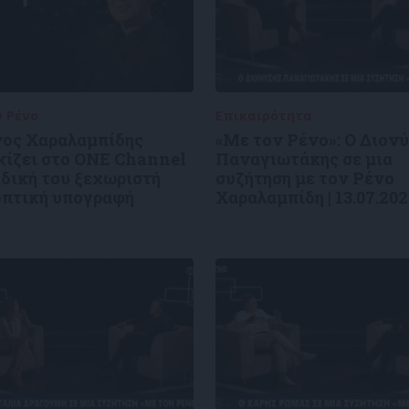
ν Ρένο
05/08/2026
Επικαιρότητα
09/06/2026
νος Χαραλαμπίδης
«Με τον Ρένο»: Ο Διον
χίζει στο ONE Channel
Παναγιωτάκης σε μια
 δική του ξεχωριστή
συζήτηση με τον Ρένο
οπτική υπογραφή
Χαραλαμπίδη | 13.07.20