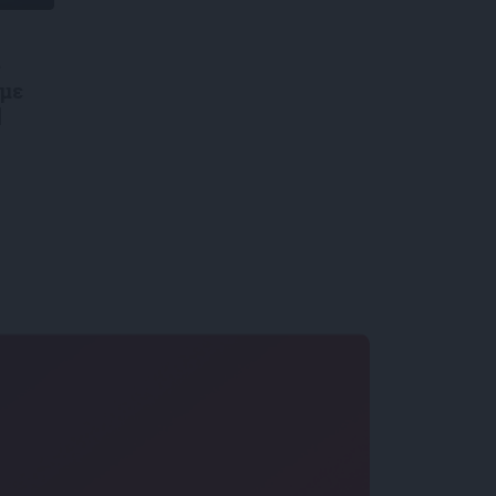
ς
 με
|