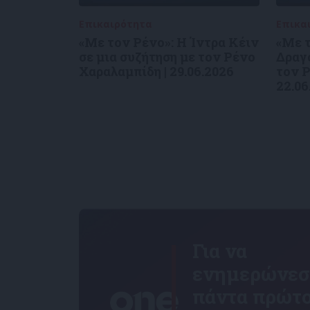
Επικαιρότητα
09/06/2026
Επικα
«Με τον Ρένο»: Η Ίντρα Κέιν
«Με τ
σε μια συζήτηση με τον Ρένο
Δραγο
Χαραλαμπίδη | 29.06.2026
τον Ρ
22.06
Για να
ενημερώνεσ
πάντα πρώτο