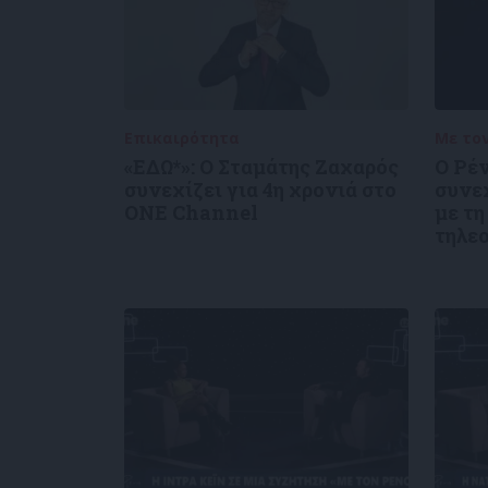
Επικαιρότητα
05/08/2026
Με το
«ΕΔΩ*»: Ο Σταμάτης Ζαχαρός
Ο Ρέ
συνεχίζει για 4η χρονιά στο
συνε
ONE Channel
με τη
τηλε