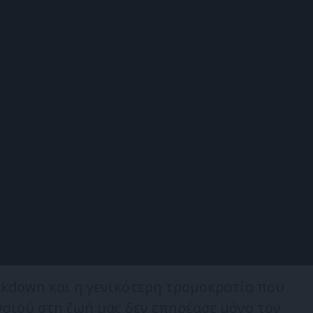
ockdown και η γενικότερη τρομοκρατία που
οϊού στη ζωή μας δεν επηρέασε μόνο τον