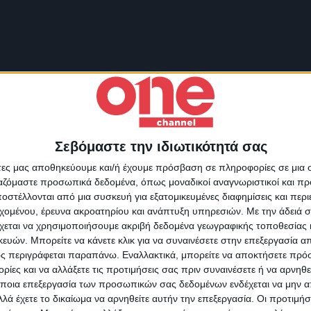
Σεβόμαστε την ιδιωτικότητά σας
Για να ενημερώνεστε πάντ
άτες μας αποθηκεύουμε και/ή έχουμε πρόσβαση σε πληροφορίες σε μια
πρώτοι!
ργαζόμαστε προσωπικά δεδομένα, όπως μοναδικοί αναγνωριστικοί και 
στέλλονται από μια συσκευή για εξατομικευμένες διαφημίσεις και περ
Κάνε εγγραφή στο Newsletter μας και απόκτησε πρόσβ
εχομένου, έρευνα ακροατηρίου και ανάπτυξη υπηρεσιών.
Με την άδειά σα
στα νέα πριν από όλους τους άλλους.
χεται να χρησιμοποιήσουμε ακριβή δεδομένα γεωγραφικής τοποθεσίας 
SLETTER
ών. Μπορείτε να κάνετε κλικ για να συναινέσετε στην επεξεργασία απ
ς περιγράφεται παραπάνω. Εναλλακτικά, μπορείτε να αποκτήσετε πρό
ίες και να αλλάξετε τις προτιμήσεις σας πριν συναινέσετε ή να αρνηθεί
ποια επεξεργασία των προσωπικών σας δεδομένων ενδέχεται να μην απ
λά έχετε το δικαίωμα να αρνηθείτε αυτήν την επεξεργασία. Οι προτιμήσ