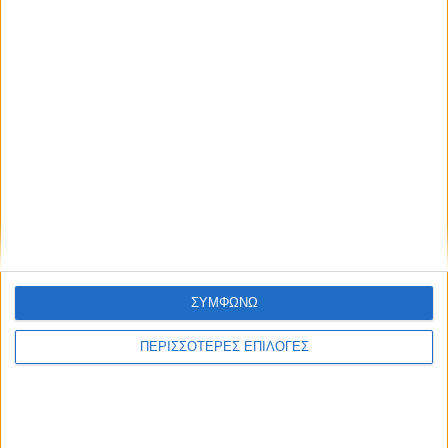
Συμφωνώ με τους Όρους χρήσης και την
Πολιτική προστασίας προσωπικών
δεδομένων
ΣΥΜΦΩΝΩ
ΠΕΡΙΣΣΟΤΕΡΕΣ ΕΠΙΛΟΓΕΣ
Επικαιρότητα
05/08/2026
«ΕΔΩ*»: Ο Σταμάτης Ζαχαρός συνεχίζει για 4η
χρονιά στο ONE Channel