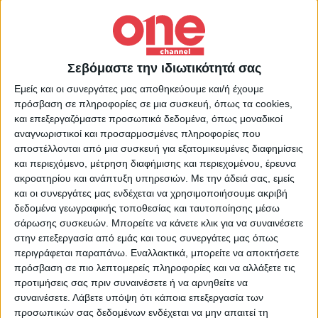
14:00 Novasports Premier League
Τσέλσι – Άρσεναλ Premier League
14:00 Novasports Prime
Σεβόμαστε την ιδιωτικότητά σας
Λοριάν – Παρί Σεν Ζερμέν Ligue 1
Εμείς και οι συνεργάτες μας αποθηκεύουμε και/ή έχουμε
14:30 COSMOTE SPORT 5 HD
πρόσβαση σε πληροφορίες σε μια συσκευή, όπως τα cookies,
MotoGP Βαλένθια – Αγώνας
και επεξεργαζόμαστε προσωπικά δεδομένα, όπως μοναδικοί
αναγνωριστικοί και προσαρμοσμένες πληροφορίες που
14:30 COSMOTE SPORT 9 HD
αποστέλλονται από μια συσκευή για εξατομικευμένες διαφημίσεις
Ρέξαμ – Όλνταμ Emirates FA Cup
και περιεχόμενο, μέτρηση διαφήμισης και περιεχομένου, έρευνα
ακροατηρίου και ανάπτυξη υπηρεσιών.
Με την άδειά σας, εμείς
14:30 Novasports 6HD
και οι συνεργάτες μας ενδέχεται να χρησιμοποιήσουμε ακριβή
Γάνδη – Κλαμπ Μπριζ Βελγικό
δεδομένα γεωγραφικής τοποθεσίας και ταυτοποίησης μέσω
πρωτάθλημα
σάρωσης συσκευών. Μπορείτε να κάνετε κλικ για να συναινέσετε
στην επεξεργασία από εμάς και τους συνεργάτες μας όπως
14:30 Novasports 3HD
περιγράφεται παραπάνω. Εναλλακτικά, μπορείτε να αποκτήσετε
Αμβούργο – Ρέγκενσμπουργκ Bundesliga
πρόσβαση σε πιο λεπτομερείς πληροφορίες και να αλλάξετε τις
προτιμήσεις σας πριν συναινέσετε ή να αρνηθείτε να
2
συναινέσετε.
Λάβετε υπόψη ότι κάποια επεξεργασία των
15:00 Star Κεντρικής Ελλάδας
προσωπικών σας δεδομένων ενδέχεται να μην απαιτεί τη