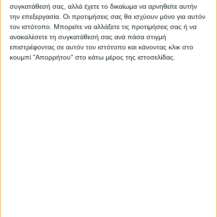
συγκατάθεσή σας, αλλά έχετε το δικαίωμα να αρνηθείτε αυτήν
Ελευθερούπολη – Ηρακλής Μπάσκετ
την επεξεργασία. Οι προτιμήσεις σας θα ισχύουν μόνο για αυτόν
15:00 Novasports 1HD
τον ιστότοπο. Μπορείτε να αλλάξετε τις προτιμήσεις σας ή να
Ατλέτικο Μαδρίτης – Εσπανιόλ La Liga
ανακαλέσετε τη συγκατάθεσή σας ανά πάσα στιγμή
επιστρέφοντας σε αυτόν τον ιστότοπο και κάνοντας κλικ στο
15:30 Novasports 4HD
κουμπί "Απορρήτου" στο κάτω μέρος της ιστοσελίδας.
Βόλενταμ – Φέγενορντ Eredivisie
15:45 ΕΡΤ3, ΕΡΤ World
Ιωνικός – Ολυμπιακός Basket League
16:00 COSMOTE SPORT 6 HD
Χόλγκερ Ρούνε – Νόβακ Τζόκοβιτς Rolex
Paris
16:00 COSMOTE SPORT 3 HD
Μόντσα – Ελλάς Βερόνα Serie A
16:00 COSMOTE SPORT 1 HD
Παναιτωλικός – Λεβαδειακός Super
League