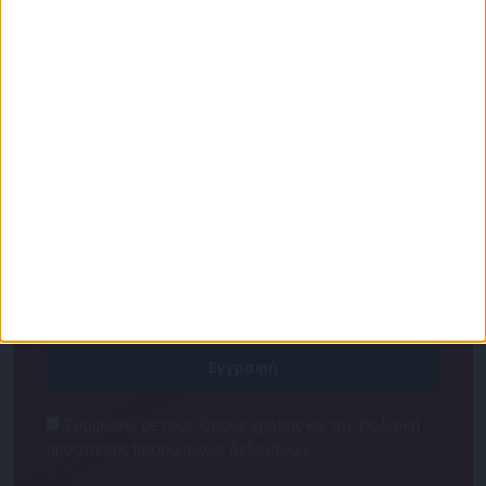
Για να ενημερώνεστε πάντα πρώτοι!
Κάνε εγγραφή στο Newsletter μας και απόκτησε
πρόσβαση στα νέα πριν από όλους τους άλλους.
NEWSLETTER
Συμφωνώ με τους Όρους χρήσης και την Πολιτική
προστασίας προσωπικών δεδομένων