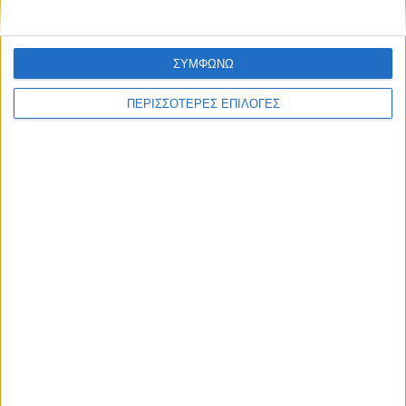
ΣΥΜΦΩΝΩ
ΠΕΡΙΣΣΟΤΕΡΕΣ ΕΠΙΛΟΓΕΣ
Επικαιρότητα
09/06/2026
«Με τον Ρένο»: Η Ρένα Μόρφη σε μια συζήτηση
με τον Ρένο Χαραλαμπίδη | 06.07.2026