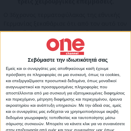
τρεις χειρουργικές επεμβάσεις.
Ο 36χρονος τερματοφύλακας της εθνικής
Γερμανίας ξεκαθάρισε ότι από τον αυτό τον
αγώνα βγήκε νικητής, καθώς θα αγωνιστεί
κανονικά στο φετινό
Παγκόσμιο Κύπελλο
του Κατάρ
.
Σεβόμαστε την ιδιωτικότητά σας
Ο Νόιερ με ανάρτησή του στο Instagram
Εμείς και οι συνεργάτες μας αποθηκεύουμε και/ή έχουμε
πρόσβαση σε πληροφορίες σε μια συσκευή, όπως τα cookies,
σήμερα (2/11) έδωσε τέλος στις φήμες που
και επεξεργαζόμαστε προσωπικά δεδομένα, όπως μοναδικοί
τον ήθελαν να μην είναι έτοιμος για το
αναγνωριστικοί και προσαρμοσμένες πληροφορίες που
Μουντιάλ. Παράλληλα, ενημέρωσε ότι
αποστέλλονται από μια συσκευή για εξατομικευμένες διαφημίσεις
και περιεχόμενο, μέτρηση διαφήμισης και περιεχομένου, έρευνα
πλέον έχει επενδύσει σε μια αντηλιακή
ακροατηρίου και ανάπτυξη υπηρεσιών.
Με την άδειά σας, εμείς
κρέμα με την τενίστρια Αντζελίκ Κέρμπερ.
και οι συνεργάτες μας ενδέχεται να χρησιμοποιήσουμε ακριβή
δεδομένα γεωγραφικής τοποθεσίας και ταυτοποίησης μέσω
σάρωσης συσκευών. Μπορείτε να κάνετε κλικ για να συναινέσετε
«Δεδομένου ότι προπονούμαστε και
στην επεξεργασία από εμάς και τους συνεργάτες μας όπως