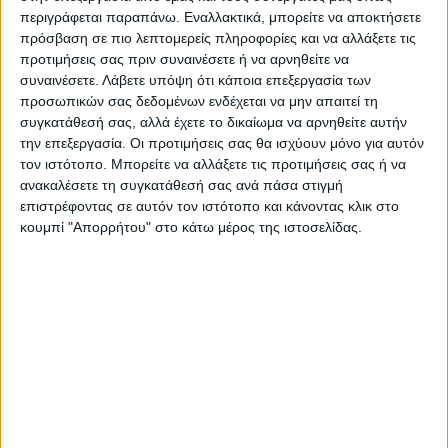
περιγράφεται παραπάνω. Εναλλακτικά, μπορείτε να αποκτήσετε
παίζουμε συνεχώς έξω και επίσης μας
πρόσβαση σε πιο λεπτομερείς πληροφορίες και να αλλάξετε τις
αρέσει να περνάμε τον ελεύθερο χρόνο μας
προτιμήσεις σας πριν συναινέσετε ή να αρνηθείτε να
συναινέσετε.
Λάβετε υπόψη ότι κάποια επεξεργασία των
στη φύση, είναι απαραίτητο για εμάς να
προσωπικών σας δεδομένων ενδέχεται να μην απαιτεί τη
ξεκινήσουμε με σύγχρονα φίλτρα
συγκατάθεσή σας, αλλά έχετε το δικαίωμα να αρνηθείτε αυτήν
αντηλιακής προστασίας και με δείκτη
την επεξεργασία. Οι προτιμήσεις σας θα ισχύουν μόνο για αυτόν
τον ιστότοπο. Μπορείτε να αλλάξετε τις προτιμήσεις σας ή να
προστασίας 50+», ανέφερε ο Γερμανός
ανακαλέσετε τη συγκατάθεσή σας ανά πάσα στιγμή
τερματοφύλακας.
επιστρέφοντας σε αυτόν τον ιστότοπο και κάνοντας κλικ στο
κουμπί "Απορρήτου" στο κάτω μέρος της ιστοσελίδας.
Όπως επισημαίνει η γερμανική εφημερίδα
Bild, οι εικασίες για πιθανή ασθένεια
ξεκίνησαν το Δεκέμβριο του 2021, όταν ο
36χρονος εμφανίστηκε με καλυμμένο το
πρόσωπό του πριν από το παιχνίδι της
Μπάγερν Μονάχου στο Champions League
με την Μπαρτσελόνα.