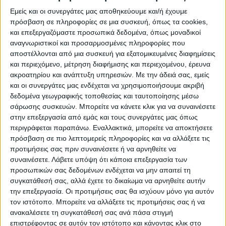
μπορέσουμε να επανέλθουμε σύντομα σε
Εμείς και οι συνεργάτες μας αποθηκεύουμε και/ή έχουμε
πιο ήρεμα νερά. «Άποψή μου ήταν και είναι
πρόσβαση σε πληροφορίες σε μια συσκευή, όπως τα cookies,
ότι δεν πρέπει ποτέ να κλείνουν», τόνισε
και επεξεργαζόμαστε προσωπικά δεδομένα, όπως μοναδικοί
για τους διαύλους επικοινωνίας.
αναγνωριστικοί και προσαρμοσμένες πληροφορίες που
αποστέλλονται από μια συσκευή για εξατομικευμένες διαφημίσεις
και περιεχόμενο, μέτρηση διαφήμισης και περιεχομένου, έρευνα
«Θα έχουμε την ευκαιρία να συζητήσουμε
ακροατηρίου και ανάπτυξη υπηρεσιών.
Με την άδειά σας, εμείς
και οι συνεργάτες μας ενδέχεται να χρησιμοποιήσουμε ακριβή
επίσης τις εξελίξεις όσον αφορά τη μεγάλη
δεδομένα γεωγραφικής τοποθεσίας και ταυτοποίησης μέσω
αύξηση των τιμών ενέργειας και τις
σάρωσης συσκευών. Μπορείτε να κάνετε κλικ για να συναινέσετε
στην επεξεργασία από εμάς και τους συνεργάτες μας όπως
πληθωριστικές πιέσεις οι οποίες
περιγράφεται παραπάνω. Εναλλακτικά, μπορείτε να αποκτήσετε
ασκούνται στις οικονομίες μας. Ελλάδα και
πρόσβαση σε πιο λεπτομερείς πληροφορίες και να αλλάξετε τις
προτιμήσεις σας πριν συναινέσετε ή να αρνηθείτε να
Κύπρος, Κύπρος και Ελλάδα έχουν ένα
συναινέσετε.
Λάβετε υπόψη ότι κάποια επεξεργασία των
σημαντικό ρόλο να παίξουν σε αυτή τη
προσωπικών σας δεδομένων ενδέχεται να μην απαιτεί τη
συζήτηση η οποία γίνεται για την
συγκατάθεσή σας, αλλά έχετε το δικαίωμα να αρνηθείτε αυτήν
την επεξεργασία. Οι προτιμήσεις σας θα ισχύουν μόνο για αυτόν
αξιοποίηση των ενεργειακών αποθεμάτων
τον ιστότοπο. Μπορείτε να αλλάξετε τις προτιμήσεις σας ή να
της ανατολικής Μεσογείου.
ανακαλέσετε τη συγκατάθεσή σας ανά πάσα στιγμή
επιστρέφοντας σε αυτόν τον ιστότοπο και κάνοντας κλικ στο