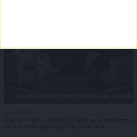
Επικαιρότητα
09/06/2026
«Με τον Ρένο»: Ο Χάρης Ρώμας σε μια συζήτηση
με τον Ρένο Χαραλαμπίδη | 15.06.2026