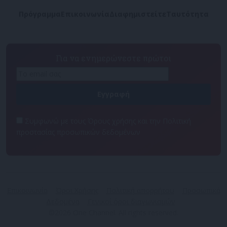
Πρόγραμμα
Επικοινωνία
Διαφημιστείτε
Ταυτότητα
Για να ενημερώνεστε πρώτοι
Συμφωνώ με τους Όρους χρήσης και την Πολιτική
προστασίας προσωπικών δεδομένων
Επικοινωνία
Όροι Χρήσης
Πολιτική απορρήτου
Προσωπικά
Δεδομένα
Γενικοί όροι διαγωνισμών
©2026 One Channel. All rights reserved.