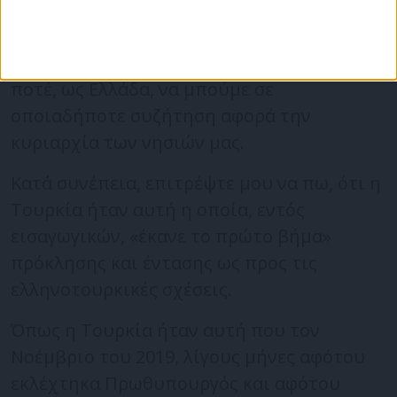
την «κόκκινη γραμμή» την οποία εγώ ο
ίδιος είχα θέσει στον Πρόεδρο Erdoğan,
λέγοντάς του ξεκάθαρα ότι δεν πρόκειται
ποτέ, ως Ελλάδα, να μπούμε σε
οποιαδήποτε συζήτηση αφορά την
κυριαρχία των νησιών μας.
Κατά συνέπεια, επιτρέψτε μου να πω, ότι η
Τουρκία ήταν αυτή η οποία, εντός
εισαγωγικών, «έκανε το πρώτο βήμα»
πρόκλησης και έντασης ως προς τις
ελληνοτουρκικές σχέσεις.
Όπως η Τουρκία ήταν αυτή που τον
Νοέμβριο του 2019, λίγους μήνες αφότου
εκλέχτηκα Πρωθυπουργός και αφότου