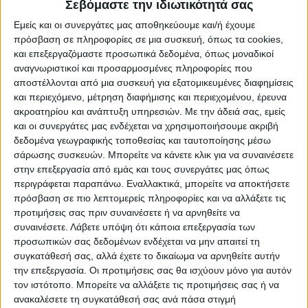
Σεβόμαστε την ιδιωτικότητά σας
«Είμαι πια αρκετά συνηθισμένος για το
Εμείς και οι συνεργάτες μας αποθηκεύουμε και/ή έχουμε
ευμετάβολο της τουρκικής πολιτικής στις
πρόσβαση σε πληροφορίες σε μια συσκευή, όπως τα cookies,
σχέσεις με την Ελλάδα» τόνισε αρχικά.
και επεξεργαζόμαστε προσωπικά δεδομένα, όπως μοναδικοί
αναγνωριστικοί και προσαρμοσμένες πληροφορίες που
Ειδικά για την τελευταία συνάντησή τους,
αποστέλλονται από μια συσκευή για εξατομικευμένες διαφημίσεις
ο Έλληνας πρωθυπουργός είπε: «Το κλίμα
και περιεχόμενο, μέτρηση διαφήμισης και περιεχομένου, έρευνα
ακροατηρίου και ανάπτυξη υπηρεσιών.
Με την άδειά σας, εμείς
με τον Ερντογάν ήταν καλό και
και οι συνεργάτες μας ενδέχεται να χρησιμοποιήσουμε ακριβή
προσδοκούσα κι εγώ όπως είχαμε
δεδομένα γεωγραφικής τοποθεσίας και ταυτοποίησης μέσω
σάρωσης συσκευών. Μπορείτε να κάνετε κλικ για να συναινέσετε
συμφωνήσει να αφήσουμε στην άκρη της
στην επεξεργασία από εμάς και τους συνεργάτες μας όπως
εντάσεις, να αφήσουμε πίσω ζητήματα τα
περιγράφεται παραπάνω. Εναλλακτικά, μπορείτε να αποκτήσετε
οποία προκαλούν και να εστιάσουμε στη
πρόσβαση σε πιο λεπτομερείς πληροφορίες και να αλλάξετε τις
προτιμήσεις σας πριν συναινέσετε ή να αρνηθείτε να
θετική ατζέντα των δύο χωρών. Η Τουρκία
συναινέσετε.
Λάβετε υπόψη ότι κάποια επεξεργασία των
είναι γείτονάς μας και προσβλέπω σε
προσωπικών σας δεδομένων ενδέχεται να μην απαιτεί τη
συγκατάθεσή σας, αλλά έχετε το δικαίωμα να αρνηθείτε αυτήν
σταθερές σχέσεις» είπε ο κ. Μητσοτάκης.
την επεξεργασία. Οι προτιμήσεις σας θα ισχύουν μόνο για αυτόν
Ωστόσο, όπως υπενθύμισε, λίγες
τον ιστότοπο. Μπορείτε να αλλάξετε τις προτιμήσεις σας ή να
ανακαλέσετε τη συγκατάθεσή σας ανά πάσα στιγμή
εβδομάδες μετά την συνάντησή του με τον