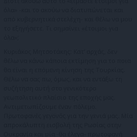
Διότι ακούω αυτό το «είμαστε έτοιμοι για
όλα» -και το ακούω να διατυπώνεται και
από κυβερνητικά στελέχη- και θέλω να μου
το εξηγήσετε. Τι σημαίνει «έτοιμοι για
όλα»;
Κυριάκος Μητσοτάκης: Κατ’ αρχάς, δεν
θέλω να κάνω κάποια εκτίμηση για το ποια
θα είναι η επόμενη κίνηση της Τουρκίας.
Θέλω να σας πω, όμως, και να εντάξω τη
συζήτηση αυτή στο γενικότερο
γεωπολιτικό πλαίσιο της εποχής μας.
Αντιμετωπίζουμε έναν πόλεμο.
Πρωτοφανές γεγονός για την γενιά μας. Μία
απροκάλυπτη εισβολή της Ρωσίας στην
Ουκρανία και μία -θα έλεγα- πρωτοφανή