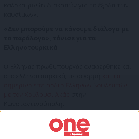
καλοκαιρινών διακοπών για τα έξοδα των
καυσίμων».
«Δεν μπορούμε να κάνουμε διάλογο με
το παράλογο», τόνισε για τα
Ελληνοτουρκικά
Ο Ελληνας πρωθυπουργός αναφέρθηκε και
στα ελληνοτουρκικά, με αφορμή
και το
σημερινό επεισόδιο Ελλήνων βουλευτών
με τον Χουλουσί Ακάρ
στην
Κωνσταντινούπολη.
Ερωτηθείς για τη συνάντηση με τον Ρετζέπ
Ταγίπ Ερντογάν ανέφερε ότι έχει
συναντηθεί μαζί του τέσσερις φορές.