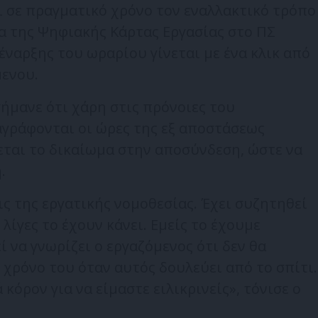
ει σε πραγματικό χρόνο τον εναλλακτικό τρόπο
α της Ψηφιακής Κάρτας Εργασίας στο ΠΣ
έναρξης του ωραρίου γίνεται με ένα κλικ από
μενου.
ήμανε ότι χάρη στις πρόνοιες του
γράφονται οι ώρες της εξ αποστάσεως
ται το δικαίωμα στην αποσύνδεση, ώστε να
.
ις της εργατικής νομοθεσίας. Έχει συζητηθεί
λίγες το έχουν κάνει. Εμείς το έχουμε
 να γνωρίζει ο εργαζόμενος ότι δεν θα
 χρόνο του όταν αυτός δουλεύει από το σπίτι.
κόρον για να είμαστε ειλικρινείς», τόνισε ο