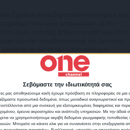
ακών Σχέσεων Άννα Στρατινάκη επισήμανε πως
υτοχρόνως στον υγιή ανταγωνισμό. Διότι
ποίοι είναι συνεπείς βάλλονται από εργοδότες
σιαστικά την παραβατικότητα. Και δεύτερον,
 Εργασίας σε ένα στοχευμένο σύστημα
ή να βλέπουμε, σε πραγματικό χρόνο, πού
ατί. Άρα αυτό δίνει ένα πραγματικό σύστημα
 δικαιωμάτων και της υγιούς
Σεβόμαστε την ιδιωτικότητά σας
Για να ενημερώνεστε πάντ
άτες μας αποθηκεύουμε και/ή έχουμε πρόσβαση σε πληροφορίες σε μια
πρώτοι!
ργαζόμαστε προσωπικά δεδομένα, όπως μοναδικοί αναγνωριστικοί και 
στέλλονται από μια συσκευή για εξατομικευμένες διαφημίσεις και περ
Κάνε εγγραφή στο Newsletter μας και απόκτησε πρόσβ
ν Σχέσεων Άννα Στρατινάκη επισήμανε πως το νέο
εχομένου, έρευνα ακροατηρίου και ανάπτυξη υπηρεσιών.
Με την άδειά σα
στα νέα πριν από όλους τους άλλους.
χεται να χρησιμοποιήσουμε ακριβή δεδομένα γεωγραφικής τοποθεσίας 
στον υγιή ανταγωνισμό».
SLETTER
ών. Μπορείτε να κάνετε κλικ για να συναινέσετε στην επεξεργασία απ
ς περιγράφεται παραπάνω. Εναλλακτικά, μπορείτε να αποκτήσετε πρό