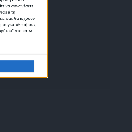
τε να συναινέσετε.
αιτεί τη
εις σας θα ισχύουν
 τη συγκατάθεσή σας
ικών
ορρήτου" στο κάτω