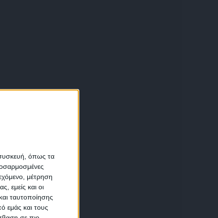
α
 συσκευή, όπως τα
προσαρμοσμένες
ιεχόμενο, μέτρηση
αση
ς, εμείς και οι
και ταυτοποίησης
ό εμάς και τους
σβαση σε πιο