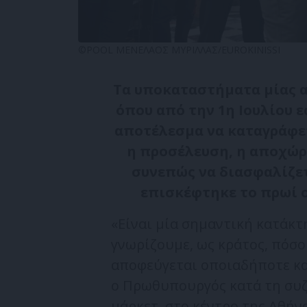
©POOL ΜΕΝΕΛΑΟΣ ΜΥΡΙΛΛΑΣ/EUROKINISSI
Τα υποκαταστήματα μίας α
όπου από την 1η Ιουλίου 
αποτέλεσμα να καταγράφετ
η προσέλευση, η αποχώρ
συνεπώς να διασφαλίζετ
επισκέφτηκε το πρωί 
«Είναι μία σημαντική κατάκτ
γνωρίζουμε, ως κράτος, πόσο
αποφεύγεται οποιαδήποτε κα
ο Πρωθυπουργός κατά τη συζ
μάρκετ, στο κέντρο της Αθήν