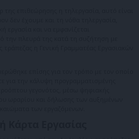
άρ της επιθεώρησης η τηλεργασία, αυτό είναι
ρον δεν έχουμε και τη νόθα τηλεργασία,
κή εργασία και να εμφανίζεται
ό την πλευρά της κατά τη συζήτηση με
ς τράπεζας η Γενική Γραμματέας Εργασιακών
ερώθηκε επίσης για τον τρόπο με τον οποίο
ίτε για την κάλυψη προγραμματισμένης
απροόπτου γεγονότος, μέσω ψηφιακής
του ωραρίου και δήλωσης των αυξημένων
ικαιώματα των εργαζόμενων.
κή Κάρτα Εργασίας