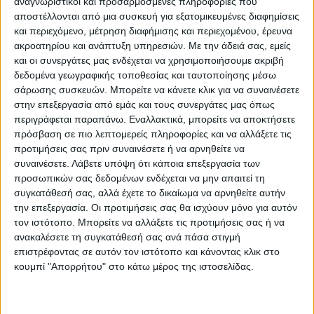
Ο Κυριάκος Μητσοτάκης χαιρέτισε τις
αναγνωριστικοί και προσαρμοσμένες πληροφορίες που
αποστέλλονται από μια συσκευή για εξατομικευμένες διαφημίσεις
πρωτοβουλίες των ΗΠΑ για τη μείωση του
και περιεχόμενο, μέτρηση διαφήμισης και περιεχομένου, έρευνα
ενεργειακού αποτυπώματος της ναυτιλίας,
ακροατηρίου και ανάπτυξη υπηρεσιών.
Με την άδειά σας, εμείς
και οι συνεργάτες μας ενδέχεται να χρησιμοποιήσουμε ακριβή
τονίζοντας τον κομβικό ρόλο της
δεδομένα γεωγραφικής τοποθεσίας και ταυτοποίησης μέσω
ελληνόκτητης ποντοπόρου ναυτιλίας -της
σάρωσης συσκευών. Μπορείτε να κάνετε κλικ για να συναινέσετε
στην επεξεργασία από εμάς και τους συνεργάτες μας όπως
μεγαλύτερης στον κόσμο- για την επιτυχία
περιγράφεται παραπάνω. Εναλλακτικά, μπορείτε να αποκτήσετε
οποιουδήποτε στόχου ανάπτυξης
πρόσβαση σε πιο λεπτομερείς πληροφορίες και να αλλάξετε τις
βιώσιμων λύσεων στον τομέα.
προτιμήσεις σας πριν συναινέσετε ή να αρνηθείτε να
συναινέσετε.
Λάβετε υπόψη ότι κάποια επεξεργασία των
προσωπικών σας δεδομένων ενδέχεται να μην απαιτεί τη
Η πρωτοβουλία «Green Shipping
συγκατάθεσή σας, αλλά έχετε το δικαίωμα να αρνηθείτε αυτήν
την επεξεργασία. Οι προτιμήσεις σας θα ισχύουν μόνο για αυτόν
Challenge», που ανακοινώθηκε κατά την
τον ιστότοπο. Μπορείτε να αλλάξετε τις προτιμήσεις σας ή να
COP27, έχει στόχο την ενθάρρυνση
ανακαλέσετε τη συγκατάθεσή σας ανά πάσα στιγμή
επιστρέφοντας σε αυτόν τον ιστότοπο και κάνοντας κλικ στο
κυβερνήσεων, λιμένων και ναυτιλιακών
κουμπί "Απορρήτου" στο κάτω μέρος της ιστοσελίδας.
εταιρειών να προχωρήσουν με
συγκεκριμένα βήματα στην