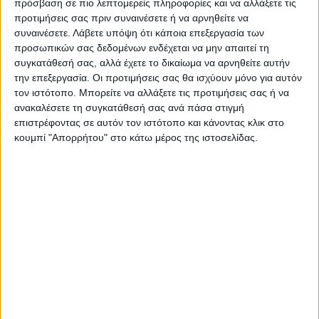
πρόσβαση σε πιο λεπτομερείς πληροφορίες και να αλλάξετε τις
σε έρευνα στο σπίτι της οικογένειας,
προτιμήσεις σας πριν συναινέσετε ή να αρνηθείτε να
συναινέσετε.
Λάβετε υπόψη ότι κάποια επεξεργασία των
βρέθηκε ένα όπλο και μικροποσότητα
προσωπικών σας δεδομένων ενδέχεται να μην απαιτεί τη
χασίς.
συγκατάθεσή σας, αλλά έχετε το δικαίωμα να αρνηθείτε αυτήν
την επεξεργασία. Οι προτιμήσεις σας θα ισχύουν μόνο για αυτόν
τον ιστότοπο. Μπορείτε να αλλάξετε τις προτιμήσεις σας ή να
Στο μεταξύ, το βρέφος νοσηλεύεται σε
ανακαλέσετε τη συγκατάθεσή σας ανά πάσα στιγμή
πολύ κρίσιμη κατάσταση, διασωληνωμένο,
επιστρέφοντας σε αυτόν τον ιστότοπο και κάνοντας κλικ στο
κουμπί "Απορρήτου" στο κάτω μέρος της ιστοσελίδας.
στο νοσοκομείο Παίδων «Αγία Σοφία».
Βρέφος
Γονείς
Εισαγγελέας
TAGS:
Καλαμάτα