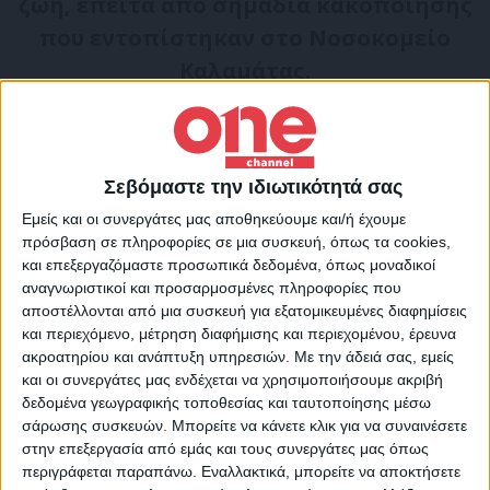
ζωή, έπειτα από σημάδια κακοποίησης
που εντοπίστηκαν στο Νοσοκομείο
Καλαμάτας.
Όπως μεταδίδει η ΕΡΤ, το βρέφος έπεσε
θύμα βάναυσης συμπεριφοράς από τον
20χρονο πατέρα του, αλβανικής καταγωγής,
Σεβόμαστε την ιδιωτικότητά σας
ο οποίος συνελήφθη. Οι εξετάσεις και η
Εμείς και οι συνεργάτες μας αποθηκεύουμε και/ή έχουμε
πρόσβαση σε πληροφορίες σε μια συσκευή, όπως τα cookies,
αξονική τομογραφία έδειξαν ότι το μωράκι
και επεξεργαζόμαστε προσωπικά δεδομένα, όπως μοναδικοί
φέρει βαριές κρανιοεγκεφαλικές κακώσεις
αναγνωριστικοί και προσαρμοσμένες πληροφορίες που
αποστέλλονται από μια συσκευή για εξατομικευμένες διαφημίσεις
και μώλωπες σε όλο το σώμα του.
και περιεχόμενο, μέτρηση διαφήμισης και περιεχομένου, έρευνα
ακροατηρίου και ανάπτυξη υπηρεσιών.
Με την άδειά σας, εμείς
Σε βάρος του πατέρα σχηματίστηκε
και οι συνεργάτες μας ενδέχεται να χρησιμοποιήσουμε ακριβή
δεδομένα γεωγραφικής τοποθεσίας και ταυτοποίησης μέσω
δικογραφία για ενδοοικογενειακή βία ενώ
σάρωσης συσκευών. Μπορείτε να κάνετε κλικ για να συναινέσετε
σε βάρος της μητέρας για παραβίαση του
στην επεξεργασία από εμάς και τους συνεργάτες μας όπως
περιγράφεται παραπάνω. Εναλλακτικά, μπορείτε να αποκτήσετε
νόμου περί ναρκωτικών και όπλων καθώς