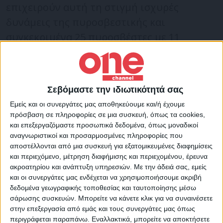
επιχειρούν αυτή τη στιγμή ισχυρές
δυνάμεις της πυροσβεστικής και
συγκεκριμένα 25 πυροσβέστες με 11
οχήματα.
Όπως αναφέρουν οι πρώτες πληροφορίες,
Σεβόμαστε την ιδιωτικότητά σας
η πυρκαγιά καίει σε χώρο με οικοδομικά
Εμείς και οι συνεργάτες μας αποθηκεύουμε και/ή έχουμε
υλικά και δεν απειλούνται κατοικίες.
πρόσβαση σε πληροφορίες σε μια συσκευή, όπως τα cookies,
και επεξεργαζόμαστε προσωπικά δεδομένα, όπως μοναδικοί
αναγνωριστικοί και προσαρμοσμένες πληροφορίες που
αποστέλλονται από μια συσκευή για εξατομικευμένες διαφημίσεις
και περιεχόμενο, μέτρηση διαφήμισης και περιεχομένου, έρευνα
ακροατηρίου και ανάπτυξη υπηρεσιών.
Με την άδειά σας, εμείς
και οι συνεργάτες μας ενδέχεται να χρησιμοποιήσουμε ακριβή
δεδομένα γεωγραφικής τοποθεσίας και ταυτοποίησης μέσω
σάρωσης συσκευών. Μπορείτε να κάνετε κλικ για να συναινέσετε
στην επεξεργασία από εμάς και τους συνεργάτες μας όπως
περιγράφεται παραπάνω. Εναλλακτικά, μπορείτε να αποκτήσετε