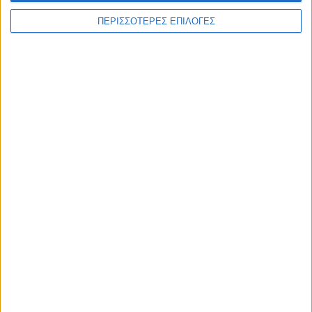
ΠΕΡΙΣΣΟΤΕΡΕΣ ΕΠΙΛΟΓΕΣ
Επικαιρότητα
09/06/2026
«Με τον Ρένο»: Η Ρένα Μόρφη σε μια συζήτηση
με τον Ρένο Χαραλαμπίδη | 06.07.2026