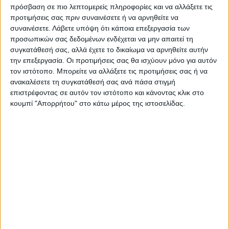
πρόσβαση σε πιο λεπτομερείς πληροφορίες και να αλλάξετε τις
προτιμήσεις σας πριν συναινέσετε ή να αρνηθείτε να
© Savvas Xanthopoulos/ Facebook
συναινέσετε.
Λάβετε υπόψη ότι κάποια επεξεργασία των
προσωπικών σας δεδομένων ενδέχεται να μην απαιτεί τη
#Πυρκαγιά
σε εργοστάσιο επί της οδού
συγκατάθεσή σας, αλλά έχετε το δικαίωμα να αρνηθείτε αυτήν
την επεξεργασία. Οι προτιμήσεις σας θα ισχύουν μόνο για αυτόν
Σχινών στο Δήμο Αχαρνών Αττικής. Άμεσα
τον ιστότοπο. Μπορείτε να αλλάξετε τις προτιμήσεις σας ή να
κινητοποιήθηκαν 25
#πυροσβέστες
με 11
ανακαλέσετε τη συγκατάθεσή σας ανά πάσα στιγμή
επιστρέφοντας σε αυτόν τον ιστότοπο και κάνοντας κλικ στο
οχήματα. Συνδρομή από εθελοντές
κουμπί "Απορρήτου" στο κάτω μέρος της ιστοσελίδας.
πυροσβέστες.
— Πυροσβεστικό Σώμα (@pyrosvestiki)
June
25, 2022
TAGS:
Εργοστάσιο
Μενίδι
ΠΥΡΚΑΓΙΑ
ΦΩΤΙΑ