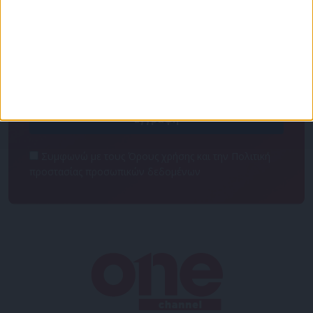
Για να ενημερώνεστε πάντα πρώτοι!
Κάνε εγγραφή στο Newsletter μας και απόκτησε
πρόσβαση στα νέα πριν από όλους τους άλλους.
NEWSLETTER
Συμφωνώ με τους Όρους χρήσης και την Πολιτική
προστασίας προσωπικών δεδομένων