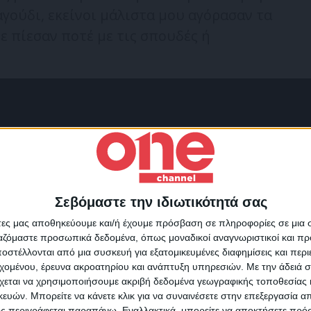
αγούδι, εκείνοι μάλιστα μου αγόρασαν τα
ε πίεσαν ποτέ με τις σπουδές ή
Σεβόμαστε την ιδιωτικότητά σας
Για να ενημερώνεστε πάντ
άτες μας αποθηκεύουμε και/ή έχουμε πρόσβαση σε πληροφορίες σε μια
πρώτοι!
ργαζόμαστε προσωπικά δεδομένα, όπως μοναδικοί αναγνωριστικοί και 
στέλλονται από μια συσκευή για εξατομικευμένες διαφημίσεις και περ
Κάνε εγγραφή στο Newsletter μας και απόκτησε πρόσβ
εχομένου, έρευνα ακροατηρίου και ανάπτυξη υπηρεσιών.
Με την άδειά σα
στα νέα πριν από όλους τους άλλους.
χεται να χρησιμοποιήσουμε ακριβή δεδομένα γεωγραφικής τοποθεσίας 
SLETTER
ών. Μπορείτε να κάνετε κλικ για να συναινέσετε στην επεξεργασία απ
ς περιγράφεται παραπάνω. Εναλλακτικά, μπορείτε να αποκτήσετε πρό