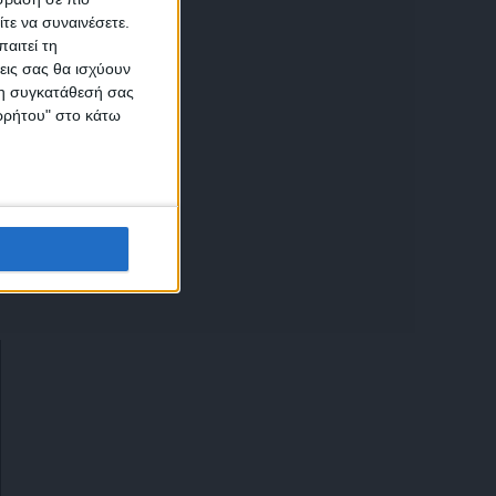
τε να συναινέσετε.
αιτεί τη
εις σας θα ισχύουν
 τη συγκατάθεσή σας
ικών
ορρήτου" στο κάτω