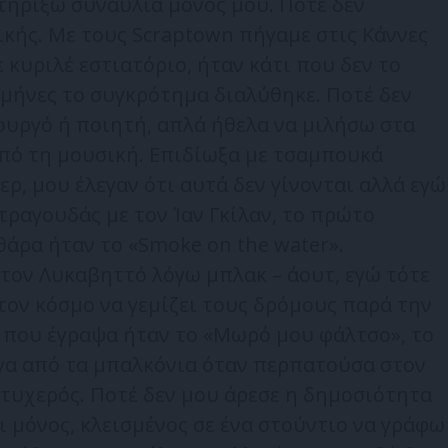
τηρίξω συναυλία μόνος μου. Ποτέ δεν
κής. Με τους Scraptown πήγαμε στις Κάννες
ε κυριλέ εστιατόριο, ήταν κάτι που δεν το
 μήνες το συγκρότημα διαλύθηκε. Ποτέ δεν
ουργό ή ποιητή, απλά ήθελα να μιλήσω στα
από τη μουσική. Επιδίωξα με τσαμπουκά
ρ, μου έλεγαν ότι αυτά δεν γίνονται αλλά εγώ
τραγουδάς με τον Ίαν Γκίλαν, το πρώτο
θάρα ήταν το «Smoke on the water».
τον Λυκαβηττό λόγω μπλακ – άουτ, εγώ τότε
 τον κόσμο να γεμίζει τους δρόμους παρά την
 που έγραψα ήταν το «Μωρό μου φάλτσο», το
γα από τα μπαλκόνια όταν περπατούσα στον
τυχερός. Ποτέ δεν μου άρεσε η δημοσιότητα
αι μόνος, κλεισμένος σε ένα στούντιο να γράφω