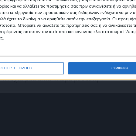
ίες και να αλλάξετε τις προτιμήσεις σας πριν συναινέσετε ή να αρνηθεί
ποια επεξεργασία των προσωπικών σας δεδομένων ενδέχεται να μην απ
λά έχετε το δικαίωμα να αρνηθείτε αυτήν την επεξεργασία. Οι προτιμήσ
ιστότοπο. Μπορείτε να αλλάξετε τις προτιμήσεις σας ή να ανακαλέσετε
φωνώ με τους Όρους χρήσης και την Πολιτική προστασίας προσωπ
στρέφοντας σε αυτόν τον ιστότοπο και κάνοντας κλικ στο κουμπί "Απ
ωτερικό:
Το Λονδίνο ήταν παράδεισος για
μένων
ς.
ς και ταυτόχρονα γράφτηκα σε σχολή
να να παίξω με ροκ συγκροτήματα αλλά
μπάντες στο Μπρίξτον, μια περιοχή που δεν
«λευκούς». Δεν άντεχα το κρύο, μόλις
ΣΣΟΤΕΡΕΣ ΕΠΙΛΟΓΕΣ
ΣΥΜΦΩΝΩ
ο πτυχίο μου είπα «Τώρα μουσική».