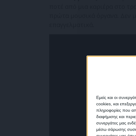
ποτέ από μια καριέρα στο τρ
πρώτα μουσικά όργανα. Δεν μ
επαγγελματικά.
Εμείς και οι συνεργ
cookies, και επεξε
πληροφορίες που απο
διαφήμισης και περι
συνεργάτες μας ενδέ
NEW
μέσω σάρωσης συσκευ
συνεργάτες μας όπω