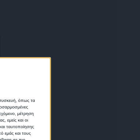
α
 συσκευή, όπως τα
προσαρμοσμένες
ιεχόμενο, μέτρηση
αση
ς, εμείς και οι
και ταυτοποίησης
ό εμάς και τους
σβαση σε πιο