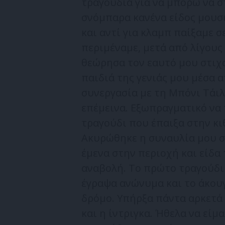
τραγούδια για να μπορώ να σ
σνόμπαρα κανένα είδος μουσι
και αντί για κλαμπ παίξαμε σ
περιμέναμε, μετά από λίγους
θεώρησα τον εαυτό μου στιχ
παιδιά της γενιάς μου μέσα 
συνεργασία με τη Μπόνι Τάιλε
επέμεινα. Εξωπραγματικό να 
τραγούδι που έπαιξα στην κι
Ακυρώθηκε η συναυλία μου σ
έμενα στην περιοχή και είδα
αναβολή. Το πρώτο τραγούδι
έγραψα ανώνυμα και το άκου
δρόμο. Υπήρξα πάντα αρκετά 
και η ίντριγκα. Ήθελα να είμ