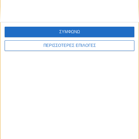
Δείτε επίσης
ΣΥΜΦΩΝΩ
ΠΕΡΙΣΣΟΤΕΡΕΣ ΕΠΙΛΟΓΕΣ
Επικαιρότητα
05/08/2026