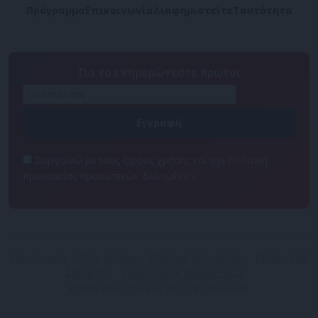
Πρόγραμμα
Επικοινωνία
Διαφημιστείτε
Ταυτότητα
Για να ενημερώνεστε πρώτοι
Συμφωνώ με τους Όρους χρήσης και την Πολιτική
προστασίας προσωπικών δεδομένων
Επικοινωνία
Όροι Χρήσης
Πολιτική απορρήτου
Προσωπικά
Δεδομένα
Γενικοί όροι διαγωνισμών
©2026 One Channel. All rights reserved.