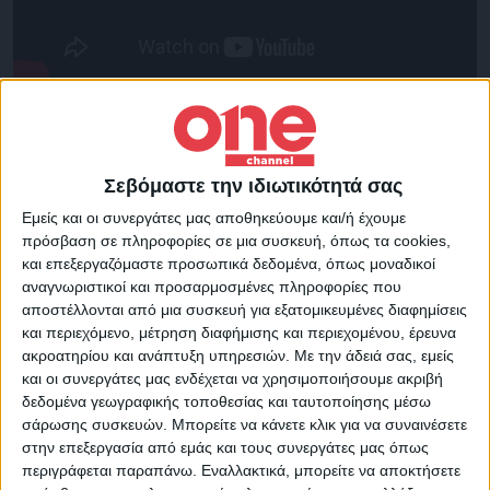
Για τα παιδικα της χρονια και τους
γονεις της:
Μεγάλωσα στα Σεπόλια. Το
πρώτο πράγμα που θυμάμαι είναι να παίζω
Σεβόμαστε την ιδιωτικότητά σας
με την αδερφή μου, τραβούσαμε και οι δύο
Εμείς και οι συνεργάτες μας αποθηκεύουμε και/ή έχουμε
πρόσβαση σε πληροφορίες σε μια συσκευή, όπως τα cookies,
ένα ξύλο και εγώ χτύπησα στο κεφάλι. Ο
και επεξεργαζόμαστε προσωπικά δεδομένα, όπως μοναδικοί
πατέρας μου είχε κάποιους γνωστούς και
αναγνωριστικοί και προσαρμοσμένες πληροφορίες που
αποστέλλονται από μια συσκευή για εξατομικευμένες διαφημίσεις
με έβαλε όσο ήμουν ακόμη μαθήτρια να
και περιεχόμενο, μέτρηση διαφήμισης και περιεχομένου, έρευνα
παίξω σε κάποιες ταινίες για να δω πως
ακροατηρίου και ανάπτυξη υπηρεσιών.
Με την άδειά σας, εμείς
είναι τα πράγματα στο γύρισμα και να
και οι συνεργάτες μας ενδέχεται να χρησιμοποιήσουμε ακριβή
δεδομένα γεωγραφικής τοποθεσίας και ταυτοποίησης μέσω
αποθαρρυνθώ. Και οι δύο γονείς μου ήταν
σάρωσης συσκευών. Μπορείτε να κάνετε κλικ για να συναινέσετε
αντίθετοι στην υποκριτική. Κρυφά μπήκα
στην επεξεργασία από εμάς και τους συνεργάτες μας όπως
περιγράφεται παραπάνω. Εναλλακτικά, μπορείτε να αποκτήσετε
στην δραματική σχολή και όταν τους το