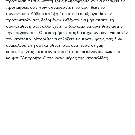
πρόσβαση σε πιο λεπτομερείς πληροφορίες και να αλλάξετε τις
ανακοίνωσα μου είπαν «Βγαλ’τα πέρα μόνη
προτιμήσεις σας πριν συναινέσετε ή να αρνηθείτε να
συναινέσετε.
Λάβετε υπόψη ότι κάποια επεξεργασία των
σου», αλλά όταν χρειάστηκε με στήριξαν.
προσωπικών σας δεδομένων ενδέχεται να μην απαιτεί τη
συγκατάθεσή σας, αλλά έχετε το δικαίωμα να αρνηθείτε αυτήν
Για την υποκριτική, για το θέατρο, την
την επεξεργασία. Οι προτιμήσεις σας θα ισχύουν μόνο για αυτόν
τηλεόραση και τον κινηματογράφο:
Είπα
τον ιστότοπο. Μπορείτε να αλλάξετε τις προτιμήσεις σας ή να
ανακαλέσετε τη συγκατάθεσή σας ανά πάσα στιγμή
πολλά «όχι» στην αρχή γιατί δεν ήθελα να
επιστρέφοντας σε αυτόν τον ιστότοπο και κάνοντας κλικ στο
τυποποιηθώ. Πήγα σε 60 ακροάσεις μέχρι
κουμπί "Απορρήτου" στο κάτω μέρος της ιστοσελίδας.
να βρω δουλειά. Ήδη από τη σχολή είχα
εισπράξει κάποια σχόλια και φοβόμουν
μην με θεωρούν απλά όμορφη. Μπήκα από
τόσο μικρή στον χώρο που ακόμα και το
πρώτο μου φιλί ήταν επαγγελματικό. Όπως
και την πρώτη φορά, έτσι και σήμερα
τρέμω πριν βγω στη σκηνή, δεν έχει να
κάνει με την εμπειρία το τρακ, μετά από