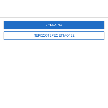
«ΕΔΩ*»: Ο Σταμάτης Ζαχαρός συνεχίζει για 4η
χρονιά στο ONE Channel
ΣΥΜΦΩΝΩ
ΠΕΡΙΣΣΟΤΕΡΕΣ ΕΠΙΛΟΓΕΣ
Με τον Ρένο
05/08/2026
Ο Ρένος Χαραλαμπίδης συνεχίζει στο ONE