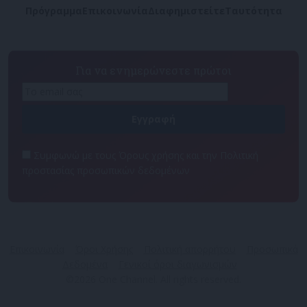
Πρόγραμμα
Επικοινωνία
Διαφημιστείτε
Ταυτότητα
Για να ενημερώνεστε πρώτοι
Συμφωνώ με τους Όρους χρήσης και την Πολιτική
προστασίας προσωπικών δεδομένων
Επικοινωνία
Όροι Χρήσης
Πολιτική απορρήτου
Προσωπικά
Δεδομένα
Γενικοί όροι διαγωνισμών
©2026 One Channel. All rights reserved.