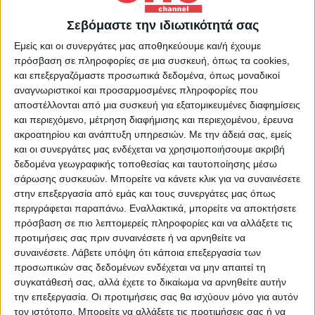
για έξι μήνες, που πρέπει να διατηρείται».
Σεβόμαστε την ιδιωτικότητά σας
Αποτέλεσμα; «Όταν βάλαμε τα πρόστιμα, σε
Εμείς και οι συνεργάτες μας αποθηκεύουμε και/ή έχουμε
πρόσβαση σε πληροφορίες σε μια συσκευή, όπως τα cookies,
περίπου 900 προϊόντα έπεσαν οι τιμές.
και επεξεργαζόμαστε προσωπικά δεδομένα, όπως μοναδικοί
Τώρα που κάναμε το -5%, μέχρι προχθές
αναγνωριστικοί και προσαρμοσμένες πληροφορίες που
ήταν 720 προϊόντα στα οποία έχει
αποστέλλονται από μια συσκευή για εξατομικευμένες διαφημίσεις
και περιεχόμενο, μέτρηση διαφήμισης και περιεχομένου, έρευνα
χαμηλώσει η τιμή τους. Και το “Καλάθι”
ακροατηρίου και ανάπτυξη υπηρεσιών.
Με την άδειά σας, εμείς
έχει προϊόντα με χαμηλές τιμές». Κατά
και οι συνεργάτες μας ενδέχεται να χρησιμοποιήσουμε ακριβή
δεδομένα γεωγραφικής τοποθεσίας και ταυτοποίησης μέσω
συνέπεια, «όταν ο καταναλωτής στραφεί σε
σάρωσης συσκευών. Μπορείτε να κάνετε κλικ για να συναινέσετε
αυτά τα προϊόντα και εγκαταλείψει τα άλλα
στην επεξεργασία από εμάς και τους συνεργάτες μας όπως
περιγράφεται παραπάνω. Εναλλακτικά, μπορείτε να αποκτήσετε
[…] να ξέρετε ότι οι εταιρείες βλέπουν την
πρόσβαση σε πιο λεπτομερείς πληροφορίες και να αλλάξετε τις
κάμψη της ζήτησης και διορθώνουν την
προτιμήσεις σας πριν συναινέσετε ή να αρνηθείτε να
τιμή αμέσως, μέσα στην εβδομάδα. Η
συναινέσετε.
Λάβετε υπόψη ότι κάποια επεξεργασία των
προσωπικών σας δεδομένων ενδέχεται να μην απαιτεί τη
κυβέρνηση κάνει και θα κάνει ό,τι μπορεί.
συγκατάθεσή σας, αλλά έχετε το δικαίωμα να αρνηθείτε αυτήν
Πρέπει λίγο και οι καταναλωτές να
την επεξεργασία. Οι προτιμήσεις σας θα ισχύουν μόνο για αυτόν
τον ιστότοπο. Μπορείτε να αλλάξετε τις προτιμήσεις σας ή να