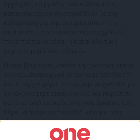
αργά χθες το βράδυ. Ενώ κάλεσε τους
καταναλωτές να συνεργασθούν με την
κυβέρνηση για την αντιμετώπιση της
ακρίβειας, υποδεικνύοντας, συγχρόνως,
ποια πρέπει να είναι η καταναλωτική
συμπεριφορά των πολιτών.
Η ακρίβεια είναι «απόλυτη προτεραιότητα
του πρωθυπουργού. Όταν λέμε “απόλυτη”,
δεν υπάρχει μέρα που να μην ασχοληθεί με
αυτό», ανέφερε εισαγωγικώς και παρέθεσε
κάποιες από τις κυβερνητικές δράσεις στο
θέμα: «Κάναμε το “Καλάθι”, κάναμε τους
ελέγχους και τα πρόστιμα, τώρα κάνουμε
και το -5%, δηλαδή τη μείωση των τιμών