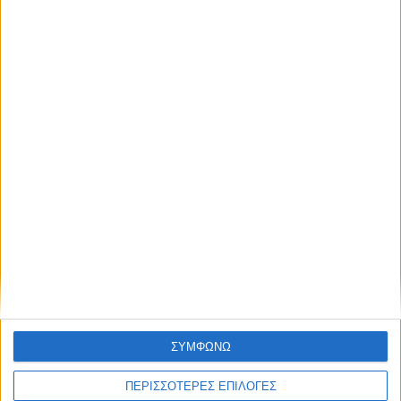
απόκτησε πρόσβαση στα νέα πριν από
όλους τους άλλους.
NEWSLETTER
Επικαιρότητα
09/06/2026
«Με τον Ρένο»: Ο Διονύσης Παναγιωτάκης σε
μια συζήτηση με τον Ρένο Χαραλαμπίδη |
13.07.2026
Συμφωνώ με τους Όρους χρήσης και την
Πολιτική προστασίας προσωπικών
δεδομένων
ΣΥΜΦΩΝΩ
ΠΕΡΙΣΣΟΤΕΡΕΣ ΕΠΙΛΟΓΕΣ