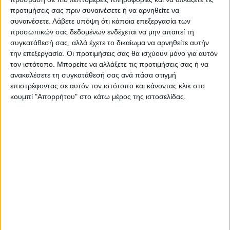
συνεχώς μεγάλες ηλικίες», σημείωσε.
προτιμήσεις σας πριν συναινέσετε ή να αρνηθείτε να
συναινέσετε.
Λάβετε υπόψη ότι κάποια επεξεργασία των
Αναφορικά με την τέταρτη δόση, είπε πως
προσωπικών σας δεδομένων ενδέχεται να μην απαιτεί τη
θα πρέπει ο καθένας να το συζητήσει με το
συγκατάθεσή σας, αλλά έχετε το δικαίωμα να αρνηθείτε αυτήν
την επεξεργασία. Οι προτιμήσεις σας θα ισχύουν μόνο για αυτόν
γιατρό του. «Ίσως πάμε σε μονοκλονικά για
τον ιστότοπο. Μπορείτε να αλλάξετε τις προτιμήσεις σας ή να
όσους έχουν πολύ χαμηλή άμυνα»
ανακαλέσετε τη συγκατάθεσή σας ανά πάσα στιγμή
υπογράμμισε.
επιστρέφοντας σε αυτόν τον ιστότοπο και κάνοντας κλικ στο
κουμπί "Απορρήτου" στο κάτω μέρος της ιστοσελίδας.
Αυξήσεις
Καλοκαίρι
ΚΟΡΟΝΟΪΟΣ
TAGS:
Λουκίδης