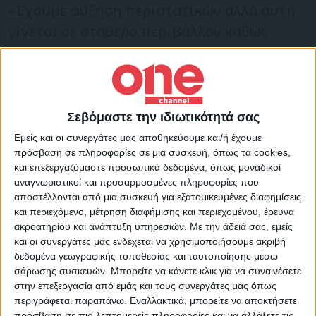
«Έχουμε αύξηση περιστατικών αλλά αυτή
γίνεται σε σταθερό περιβάλλον καθώς
έχουμε περισσότερα φάρμακα και
πρωτόκολλα.
Και οι ισχυροί δείκτες δεν έχουν
Σεβόμαστε την ιδιωτικότητά σας
επηρεαστεί ακόμη», τόνισε
για τα
Εμείς και οι συνεργάτες μας αποθηκεύουμε και/ή έχουμε
πρόσβαση σε πληροφορίες σε μια συσκευή, όπως τα cookies,
κρούσματα.
«Θα έχουμε αυξήσεις το
και επεξεργαζόμαστε προσωπικά δεδομένα, όπως μοναδικοί
καλοκαίρι και ίσως ανέβουν τα νούμερα.
αναγνωριστικοί και προσαρμοσμένες πληροφορίες που
αποστέλλονται από μια συσκευή για εξατομικευμένες διαφημίσεις
Σίγουρα δεν θα είναι μικρός ο αριθμός»,
και περιεχόμενο, μέτρηση διαφήμισης και περιεχομένου, έρευνα
πρόσθεσε ο ίδιος.
ακροατηρίου και ανάπτυξη υπηρεσιών.
Με την άδειά σας, εμείς
και οι συνεργάτες μας ενδέχεται να χρησιμοποιήσουμε ακριβή
δεδομένα γεωγραφικής τοποθεσίας και ταυτοποίησης μέσω
«Ο αριθμός ηλικιωμένων που νοσεί τον
σάρωσης συσκευών. Μπορείτε να κάνετε κλικ για να συναινέσετε
τελευταίο καιρό είναι απίστευτος. Αυτοί
στην επεξεργασία από εμάς και τους συνεργάτες μας όπως
περιγράφεται παραπάνω. Εναλλακτικά, μπορείτε να αποκτήσετε
πρέπει να φοράνε μάσκα. Βλέπουμε
πρόσβαση σε πιο λεπτομερείς πληροφορίες και να αλλάξετε τις