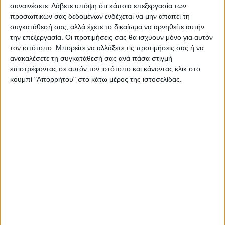
συναινέσετε.
Λάβετε υπόψη ότι κάποια επεξεργασία των
προσωπικών σας δεδομένων ενδέχεται να μην απαιτεί τη
συγκατάθεσή σας, αλλά έχετε το δικαίωμα να αρνηθείτε αυτήν
την επεξεργασία. Οι προτιμήσεις σας θα ισχύουν μόνο για αυτόν
Live Streaming
ΠΡΩΘΥΠΟΥΡΓΟΣ
τον ιστότοπο. Μπορείτε να αλλάξετε τις προτιμήσεις σας ή να
TAGS:
Συνέντευξη Τύπου
ανακαλέσετε τη συγκατάθεσή σας ανά πάσα στιγμή
επιστρέφοντας σε αυτόν τον ιστότοπο και κάνοντας κλικ στο
Σύνοδος Κορυφής
κουμπί "Απορρήτου" στο κάτω μέρος της ιστοσελίδας.
Δείτε επίσης