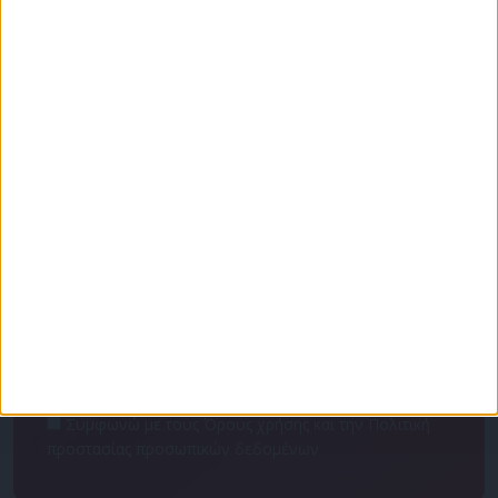
Για να ενημερώνεστε πάντα πρώτοι!
Κάνε εγγραφή στο Newsletter μας και απόκτησε
πρόσβαση στα νέα πριν από όλους τους άλλους.
NEWSLETTER
Συμφωνώ με τους Όρους χρήσης και την Πολιτική
προστασίας προσωπικών δεδομένων