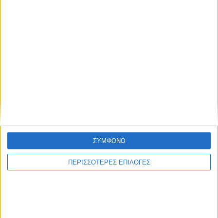
Συμφωνώ με τους Όρους χρήσης και την
Πολιτική προστασίας προσωπικών
δεδομένων
ΣΥΜΦΩΝΩ
Επικαιρότητα
09/06/2026
ΠΕΡΙΣΣΟΤΕΡΕΣ ΕΠΙΛΟΓΕΣ
«Με τον Ρένο»: Η Ρένα Μόρφη σε μια συζήτηση
με τον Ρένο Χαραλαμπίδη | 06.07.2026