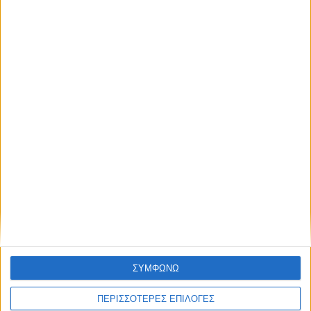
απόκτησε πρόσβαση στα νέα πριν από
όλους τους άλλους.
NEWSLETTER
Επικαιρότητα
09/06/2026
«Με τον Ρένο»: Ο Διονύσης Παναγιωτάκης σε
μια συζήτηση με τον Ρένο Χαραλαμπίδη |
13.07.2026
Συμφωνώ με τους Όρους χρήσης και την
Πολιτική προστασίας προσωπικών
δεδομένων
ΣΥΜΦΩΝΩ
ΠΕΡΙΣΣΟΤΕΡΕΣ ΕΠΙΛΟΓΕΣ