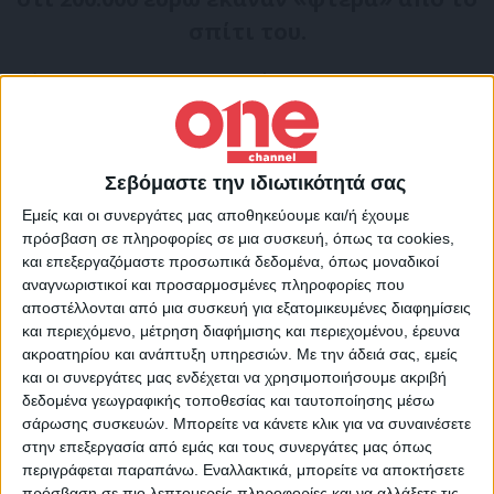
σπίτι του.
Σύμφωνα με πληροφορίες της ΕΡΤ,
άγνωστοι ληστές έσπασαν το τζάμι στο
ημιυπόγειο του τριώροφης κατοικίας του
θύματος και από εκεί εισήλθαν στο σπίτι.
Σεβόμαστε την ιδιωτικότητά σας
Μετά από έρευνες σε όλα τα δωμάτια,
Εμείς και οι συνεργάτες μας αποθηκεύουμε και/ή έχουμε
πρόσβαση σε πληροφορίες σε μια συσκευή, όπως τα cookies,
εντόπισαν μια κρύπτη, στην οποία
και επεξεργαζόμαστε προσωπικά δεδομένα, όπως μοναδικοί
βρίσκονταν 200.000 ευρώ. Οι δράστες
αναγνωριστικοί και προσαρμοσμένες πληροφορίες που
αποστέλλονται από μια συσκευή για εξατομικευμένες διαφημίσεις
απέσπασαν το συγκεκριμένο χρηματικό
και περιεχόμενο, μέτρηση διαφήμισης και περιεχομένου, έρευνα
ποσό και εξαφανίστηκαν.
ακροατηρίου και ανάπτυξη υπηρεσιών.
Με την άδειά σας, εμείς
και οι συνεργάτες μας ενδέχεται να χρησιμοποιήσουμε ακριβή
δεδομένα γεωγραφικής τοποθεσίας και ταυτοποίησης μέσω
Όταν ο 55χρονος επιχειρηματίας
σάρωσης συσκευών. Μπορείτε να κάνετε κλικ για να συναινέσετε
επέστρεψε στην οικία του, διαπίστωσε ότι
στην επεξεργασία από εμάς και τους συνεργάτες μας όπως
περιγράφεται παραπάνω. Εναλλακτικά, μπορείτε να αποκτήσετε
τα χρήματα έλειπαν και ενημέρωσε άμεσα
πρόσβαση σε πιο λεπτομερείς πληροφορίες και να αλλάξετε τις