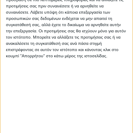
τις Αρχές. Αμέσως ξεκίνησαν έρευνες από
προτιμήσεις σας πριν συναινέσετε ή να αρνηθείτε να
συναινέσετε.
Λάβετε υπόψη ότι κάποια επεξεργασία των
την Ασφάλεια Σαρωνικού, ενώ η προσοχή
προσωπικών σας δεδομένων ενδέχεται να μην απαιτεί τη
των αστυνομικών στρέφεται στις κάμερες
συγκατάθεσή σας, αλλά έχετε το δικαίωμα να αρνηθείτε αυτήν
ασφαλείας για να διαπιστωθεί εάν έχει
την επεξεργασία. Οι προτιμήσεις σας θα ισχύουν μόνο για αυτόν
τον ιστότοπο. Μπορείτε να αλλάξετε τις προτιμήσεις σας ή να
καταγραφεί υλικό, που θα μπορούσε να
ανακαλέσετε τη συγκατάθεσή σας ανά πάσα στιγμή
βοηθήσει στον εντοπισμό και τη σύλληψη
επιστρέφοντας σε αυτόν τον ιστότοπο και κάνοντας κλικ στο
κουμπί "Απορρήτου" στο κάτω μέρος της ιστοσελίδας.
των δραστών.
TAGS:
Διάρρηξη
Κλοπή
Λαγονήσι