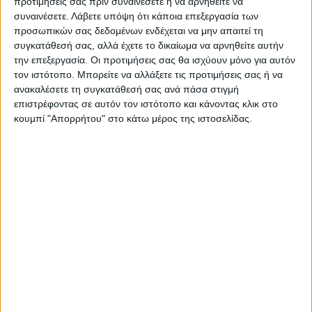
προτιμήσεις σας πριν συναινέσετε ή να αρνηθείτε να
σύζυγος της δεν ήταν τραυματισμένος,
συναινέσετε.
Λάβετε υπόψη ότι κάποια επεξεργασία των
προσωπικών σας δεδομένων ενδέχεται να μην απαιτεί τη
ωστόσο, όπως αναφέρουν πηγές, η 62χρονη
συγκατάθεσή σας, αλλά έχετε το δικαίωμα να αρνηθείτε αυτήν
αλλάζει συνεχώς τις καταθέσεις.
την επεξεργασία. Οι προτιμήσεις σας θα ισχύουν μόνο για αυτόν
τον ιστότοπο. Μπορείτε να αλλάξετε τις προτιμήσεις σας ή να
ανακαλέσετε τη συγκατάθεσή σας ανά πάσα στιγμή
επιστρέφοντας σε αυτόν τον ιστότοπο και κάνοντας κλικ στο
κουμπί "Απορρήτου" στο κάτω μέρος της ιστοσελίδας.
TAGS:
ΚΡΗΤΗ
ΝΕΚΡΟΣ
Τουρίστας