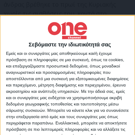
άνδρας βρέθηκε το πρωί της Κυριακής
χωρίς τις αισθήσεις του, κοντά στο
μονοπάτι της Σούγιας. Με τη συνδρομή
ανδρών της ΕΜΑΚ, της πυροσβεστικής και
εθελοντών, το άψυχο σώμα του
Σεβόμαστε την ιδιωτικότητά σας
ανασύρθηκε για διενέργεια νεκροψίας –
Εμείς και οι συνεργάτες μας αποθηκεύουμε και/ή έχουμε
νεκροτομής.
πρόσβαση σε πληροφορίες σε μια συσκευή, όπως τα cookies,
και επεξεργαζόμαστε προσωπικά δεδομένα, όπως μοναδικοί
αναγνωριστικοί και προσαρμοσμένες πληροφορίες που
Το πρωί της Παρασκευής 62χρονη Γαλλίδα
αποστέλλονται από μια συσκευή για εξατομικευμένες διαφημίσεις
εγκατέλειψε τραυματισμένο κάτω από ένα
και περιεχόμενο, μέτρηση διαφήμισης και περιεχομένου, έρευνα
ακροατηρίου και ανάπτυξη υπηρεσιών.
Με την άδειά σας, εμείς
δέντρο στο μονοπάτι τον 65χρονο Γάλλο
και οι συνεργάτες μας ενδέχεται να χρησιμοποιήσουμε ακριβή
και βγήκε στη Σούγια, για να καλέσει σε
δεδομένα γεωγραφικής τοποθεσίας και ταυτοποίησης μέσω
σάρωσης συσκευών. Μπορείτε να κάνετε κλικ για να συναινέσετε
βοήθεια. Ειδοποιήθηκε η πυροσβεστική.
στην επεξεργασία από εμάς και τους συνεργάτες μας όπως
περιγράφεται παραπάνω. Εναλλακτικά, μπορείτε να αποκτήσετε
πρόσβαση σε πιο λεπτομερείς πληροφορίες και να αλλάξετε τις
Η γυναίκα αρχικά είχε αναφέρει ότι ο