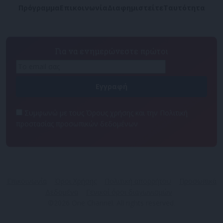
Πρόγραμμα
Επικοινωνία
Διαφημιστείτε
Ταυτότητα
Για να ενημερώνεστε πρώτοι
Συμφωνώ με τους Όρους χρήσης και την Πολιτική
προστασίας προσωπικών δεδομένων
Επικοινωνία
Όροι Χρήσης
Πολιτική απορρήτου
Προσωπικά
Δεδομένα
Γενικοί όροι διαγωνισμών
©2026 One Channel. All rights reserved.