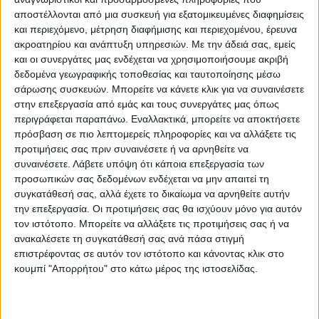
εισαγωγών του επταημέρου είναι 188
αποστέλλονται από μια συσκευή για εξατομικευμένες διαφημίσεις
ασθενείς. Η διάμεση ηλικία των
και περιεχόμενο, μέτρηση διαφήμισης και περιεχομένου, έρευνα
ακροατηρίου και ανάπτυξη υπηρεσιών.
Με την άδειά σας, εμείς
κρουσμάτων είναι 36 έτη (εύρος 0.2 έως 112
και οι συνεργάτες μας ενδέχεται να χρησιμοποιήσουμε ακριβή
έτη), ενώ η διάμεση ηλικία των θανόντων
δεδομένα γεωγραφικής τοποθεσίας και ταυτοποίησης μέσω
είναι 79 έτη (εύρος 0.2 έως 106 έτη).
σάρωσης συσκευών. Μπορείτε να κάνετε κλικ για να συναινέσετε
στην επεξεργασία από εμάς και τους συνεργάτες μας όπως
περιγράφεται παραπάνω. Εναλλακτικά, μπορείτε να αποκτήσετε
Η γεωγραφική κατανομή των 8.413
πρόσβαση σε πιο λεπτομερείς πληροφορίες και να αλλάξετε τις
προτιμήσεις σας πριν συναινέσετε ή να αρνηθείτε να
κρουσμάτων covid-19 που ανακοίνωσε
συναινέσετε.
Λάβετε υπόψη ότι κάποια επεξεργασία των
σήμερα ο ΕΟΔΥ
προσωπικών σας δεδομένων ενδέχεται να μην απαιτεί τη
συγκατάθεσή σας, αλλά έχετε το δικαίωμα να αρνηθείτε αυτήν
Η γεωγραφική κατανομή των 8.413
την επεξεργασία. Οι προτιμήσεις σας θα ισχύουν μόνο για αυτόν
τον ιστότοπο. Μπορείτε να αλλάξετε τις προτιμήσεις σας ή να
κρουσμάτων covid-19 που ανακοίνωσε
ανακαλέσετε τη συγκατάθεσή σας ανά πάσα στιγμή
σήμερα ο ΕΟΔΥ έχει ως εξής:
επιστρέφοντας σε αυτόν τον ιστότοπο και κάνοντας κλικ στο
κουμπί "Απορρήτου" στο κάτω μέρος της ιστοσελίδας.
441 κρούσματα στην ΠΕ Ανατολικής
Αττικής