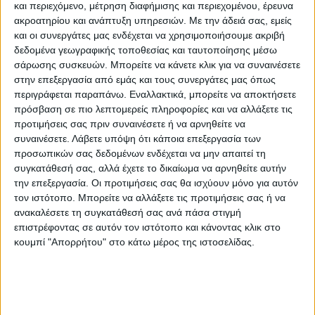
και περιεχόμενο, μέτρηση διαφήμισης και περιεχομένου, έρευνα
και το υστέρημα απλών πολιτών προς τα
ακροατηρίου και ανάπτυξη υπηρεσιών.
Με την άδειά σας, εμείς
παιδιά της Κιβωτού.
και οι συνεργάτες μας ενδέχεται να χρησιμοποιήσουμε ακριβή
δεδομένα γεωγραφικής τοποθεσίας και ταυτοποίησης μέσω
σάρωσης συσκευών. Μπορείτε να κάνετε κλικ για να συναινέσετε
Η Αρχή για το Ξέπλυμα Μαύρου Χρήματος
στην επεξεργασία από εμάς και τους συνεργάτες μας όπως
περιγράφεται παραπάνω. Εναλλακτικά, μπορείτε να αποκτήσετε
θα ελέγξει παράλληλα, τη νομιμότητα της
πρόσβαση σε πιο λεπτομερείς πληροφορίες και να αλλάξετε τις
απόκτησης περιουσιακών στοιχείων των
προτιμήσεις σας πριν συναινέσετε ή να αρνηθείτε να
συναινέσετε.
Λάβετε υπόψη ότι κάποια επεξεργασία των
προσώπων αυτών, όπως θα ελέγξει και το
προσωπικών σας δεδομένων ενδέχεται να μην απαιτεί τη
ενδεχόμενο εάν έχει διαπραχθεί το
συγκατάθεσή σας, αλλά έχετε το δικαίωμα να αρνηθείτε αυτήν
την επεξεργασία. Οι προτιμήσεις σας θα ισχύουν μόνο για αυτόν
αδίκημα της υπεξαίρεσης από τα ταμεία
τον ιστότοπο. Μπορείτε να αλλάξετε τις προτιμήσεις σας ή να
της δομής.
ανακαλέσετε τη συγκατάθεσή σας ανά πάσα στιγμή
επιστρέφοντας σε αυτόν τον ιστότοπο και κάνοντας κλικ στο
Σε όλους τους ελεγχόμενους θα ανοιχθούν
κουμπί "Απορρήτου" στο κάτω μέρος της ιστοσελίδας.
οι τραπεζικοί τους λογαριασμοί και θα
ερευνηθεί η απόκτηση ακίνητης και
κινητής περιουσίας, προκειμένου, σε