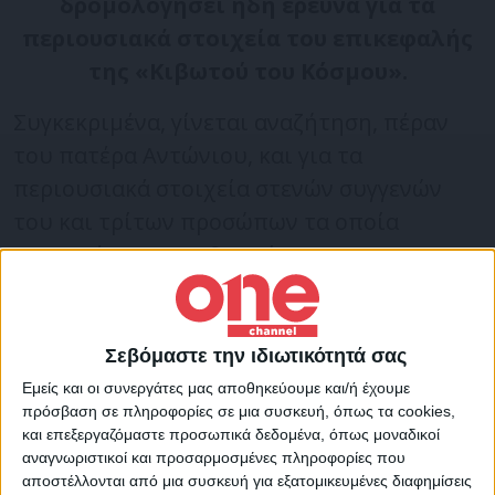
δρομολογήσει ήδη έρευνα για τα
περιουσιακά στοιχεία του επικεφαλής
της «Κιβωτού του Κόσμου».
Συγκεκριμένα, γίνεται αναζήτηση, πέραν
του πατέρα Αντώνιου, και για τα
περιουσιακά στοιχεία στενών συγγενών
του και τρίτων προσώπων τα οποία
συμμετέχουν στη διαχείριση των
οικονομικών της δομής. Σκοπός είναι να
διαπιστωθεί αν τα οικονομικά στοιχεία
(ταμεία, κ.λπ.) της δομής, έχουν χειριστεί
Σεβόμαστε την ιδιωτικότητά σας
ορθά.
Εμείς και οι συνεργάτες μας αποθηκεύουμε και/ή έχουμε
πρόσβαση σε πληροφορίες σε μια συσκευή, όπως τα cookies,
και επεξεργαζόμαστε προσωπικά δεδομένα, όπως μοναδικοί
Σημειώνεται ότι τα χρήματα της δομής
αναγνωριστικοί και προσαρμοσμένες πληροφορίες που
αποστέλλονται από μια συσκευή για εξατομικευμένες διαφημίσεις
προέρχονται από χορηγίες, επιχορηγήσεις