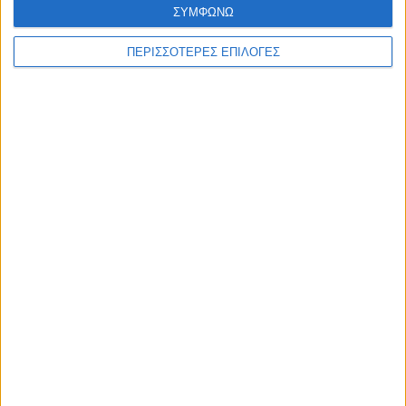
ΣΥΜΦΩΝΩ
ΠΕΡΙΣΣΟΤΕΡΕΣ ΕΠΙΛΟΓΕΣ
Επικαιρότητα
09/06/2026
«Με τον Ρένο»: Ο Διονύσης Παναγιωτάκης σε
μια συζήτηση με τον Ρένο Χαραλαμπίδη |
13.07.2026