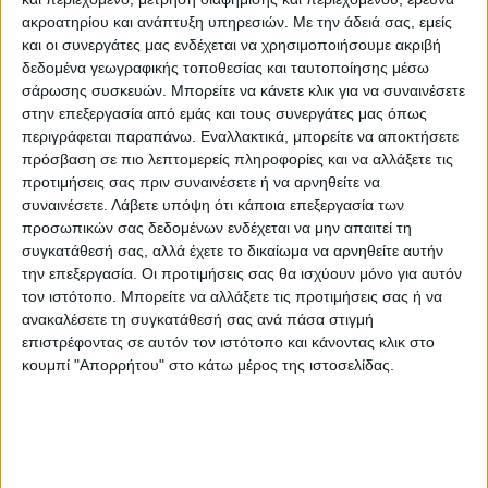
pic.twitter.com/0PHV6u14C4
ακροατηρίου και ανάπτυξη υπηρεσιών.
Με την άδειά σας, εμείς
και οι συνεργάτες μας ενδέχεται να χρησιμοποιήσουμε ακριβή
δεδομένα γεωγραφικής τοποθεσίας και ταυτοποίησης μέσω
— Τάκης Θεοδωρικάκος (@theodorikakosp)
σάρωσης συσκευών. Μπορείτε να κάνετε κλικ για να συναινέσετε
στην επεξεργασία από εμάς και τους συνεργάτες μας όπως
July 2, 2022
περιγράφεται παραπάνω. Εναλλακτικά, μπορείτε να αποκτήσετε
πρόσβαση σε πιο λεπτομερείς πληροφορίες και να αλλάξετε τις
Ο Τάκης Θεοδωρικάκος συνομίλησε με τους
προτιμήσεις σας πριν συναινέσετε ή να αρνηθείτε να
δύο τραυματίες αστυνομικούς και
συναινέσετε.
Λάβετε υπόψη ότι κάποια επεξεργασία των
προσωπικών σας δεδομένων ενδέχεται να μην απαιτεί τη
ενημερώθηκε για την κατάσταση της υγείας
συγκατάθεσή σας, αλλά έχετε το δικαίωμα να αρνηθείτε αυτήν
τους.
την επεξεργασία. Οι προτιμήσεις σας θα ισχύουν μόνο για αυτόν
τον ιστότοπο. Μπορείτε να αλλάξετε τις προτιμήσεις σας ή να
ανακαλέσετε τη συγκατάθεσή σας ανά πάσα στιγμή
επιστρέφοντας σε αυτόν τον ιστότοπο και κάνοντας κλικ στο
κουμπί "Απορρήτου" στο κάτω μέρος της ιστοσελίδας.