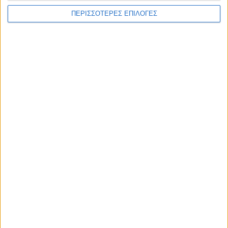
ΠΕΡΙΣΣΟΤΕΡΕΣ ΕΠΙΛΟΓΕΣ
Επικαιρότητα
09/06/2026
«Με τον Ρένο»: Ο Διονύσης Παναγιωτάκης σε
μια συζήτηση με τον Ρένο Χαραλαμπίδη |
13.07.2026