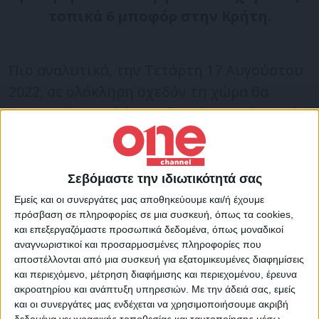
τοπικά 6 μποφόρ στην Κρήτη.
Πιο αναλυτικά, την Τετάρτη 17 Αυγούστου
2022, σε ολόκληρη σχεδόν τη χώρα θα
επικρατήσει καλός και ζεστός καιρός. Από
το μεσημέρι στα κεντρικά και βόρεια
ηπειρωτικά θα αναπτυχθούν νεφώσεις και
εκδηλωθούν τοπικοί όμβροι ή σποραδικές
Σεβόμαστε την ιδιωτικότητά σας
καταιγίδες σε ορεινά κυρίως τμήματα.
Εμείς και οι συνεργάτες μας αποθηκεύουμε και/ή έχουμε
πρόσβαση σε πληροφορίες σε μια συσκευή, όπως τα cookies,
και επεξεργαζόμαστε προσωπικά δεδομένα, όπως μοναδικοί
Η θερμοκρασία θα κυμανθεί στη Δυτική
αναγνωριστικοί και προσαρμοσμένες πληροφορίες που
αποστέλλονται από μια συσκευή για εξατομικευμένες διαφημίσεις
Μακεδονία από 14 έως 33 βαθμούς, στην
και περιεχόμενο, μέτρηση διαφήμισης και περιεχομένου, έρευνα
υπόλοιπη Βόρεια Ελλάδα από 18 έως 36-37,
ακροατηρίου και ανάπτυξη υπηρεσιών.
Με την άδειά σας, εμείς
στην Ήπειρο από 20 έως 34 βαθμούς, στη
και οι συνεργάτες μας ενδέχεται να χρησιμοποιήσουμε ακριβή
δεδομένα γεωγραφικής τοποθεσίας και ταυτοποίησης μέσω