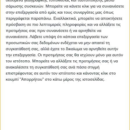
Θεσσαλία από 19 έως 38, στα υπόλοιπα
σάρωσης συσκευών. Μπορείτε να κάνετε κλικ για να συναινέσετε
ηπειρωτικά από 21 έως 37-38 βαθμούς, στα
στην επεξεργασία από εμάς και τους συνεργάτες μας όπως
περιγράφεται παραπάνω. Εναλλακτικά, μπορείτε να αποκτήσετε
νησιά του Ιονίου από 23 έως 34 και στα
πρόσβαση σε πιο λεπτομερείς πληροφορίες και να αλλάξετε τις
νησιά του Αιγαίου και την Κρήτη από 21
προτιμήσεις σας πριν συναινέσετε ή να αρνηθείτε να
συναινέσετε.
Λάβετε υπόψη ότι κάποια επεξεργασία των
έως 34 βαθμούς, ενώ τοπικά στο Ανατολικό
προσωπικών σας δεδομένων ενδέχεται να μην απαιτεί τη
Αιγαίο, στις Βόρειες Κυκλάδες και στη
συγκατάθεσή σας, αλλά έχετε το δικαίωμα να αρνηθείτε αυτήν
Νότια Κρήτη οι μέγιστες θα φτάσουν στους
την επεξεργασία. Οι προτιμήσεις σας θα ισχύουν μόνο για αυτόν
τον ιστότοπο. Μπορείτε να αλλάξετε τις προτιμήσεις σας ή να
36-37 βαθμούς Κελσίου.
ανακαλέσετε τη συγκατάθεσή σας ανά πάσα στιγμή
επιστρέφοντας σε αυτόν τον ιστότοπο και κάνοντας κλικ στο
κουμπί "Απορρήτου" στο κάτω μέρος της ιστοσελίδας.
Οι άνεμοι στα ηπειρωτικά θα είναι
ασθενείς, ενώ στο Αιγαίο και στο Ιόνιο θα
πνέουν από βορειοδυτικές διευθύνσεις με
εντάσεις 4-5 μποφόρ και ενδεχομένως
τοπικά στην Κρήτη 6 μποφόρ.