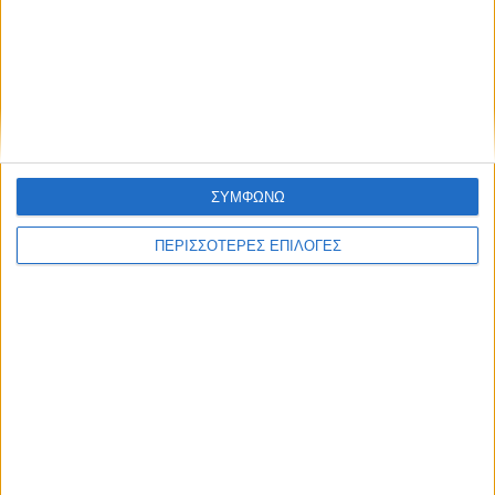
Πολιτική προστασίας προσωπικών
δεδομένων
Με τον Ρένο
05/08/2026
Ο Ρένος Χαραλαμπίδης συνεχίζει στο ONE
Channel με τη δική του ξεχωριστή τηλεοπτική
ΣΥΜΦΩΝΩ
υπογραφή
ΠΕΡΙΣΣΟΤΕΡΕΣ ΕΠΙΛΟΓΕΣ