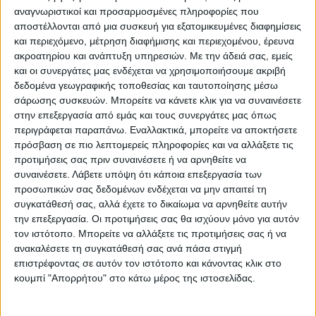
αναγνωριστικοί και προσαρμοσμένες πληροφορίες που
αποστέλλονται από μια συσκευή για εξατομικευμένες διαφημίσεις
και περιεχόμενο, μέτρηση διαφήμισης και περιεχομένου, έρευνα
ακροατηρίου και ανάπτυξη υπηρεσιών.
Με την άδειά σας, εμείς
και οι συνεργάτες μας ενδέχεται να χρησιμοποιήσουμε ακριβή
δεδομένα γεωγραφικής τοποθεσίας και ταυτοποίησης μέσω
σάρωσης συσκευών. Μπορείτε να κάνετε κλικ για να συναινέσετε
στην επεξεργασία από εμάς και τους συνεργάτες μας όπως
περιγράφεται παραπάνω. Εναλλακτικά, μπορείτε να αποκτήσετε
πρόσβαση σε πιο λεπτομερείς πληροφορίες και να αλλάξετε τις
προτιμήσεις σας πριν συναινέσετε ή να αρνηθείτε να
συναινέσετε.
Λάβετε υπόψη ότι κάποια επεξεργασία των
Το τελευταίο έχει μείνει στην ιστορία για
προσωπικών σας δεδομένων ενδέχεται να μην απαιτεί τη
το ριζοσπαστικό σόου με τις πυραμίδες. Οι
συγκατάθεσή σας, αλλά έχετε το δικαίωμα να αρνηθείτε αυτήν
την επεξεργασία. Οι προτιμήσεις σας θα ισχύουν μόνο για αυτόν
Daft Punk, φορώντας τα ρομποτικά τους
τον ιστότοπο. Μπορείτε να αλλάξετε τις προτιμήσεις σας ή να
κοστούμια, έπαιξαν όλες τις επιτυχίες
ανακαλέσετε τη συγκατάθεσή σας ανά πάσα στιγμή
επιστρέφοντας σε αυτόν τον ιστότοπο και κάνοντας κλικ στο
τους μέσα σε μία πυραμίδα επτάμισι
κουμπί "Απορρήτου" στο κάτω μέρος της ιστοσελίδας.
μέτρων φτιαγμένη από αλουμίνιο και
καλυμμένη με πολύχρωμα LED φώτα και