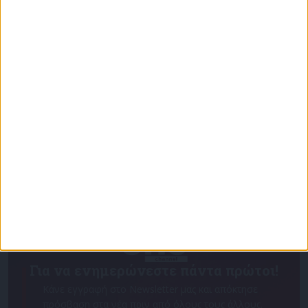
Επικαιρότητα
09/06/2026
«Με τον Ρένο»: Ο Χάρης Ρώμας σε μια συζήτηση
με τον Ρένο Χαραλαμπίδη | 15.06.2026
Για να ενημερώνεστε πάντα πρώτοι!
Κάνε εγγραφή στο Newsletter μας και απόκτησε
πρόσβαση στα νέα πριν από όλους τους άλλους.