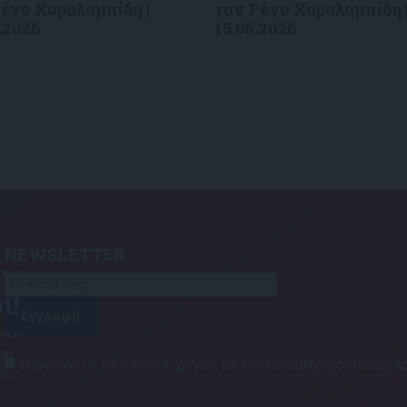
ένο Χαραλαμπίδη |
τον Ρένο Χαραλαμπίδη 
.2026
15.06.2026
NEWSLETTER
τε
ι!
tter
αση
Συμφωνώ με τους Όρους χρήσης και την Πολιτική προστασίας
τους