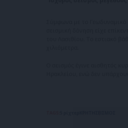
Ισχυρός σεισμός μεγέθους 
Σύμφωνα με το Γεωδυναμικό 
σεισμική δόνηση είχε επίκεν
του Λασιθίου. Το εστιακό βά
χιλιόμετρα.
Ο σεισμός έγινε αισθητός κυρ
Ηρακλείου, ενώ δεν υπάρχουν
TAGS:
5 ρίχτερ
ΚΡΗΤΗ
ΣΕΙΣΜΟΣ