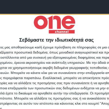
Σεβόμαστε την ιδιωτικότητά σας
Για να ενημερώνεστε πάντ
άτες μας αποθηκεύουμε και/ή έχουμε πρόσβαση σε πληροφορίες σε μια
πρώτοι!
ργαζόμαστε προσωπικά δεδομένα, όπως μοναδικοί αναγνωριστικοί και 
στέλλονται από μια συσκευή για εξατομικευμένες διαφημίσεις και περ
Κάνε εγγραφή στο Newsletter μας και απόκτησε πρόσβ
εχομένου, έρευνα ακροατηρίου και ανάπτυξη υπηρεσιών.
Με την άδειά σα
στα νέα πριν από όλους τους άλλους.
χεται να χρησιμοποιήσουμε ακριβή δεδομένα γεωγραφικής τοποθεσίας 
SLETTER
ών. Μπορείτε να κάνετε κλικ για να συναινέσετε στην επεξεργασία απ
ς περιγράφεται παραπάνω. Εναλλακτικά, μπορείτε να αποκτήσετε πρό
ίες και να αλλάξετε τις προτιμήσεις σας πριν συναινέσετε ή να αρνηθεί
ποια επεξεργασία των προσωπικών σας δεδομένων ενδέχεται να μην απ
λά έχετε το δικαίωμα να αρνηθείτε αυτήν την επεξεργασία. Οι προτιμήσ
ιστότοπο. Μπορείτε να αλλάξετε τις προτιμήσεις σας ή να ανακαλέσετε
φωνώ με τους Όρους χρήσης και την Πολιτική προστασίας προσωπ
στρέφοντας σε αυτόν τον ιστότοπο και κάνοντας κλικ στο κουμπί "Απ
μένων
ς.