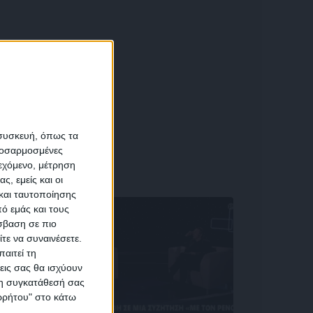
α
 συσκευή, όπως τα
προσαρμοσμένες
ιεχόμενο, μέτρηση
αση
ς, εμείς και οι
και ταυτοποίησης
ό εμάς και τους
σβαση σε πιο
τε να συναινέσετε.
αιτεί τη
εις σας θα ισχύουν
 τη συγκατάθεσή σας
ικών
ορρήτου" στο κάτω