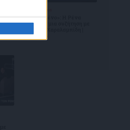
Επικαιρότητα
09/06/2026
ύσης
«Με τον Ρένο»: Η Ρένα
Μόρφη σε μια συζήτηση με
τον Ρένο Χαραλαμπίδη |
26
06.07.2026
ς
 με