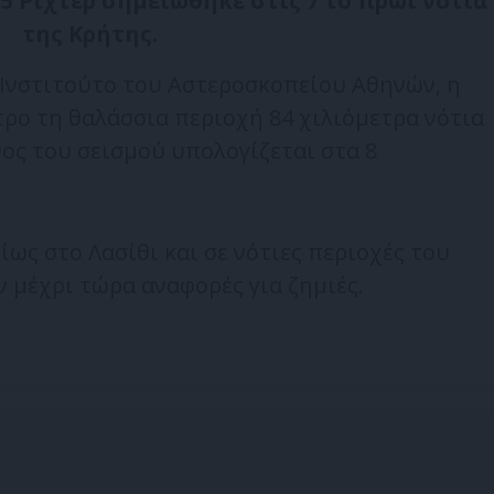
5 Ρίχτερ σημειώθηκε στις 7 το πρωί νότια
της Κρήτης.
Ινστιτούτο του Αστεροσκοπείου Αθηνών, η
τρο τη θαλάσσια περιοχή 84 χιλιόμετρα νότια
θος του σεισμού υπολογίζεται στα 8
ίως στο Λασίθι και σε νότιες περιοχές του
 μέχρι τώρα αναφορές για ζημιές.