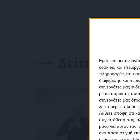
Δείτε επίσης
Εμείς και οι συνεργ
cookies, και επεξε
πληροφορίες που απο
διαφήμισης και περι
συνεργάτες μας ενδέ
NEW
μέσω σάρωσης συσκευ
συνεργάτες μας όπω
λεπτομερείς πληροφορ
Λάβετε υπόψη ότι κά
συγκατάθεσή σας, αλ
μόνο για αυτόν τον 
Συμ
ανά πάσα στιγμή επι
δεδο
μέρος της ιστοσελίδα